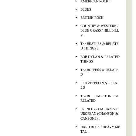
AMERICAN ROCK :
BLUES
BRITISH ROCK :
COUNTRY & WESTERN /
BLUE GRASS / HILLBILL
Y :
The BEATLES & RELATE
D THINGS :
BOB DYLAN & RELATED
THINGS
The BOPPERS & RELATE
D
LED ZEPPELIN & RELAT
ED
The ROLLING STONES &
RELATED
FRENCH & ITALIAN & E
UROPEAN (CHANSON &
CANZONE) :
HARD ROCK / HEAVY ME
TAL :