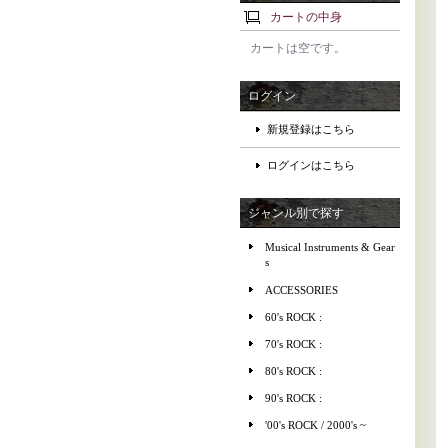
カートの中身
カートは空です。
ログイン
新規登録はこちら
ログインはこちら
ジャンル別で探す
Musical Instruments & Gear
s
ACCESSORIES
60's ROCK :
70's ROCK :
80's ROCK :
90's ROCK :
'00's ROCK / 2000's ~