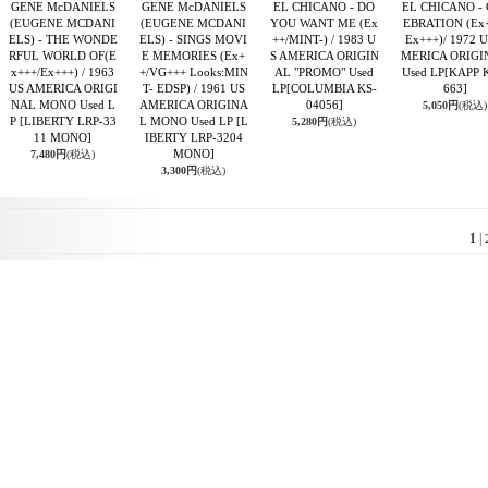
GENE McDANIELS
GENE McDANIELS
EL CHICANO - DO
EL CHICANO -
(EUGENE MCDANI
(EUGENE MCDANI
YOU WANT ME (Ex
EBRATION (Ex+
ELS) - THE WONDE
ELS) - SINGS MOVI
++/MINT-) / 1983 U
Ex+++)/ 1972 U
RFUL WORLD OF(E
E MEMORIES (Ex+
S AMERICA ORIGIN
MERICA ORIGI
x+++/Ex+++) / 1963
+/VG+++ Looks:MIN
AL "PROMO" Used
Used LP
[KAPP 
US AMERICA ORIGI
T- EDSP) / 1961 US
LP
[COLUMBIA KS-
663]
NAL MONO Used L
AMERICA ORIGINA
04056]
5,050円
(税込)
P
[LIBERTY LRP-33
L MONO Used LP
[L
5,280円
(税込)
11 MONO]
IBERTY LRP-3204
MONO]
7,480円
(税込)
3,300円
(税込)
1
|