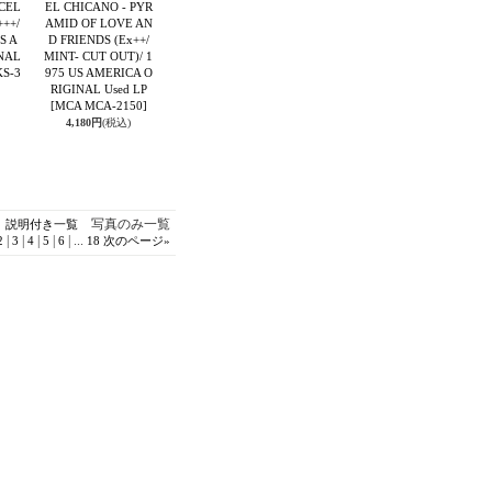
 CEL
EL CHICANO - PYR
++/
AMID OF LOVE AN
S A
D FRIENDS (Ex++/
NAL
MINT- CUT OUT)/ 1
KS-3
975 US AMERICA O
RIGINAL Used LP
[MCA MCA-2150]
4,180円
(税込)
写真のみ一覧
説明付き一覧
|
|
|
|
|
...
2
3
4
5
6
18
次のページ
»