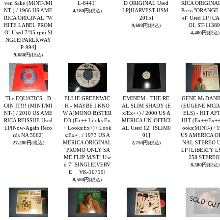
ven Sake (MINT-/MI
L-8441]
D ORIGINAL Used
RICA ORIGINAL
NT-) / 1966 US AME
LP
[HARVEST HSM-
Press "ORANGE
4,180円
(税込)
RICA ORIGINAL "W
2015]
el" Used LP
[CA
HITE LABEL PROM
OL ST-11389
9,680円
(税込)
O" Used 7"45 rpm SI
4,400円
(税込)
NGLE
[PARLKWAY
P-994]
9,680円
(税込)
The EQUATICS - D
ELLIE GREENWIC
EMINEM - THE RE
GENE McDANI
OIN IT!!! (MINT/MI
H - MAYBE I KNO
AL SLIM SHADY (E
(EUGENE MCD
NT-) / 2010 US AME
W A)MONO B)STER
x/Ex++) / 2000 US A
ELS) - HIT AF
RICA REISSUE Used
EO.(Ex++ Looks:Ex
MERICA UN-OFFICI
HIT (Ex++/Ex+
LP
[Now-Again Reco
+ Looks:Ex+)+ Look
AL Used 12"
[SLIM0
ooks:MINT-) / 
rds NA 5062]
s:Ex+ ../ 1973 US A
01]
US AMERICA O
MERICA ORIGINAL
NAL STEREO U
27,280円
(税込)
2,750円
(税込)
"PROMO ONLY SA
LP
[LIBERTY L
ME FLIP M/ST" Use
258 STEREO
d 7" SINGLE
[VERV
8,580円
(税込)
E VK-10719]
8,580円
(税込)