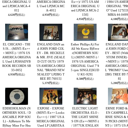
ERICA ORIGINAL U
AMERICA ORIGINA
Ex++)/ 1975 US AM
/ 1984 US AME
sed LP
[MCA MCA-4
L Used LP
[MCA MC
ERICA ORIGINAL U
ORIGINAL "P
01]
A-401]
sed LP
[MCA MCA-2
O" Used 12"
[C
150]
MBIA 44-0499
4,620円
(税込)
4,950円
(税込)
4,950円
(税込)
4,180円
(税込)
EL CHICANO - THI
ENGLAND DAN an
Esther Phillips A) For
ENGLAND DAN
S IS... (MINT-/Ex++
d JOHN FORD COL
All We Know B)Feve
d JOHN FORD 
+ MINT-) / 1976 US
EY - DR. HECKELE
r(NORTHERN SOU
EY - BEST (Wit
AMERICA ORIGINA
& MR. JIVE (SEALE
L) (MINT-/MINT-) /
STOM INNER) 
L Used LP
[SHADYB
D CUT OUT)/ 1979
1976 US AMERICA
+/MINT-) / 197
ROOK RECORDS SB
US AMERICA ORIGI
ORIGINAL Used 7"4
AMERICA ORIG
33-005]
NAL "BRAND NEW
5 rpm SINGLE
[KUD
L "PROMO" Use
SEALED" LP
[BIG T
U KU-929]
[BIG TREE BT-
4,950円
(税込)
REE BT-76015]
8]
8,580円
(税込)
5,379円
(税込)
5,280円
(税込)
EDDIEHOLMAN (N
EXPOSE - EXPOSE
ELECTRIC LIGHT
ERNIE FORD &
ORTHERN SOUL / D
(MINT-/Ex++ Looks:
ORCHESTRA :ELO -
EN CAMPBELL 
ANCABLE POP SOU
Ex+++) / 1987 US A
THE LIGHT SHINE
RNIE SINGS &
L) - A)Return To Me
MERICA ORIGINAL
S ON (Ex++/MINT-)
N PICKS (MINT
B)Stay Mine For Hea
Used LP
[ARISTA A
/ 1977UK ENGLAN
NT-) / 1975 US