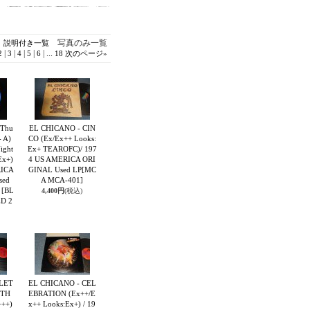
写真のみ一覧
説明付き一覧
|
|
|
|
|
...
2
3
4
5
6
18
次のページ
»
 Thu
EL CHICANO - CIN
- A)
CO (Ex/Ex++ Looks:
ight
Ex+ TEAROFC)/ 197
Ex+)
4 US AMERICA ORI
RICA
GINAL Used LP
[MC
sed
A MCA-401]
e
[BL
4,400円
(税込)
D 2
 LET
EL CHICANO - CEL
ITH
EBRATION (Ex++/E
+++)
x++ Looks:Ex+) / 19