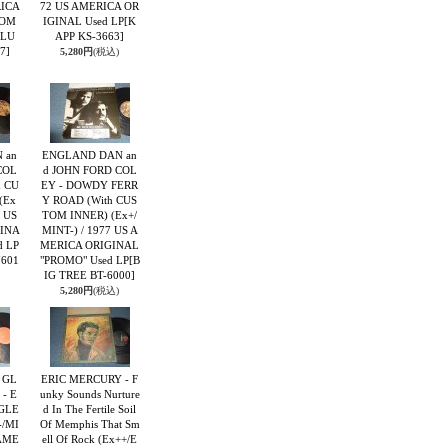
RICA
72 US AMERICA OR
ROM
IGINAL Used LP
[K
OLU
APP KS-3663]
7]
5,280円
(税込)
 an
ENGLAND DAN an
COL
d JOHN FORD COL
h CU
EY - DOWDY FERR
(Ex
Y ROAD (With CUS
9 US
TOM INNER) (Ex+/
INA
MINT-) / 1977 US A
d LP
MERICA ORIGINAL
7601
"PROMO" Used LP
[B
IG TREE BT-6000]
5,280円
(税込)
 GL
ERIC MERCURY - F
- E
unky Sounds Nurture
 GLE
d In The Fertile Soil
-/MI
Of Memphis That Sm
 AME
ell Of Rock (Ex++/E