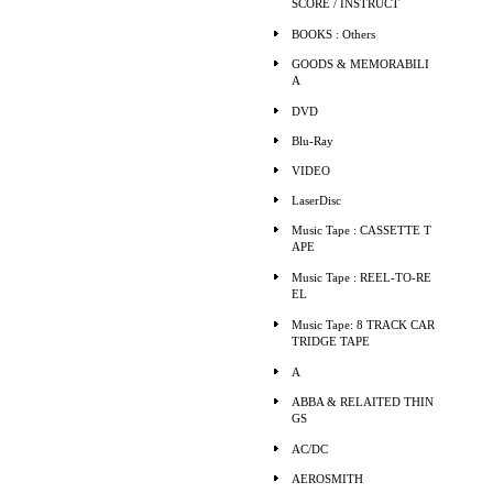
SCORE / INSTRUCT
BOOKS : Others
GOODS & MEMORABILI
A
DVD
Blu-Ray
VIDEO
LaserDisc
Music Tape : CASSETTE T
APE
Music Tape : REEL-TO-RE
EL
Music Tape: 8 TRACK CAR
TRIDGE TAPE
A
ABBA & RELAITED THIN
GS
AC/DC
AEROSMITH