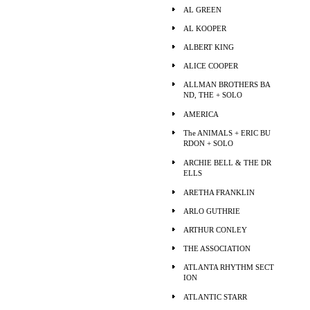
AL GREEN
AL KOOPER
ALBERT KING
ALICE COOPER
ALLMAN BROTHERS BA
ND, THE + SOLO
AMERICA
The ANIMALS + ERIC BU
RDON + SOLO
ARCHIE BELL & THE DR
ELLS
ARETHA FRANKLIN
ARLO GUTHRIE
ARTHUR CONLEY
THE ASSOCIATION
ATLANTA RHYTHM SECT
ION
ATLANTIC STARR