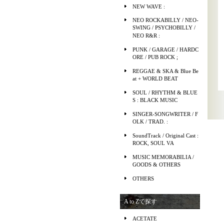
NEW WAVE :
NEO ROCKABILLY / NEO-
SWING / PSYCHOBILLY /
NEO R&R :
PUNK / GARAGE / HARDC
ORE / PUB ROCK ;
REGGAE & SKA & Blue Be
at + WORLD BEAT
SOUL / RHYTHM & BLUE
S : BLACK MUSIC
SINGER-SONGWRITER / F
OLK / TRAD. :
SoundTrack / Original Cast :
ROCK, SOUL VA
MUSIC MEMORABILIA /
GOODS & OTHERS
OTHERS
A to Zで探す
ACETATE