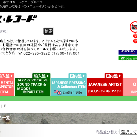
ル、ネオロカ、レゲエ、ブルース
をお探しの方は下のメニューボタンからどうぞ。
検索
:
｜
E
品一覧
E
商品並び替え
: