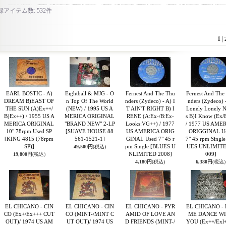
録アイテム数
:
532件
1
|
EARL BOSTIC - A)
Eightball & MJG - O
Fernest And The Thu
Fernest And The
DREAM B)EAST OF
n Top Of The World
nders (Zydeco) - A) I
nders (Zydeco) 
THE SUN (A)Ex++/
(NEW) / 1995 US A
T AIN'T RIGHT B) I
Lonely Lonely N
B)Ex++) / 1955 US A
MERICA ORIGINAL
RENE (A:Ex-/B:Ex-
s B)I Know (Ex/
MERICA ORIGINAL
"BRAND NEW" 2-LP
Looks:VG++) / 1977
/ 1977 US AME
10" 78rpm Used SP
[SUAVE HOUSE 88
US AMERICA ORIG
ORIGGINAL U
[KING 4815 (78rpm
561-1521-1]
GINAL Used 7" 45 r
7" 45 rpm Singl
SP)]
pm Single
[BLUES U
UES UNLIMITE
49,500円
(税込)
NLIMITED 2008]
009]
19,800円
(税込)
4,180円
(税込)
6,380円
(税込)
EL CHICANO - CIN
EL CHICANO - CIN
EL CHICANO - PYR
EL CHICANO -
CO (Ex+/Ex+++ CUT
CO (MINT-/MINT C
AMID OF LOVE AN
ME DANCE W
OUT)/ 1974 US AM
UT OUT)/ 1974 US
D FRIENDS (MINT-/
YOU (Ex++/Exl