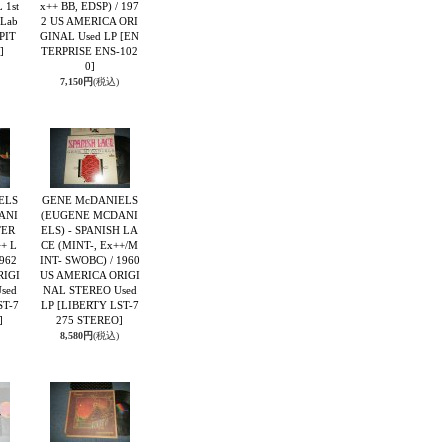
 1st
x++ BB, EDSP) / 197
 Lab
2 US AMERICA ORI
PIT
GINAL Used LP
[EN
]
TERPRISE ENS-102
0]
7,150円
(税込)
ELS
GENE McDANIELS
ANI
(EUGENE MCDANI
TER
ELS) - SPANISH LA
++ L
CE (MINT-, Ex++/M
1962
INT- SWOBC) / 1960
RIGI
US AMERICA ORIGI
sed
NAL STEREO Used
ST-7
LP
[LIBERTY LST-7
]
275 STEREO]
8,580円
(税込)