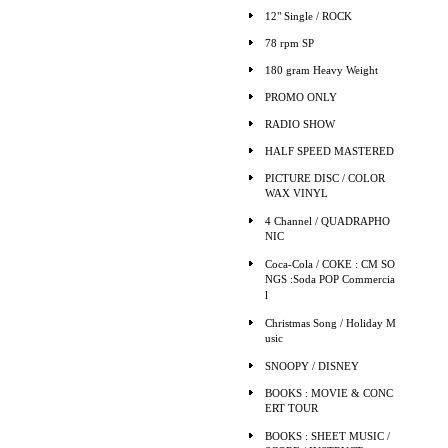
12" Single / ROCK
78 rpm SP
180 gram Heavy Weight
PROMO ONLY
RADIO SHOW
HALF SPEED MASTERED
PICTURE DISC / COLOR
WAX VINYL
4 Channel / QUADRAPHO
NIC
Coca-Cola / COKE : CM SO
NGS :Soda POP Commercia
l
Christmas Song / Holiday M
usic
SNOOPY / DISNEY
BOOKS : MOVIE & CONC
ERT TOUR
BOOKS : SHEET MUSIC /