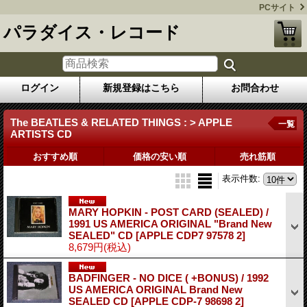
PCサイト
パラダイス・レコード
ログイン
新規登録はこちら
お問合わせ
The BEATLES & RELATED THINGS : > APPLE
一覧
ARTISTS CD
おすすめ順
価格の安い順
売れ筋順
表示件数
:
MARY HOPKIN - POST CARD (SEALED) /
1991 US AMERICA ORIGINAL "Brand New
SEALED" CD
[APPLE CDP7 97578 2]
8,679円
(税込)
BADFINGER - NO DICE ( +BONUS) / 1992
US AMERICA ORIGINAL Brand New
SEALED CD
[APPLE CDP-7 98698 2]