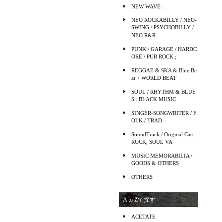
NEW WAVE :
NEO ROCKABILLY / NEO-
SWING / PSYCHOBILLY /
NEO R&R :
PUNK / GARAGE / HARDC
ORE / PUB ROCK ;
REGGAE & SKA & Blue Be
at + WORLD BEAT
SOUL / RHYTHM & BLUE
S : BLACK MUSIC
SINGER-SONGWRITER / F
OLK / TRAD. :
SoundTrack / Original Cast :
ROCK, SOUL VA
MUSIC MEMORABILIA /
GOODS & OTHERS
OTHERS
A to Zで探す
ACETATE