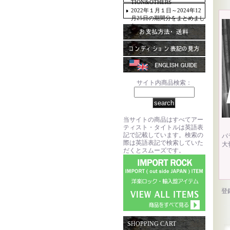
TION&OTHERS
2022年１月１日～2024年12
月25日の期間分をまとめまし
た。
サイト内商品検索：
当サイトの商品はすべてアー
ティスト・タイトルは英語表
記で記載しています。検索の
パ
際は英語表記で検索していた
大
だくとスムーズです。
登
SHOPPING CART