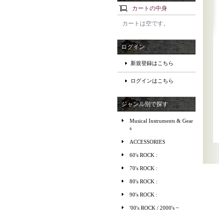
カートの中身
カートは空です。
ログイン
新規登録はこちら
ログインはこちら
ジャンル別で探す
Musical Instruments & Gear
s
ACCESSORIES
60's ROCK :
70's ROCK :
80's ROCK :
90's ROCK :
'00's ROCK / 2000's ~