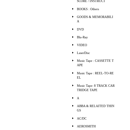
SCORE / INSTRUCT
BOOKS : Others
GOODS & MEMORABILI
A
DVD
Blu-Ray
VIDEO
LaserDisc
Music Tape : CASSETTE T
APE
Music Tape : REEL-TO-RE
EL
Music Tape: 8 TRACK CAR
TRIDGE TAPE
A
ABBA & RELAITED THIN
GS
AC/DC
AEROSMITH