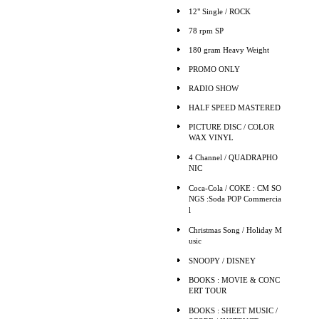
12" Single / ROCK
78 rpm SP
180 gram Heavy Weight
PROMO ONLY
RADIO SHOW
HALF SPEED MASTERED
PICTURE DISC / COLOR
WAX VINYL
4 Channel / QUADRAPHO
NIC
Coca-Cola / COKE : CM SO
NGS :Soda POP Commercia
l
Christmas Song / Holiday M
usic
SNOOPY / DISNEY
BOOKS : MOVIE & CONC
ERT TOUR
BOOKS : SHEET MUSIC /