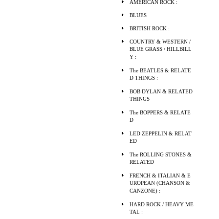
AMERICAN ROCK :
BLUES
BRITISH ROCK :
COUNTRY & WESTERN /
BLUE GRASS / HILLBILL
Y :
The BEATLES & RELATE
D THINGS :
BOB DYLAN & RELATED
THINGS
The BOPPERS & RELATE
D
LED ZEPPELIN & RELAT
ED
The ROLLING STONES &
RELATED
FRENCH & ITALIAN & E
UROPEAN (CHANSON &
CANZONE) :
HARD ROCK / HEAVY ME
TAL :