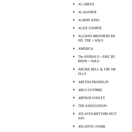
AL GREEN
AL KOOPER
ALBERT KING
ALICE COOPER
ALLMAN BROTHERS BA
ND, THE + SOLO
AMERICA
The ANIMALS + ERIC BU
RDON + SOLO
ARCHIE BELL & THE DR
ELLS
ARETHA FRANKLIN
ARLO GUTHRIE
ARTHUR CONLEY
THE ASSOCIATION
ATLANTA RHYTHM SECT
ION
ATLANTIC STARR