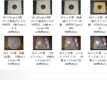
10" (25cm) LP用
10" (25cm) LP用
10インチ用 内袋
10インチ用 
コート紙丸穴ジャケ
コート紙丸穴ジャケ
（紙スリーブ）10
（紙スリーブ）
WHITE 1枚
[care-3
WHITE 10枚セッ
枚 WHITE
[care-2
枚 GOLD
[car
9-1]
ト
[care-39]
9W]
G]
220円
(税込)
2,090円
(税込)
990円
(税込)
990円
(税込)
10インチ用 内袋
10インチ用 （09
10インチ用 シール
10インチ用 シ
（丸底） 10枚セッ
ビニール） 10枚セ
ド（ウラノリ） 10
ド（フタノリ） 
ト
[care-28]
ット
[care-27]
枚セット
[care-26]
枚セット
[care-
275円
(税込)
440円
(税込)
440円
(税込)
440円
(税込)