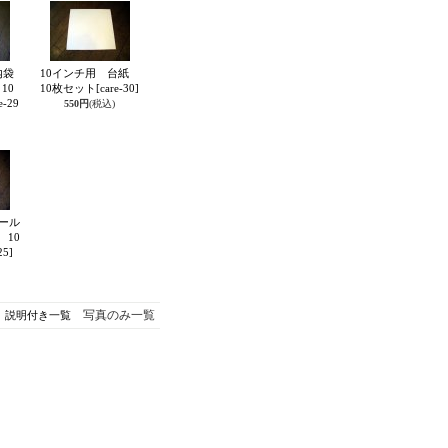
内袋
10インチ用 台紙
10
10枚セット
[care-30]
e-29
550円
(税込)
ール
10
25]
写真のみ一覧
説明付き一覧