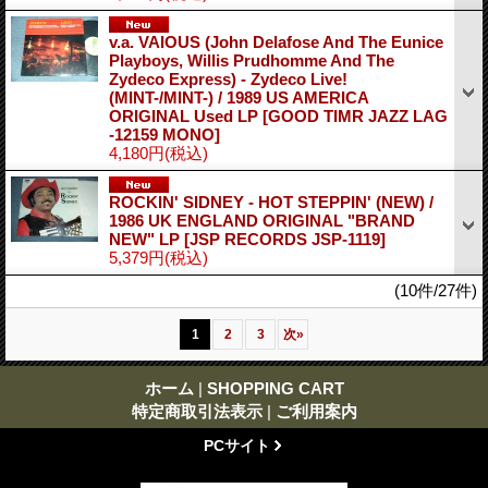
v.a. VAIOUS (John Delafose And The Eunice
Playboys, Willis Prudhomme And The
Zydeco Express) - Zydeco Live!
(MINT-/MINT-) / 1989 US AMERICA
ORIGINAL Used LP
[GOOD TIMR JAZZ LAG
-12159 MONO]
4,180円
(税込)
ROCKIN' SIDNEY - HOT STEPPIN' (NEW) /
1986 UK ENGLAND ORIGINAL "BRAND
NEW" LP
[JSP RECORDS JSP-1119]
5,379円
(税込)
(10件/27件)
1
2
3
次
»
ホーム
|
SHOPPING CART
特定商取引法表示
|
ご利用案内
PCサイト