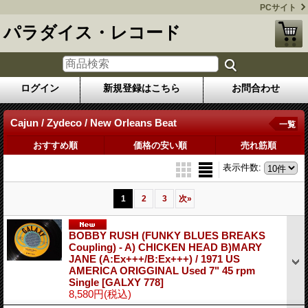
PCサイト
パラダイス・レコード
ログイン
新規登録はこちら
お問合わせ
Cajun / Zydeco / New Orleans Beat
一覧
おすすめ順
価格の安い順
売れ筋順
表示件数
:
1
2
3
次
»
BOBBY RUSH (FUNKY BLUES BREAKS
Coupling) - A) CHICKEN HEAD B)MARY
JANE (A:Ex+++/B:Ex+++) / 1971 US
AMERICA ORIGGINAL Used 7" 45 rpm
Single
[GALXY 778]
8,580円
(税込)