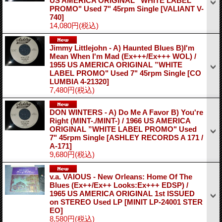
US AMERICA ORIGINAL ”WHITE LABEL
PROMO" Used 7" 45rpm Single
[VALIANT V-
740]
14,080円
(税込)
Jimmy Littlejohn - A) Haunted Blues B)I'm
Mean When I'm Mad (Ex+++/Ex+++ WOL) /
1955 US AMERICA ORIGINAL ”WHITE
LABEL PROMO" Used 7" 45rpm Single
[CO
LUMBIA 4-21320]
7,480円
(税込)
DON WINTERS - A) Do Me A Favor B) You're
Right (MINT-./MINT-) / 1966 US AMERICA
ORIGINAL ”WHITE LABEL PROMO" Used
7" 45rpm Single
[ASHLEY RECORDS A 171 /
A-171]
9,680円
(税込)
v.a. VAIOUS - New Orleans: Home Of The
Blues (Ex++/Ex++ Looks:Ex+++ EDSP) /
1965 US AMERICA ORIGINAL 1st ISSUED
on STEREO Used LP
[MINIT LP-24001 STER
EO]
8,580円
(税込)