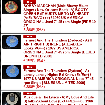
BOBBY MARCHAN (Male Bluesy Blues
Singer / New Orleans Beat) - A) BOOTY
GREEN B)IT HURTS ME TO MY HEART
(A:Ex/B:VG+++) / 1960 US AMERICA
ORIGGINAL Used 7" 45 rpm Single
[FIRE 10
27]
5,280円
(税込)
Fernest And The Thunders (Zydeco) - A) IT
AIN'T RIGHT B) IRENE (A:Ex-/B:Ex-
Looks:VG++) / 1977 US AMERICA
ORIGGINAL Used 7" 45 rpm Single
[BLUES
UNLIMITED 2008]
4,180円
(税込)
Fernest And The Thunders (Zydeco) - A)
Lonely Lonely Nights B)I Know (Ex/Ex+) /
1977 US AMERICA ORIGGINAL Used 7" 45
rpm Single
[BLUES UNLIMITED 2009]
6,380円
(税込)
Musique & The Lyrics - A)My Love And Life
B)Talkin’ About Love (Ex+++/Ex+++) / 1966