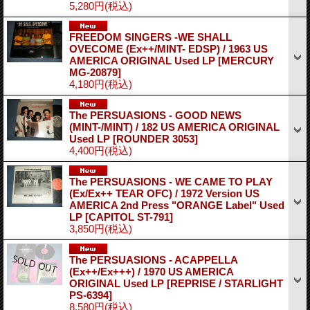
5,280円
(税込)
FREEDOM SINGERS -WE SHALL
OVECOME (Ex++/MINT- EDSP) / 1963 US
AMERICA ORIGINAL Used LP
[MERCURY
MG-20879]
4,180円
(税込)
The PERSUASIONS - GOOD NEWS
(MINT-/MINT) / 182 US AMERICA ORIGINAL
Used LP
[ROUNDER 3053]
4,400円
(税込)
The PERSUASIONS - WE CAME TO PLAY
(Ex/Ex++ TEAR OFC) / 1972 Version US
AMERICA 2nd Press "ORANGE Label" Used
LP
[CAPITOL ST-791]
3,850円
(税込)
The PERSUASIONS - ACAPPELLA
(Ex++/Ex+++) / 1970 US AMERICA
ORIGINAL Used LP
[REPRISE / STARLIGHT
PS-6394]
8,580円
(税込)