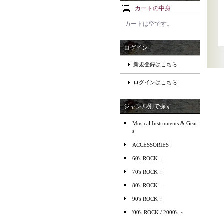
カートの中身
カートは空です。
ログイン
新規登録はこちら
ログインはこちら
ジャンル別で探す
Musical Instruments & Gear
s
ACCESSORIES
60's ROCK :
70's ROCK :
80's ROCK :
90's ROCK :
'00's ROCK / 2000's ~