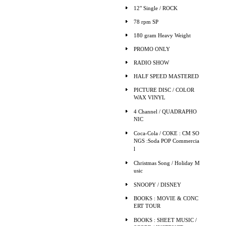
12" Single / ROCK
78 rpm SP
180 gram Heavy Weight
PROMO ONLY
RADIO SHOW
HALF SPEED MASTERED
PICTURE DISC / COLOR
WAX VINYL
4 Channel / QUADRAPHO
NIC
Coca-Cola / COKE : CM SO
NGS :Soda POP Commercia
l
Christmas Song / Holiday M
usic
SNOOPY / DISNEY
BOOKS : MOVIE & CONC
ERT TOUR
BOOKS : SHEET MUSIC /