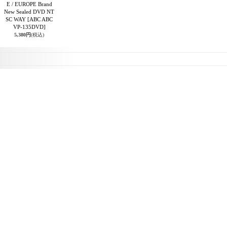
E / EUROPE Brand
New Sealed DVD NT
SC WAY
[ABC ABC
VP-135DVD]
5,380円
(税込)