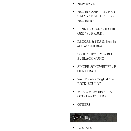
NEW WAVE :
NEO ROCKABILLY / NEO-
SWING / PSYCHOBILLY /
NEO R&R :
PUNK / GARAGE / HARDC
ORE / PUB ROCK ;
REGGAE & SKA & Blue Be
at + WORLD BEAT
SOUL / RHYTHM & BLUE
S : BLACK MUSIC
SINGER-SONGWRITER / F
OLK / TRAD. :
SoundTrack / Original Cast :
ROCK, SOUL VA
MUSIC MEMORABILIA /
GOODS & OTHERS
OTHERS
A to Zで探す
ACETATE