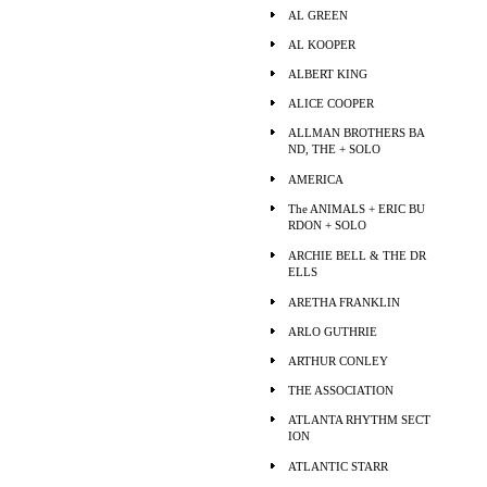
AL GREEN
AL KOOPER
ALBERT KING
ALICE COOPER
ALLMAN BROTHERS BA
ND, THE + SOLO
AMERICA
The ANIMALS + ERIC BU
RDON + SOLO
ARCHIE BELL & THE DR
ELLS
ARETHA FRANKLIN
ARLO GUTHRIE
ARTHUR CONLEY
THE ASSOCIATION
ATLANTA RHYTHM SECT
ION
ATLANTIC STARR