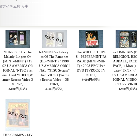
録アイテム数
:
6件
MORRISSEY - The
RAMONES - Lifestyl
The WHITE STRIPE
va OMNIBUS (
Malady Lingers On
es Of The Ramones
S - PEPPERMINT PA
RELIGION. H2O
(MINT-/MINT ) / 19
(Ex+/MINT ) / 1990
RADE (MINT-/MIN
ADBALL, FACE
92 US AMERICA OR
US AMERICA ORIGI
T) / 2008 EEC Used
FACE, + More ) -
IGINAL "NTSC Syst
NAL "NTSC System"
DVD
[TVROCK TV
ease ( Ex/Ex ) /
em" Used VIDEO
[W
Used VIDEO
[Warne
R0151]
0's US AMERIC
arner Reprise Video 3
r Reprise Video ‎– 38
IGINAL VIDE
9,680円
(税込)
8359-3]
178-3]
CTORY VR-10
3,080円
(税込)
3,080円
(税込)
1,980円
(税込)
THE CRAMPS - LIV