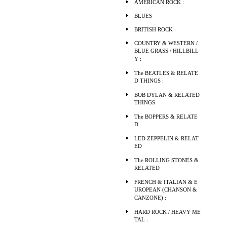
AMERICAN ROCK :
BLUES
BRITISH ROCK :
COUNTRY & WESTERN /
BLUE GRASS / HILLBILL
Y :
The BEATLES & RELATE
D THINGS :
BOB DYLAN & RELATED
THINGS
The BOPPERS & RELATE
D
LED ZEPPELIN & RELAT
ED
The ROLLING STONES &
RELATED
FRENCH & ITALIAN & E
UROPEAN (CHANSON &
CANZONE) :
HARD ROCK / HEAVY ME
TAL :