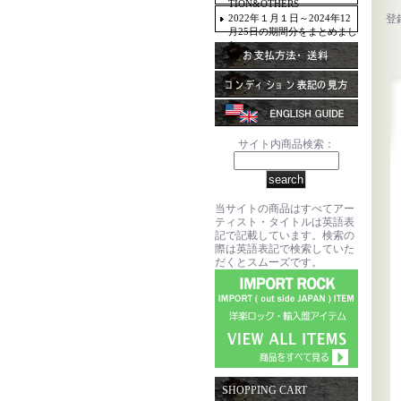
TION&OTHERS
2022年１月１日～2024年12
登
月25日の期間分をまとめまし
た。
サイト内商品検索：
当サイトの商品はすべてアー
ティスト・タイトルは英語表
記で記載しています。検索の
際は英語表記で検索していた
だくとスムーズです。
SHOPPING CART