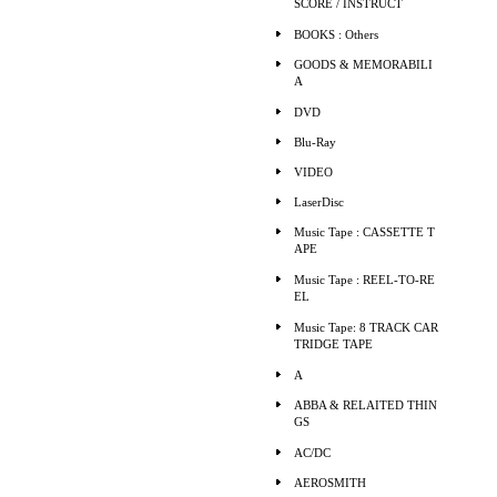
SCORE / INSTRUCT
BOOKS : Others
GOODS & MEMORABILI
A
DVD
Blu-Ray
VIDEO
LaserDisc
Music Tape : CASSETTE T
APE
Music Tape : REEL-TO-RE
EL
Music Tape: 8 TRACK CAR
TRIDGE TAPE
A
ABBA & RELAITED THIN
GS
AC/DC
AEROSMITH