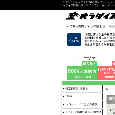
パラダイスレコードの 輸入盤ロック、ソウ
などを専門的に扱うサイトです。他ジャンル
ご利用案内
｜
お問合わせ
商品
特定商取引法表示
ホーム
LINK
商
レコード・CDなどの買取
NEW ENTRIES & INFORMA
B