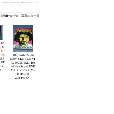
写真のみ一覧
説明付き一覧
BAD
, M
 TO
 rel
THE CRAMPS - AT
 199
NAPA STATE MENT
A OR
AL HOSPITAL / Bra
O
[VI
nd New Sealed DVD
8]
ALL REGIONS
[MV
D DR-73]
4,280円
(税込)