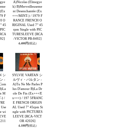
egye
A)Nicolas (Elmegye
seme
k) B)Merveilleuseme
 (Ex
nt Desenchantée (Ex
79 F
+++/MINT-) / 1979 F
H O
RANCE FRENCH O
" 45
RIGINAL Used 7" 45
 PIC
rpm Single with PIC
RCA
TURESLEEVE
[RCA
92]
-VICTOR PB-8492]
4,400円
(税込)
N シ
SYLVIE VARTAN シ
 -
ルヴィ・バルタン -
 Com
A)Tu Ne Me Parles P
B)La
lus D'amour B)La Dr
En M
ole De Fin (Ex+++/E
-) /
x+++) / 197 5FRANC
FRE
E FRENCH ORIGIN
 Use
AL Used 7" 45rpm Si
e wi
ngle with PICTURES
EEVE
LEEVE
[RCA-VICT
4211
OR 42026]
4,180円
(税込)