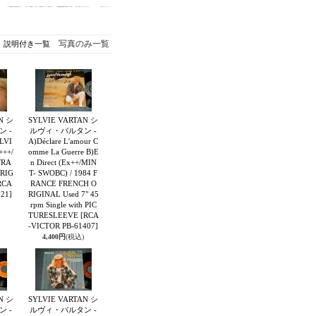
写真のみ一覧
説明付き一覧
N シ
SYLVIE VARTAN シ
 -
ルヴィ・バルタン -
LVI
A)Déclare L'amour C
+++/
omme La Guerre B)E
FRA
n Direct (Ex++/MIN
RIG
T- SWOBC) / 1984 F
RCA
RANCE FRENCH O
21]
RIGINAL Used 7" 45
rpm Single with PIC
TURESLEEVE
[RCA
-VICTOR PB-61407]
4,400円
(税込)
N シ
SYLVIE VARTAN シ
 -
ルヴィ・バルタン -