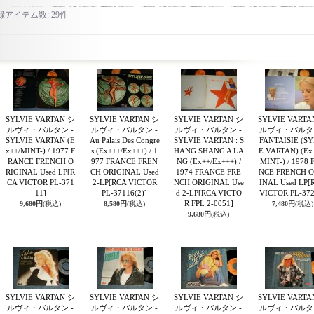
録アイテム数
:
29件
SYLVIE VARTAN シ
SYLVIE VARTAN シ
SYLVIE VARTAN シ
SYLVIE VARTA
ルヴィ・バルタン -
ルヴィ・バルタン -
ルヴィ・バルタン -
ルヴィ・バルタン
SYLVIE VARTAN (E
Au Palais Des Congre
SYLVIE VARTAN : S
FANTAISIE (SY
x++/MINT-) / 1977 F
s (Ex+++/Ex+++) / 1
HANG SHANG A LA
E VARTAN) (Ex
RANCE FRENCH O
977 FRANCE FREN
NG (Ex++/Ex+++) /
MINT-) / 1978 
RIGINAL Used LP
[R
CH ORIGINAL Used
1974 FRANCE FRE
NCE FRENCH O
CA VICTOR PL-371
2-LP
[RCA VICTOR
NCH ORIGINAL Use
INAL Used LP
[
11]
PL-37116(2)]
d 2-LP
[RCA VICTO
VICTOR PL-372
R FPL 2-0051]
9,680円
(税込)
8,580円
(税込)
7,480円
(税込)
9,680円
(税込)
SYLVIE VARTAN シ
SYLVIE VARTAN シ
SYLVIE VARTAN シ
SYLVIE VARTA
ルヴィ・バルタン -
ルヴィ・バルタン -
ルヴィ・バルタン -
ルヴィ・バルタン