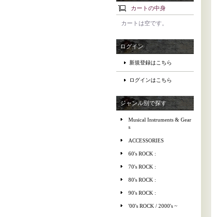
カートの中身
カートは空です。
ログイン
新規登録はこちら
ログインはこちら
ジャンル別で探す
Musical Instruments & Gear
s
ACCESSORIES
60's ROCK :
70's ROCK :
80's ROCK :
90's ROCK :
'00's ROCK / 2000's ~