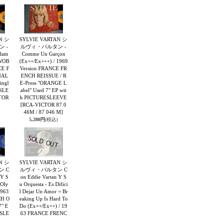
N シ
SYLVIE VARTAN シ
 -
ルヴィ・バルタン -
ndam
Comme Un Garçon
SWOB
(Ex++/Ex+++) / 1969
CE F
Version FRANCE FR
NAL
ENCH REISSUE / R
ingl
E-Press "ORANGE L
ESLE
abel" Used 7" EP wit
TOR
h PICTURESLEEVE
[RCA-VICTOR 87.0
46M / 87 046 M]
5,280円
(税込)
N シ
SYLVIE VARTAN シ
 C
ルヴィ・バルタン C
 Y S
on Eddie Vartan Y S
'Oly
u Orquesta - Es Difici
1963
l Dejar Un Amor = Br
H O
eaking Up Is Hard To
7" E
Do (Ex++/Ex++) / 19
ESLE
63 FRANCE FRENC