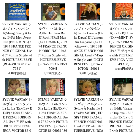
SYLVIE VARTAN シ
SYLVIE VARTAN シ
SYLVIE VARTAN シ
SYLVIE VARTA
ルヴィ・バルタン -
ルヴィ・バルタン -
ルヴィ・バルタン -
ルヴィ・バルタン
A)Shang Shang A La
A)Da Dou Ron Ron
A)Toi Le Garçon (De
A)Riche B)Dili
ng B)Toi Mon Avent
B)Rock N'Roll Man
lta Dawn) B)L'amour
(Ex++/MINT- 
ure (Ex++/MINT-) /
(Ex+++/MINT-) / 19
Au Diapason (Ex++
C) / 1972 FRAN
1974 FRANCE FRE
74 FRANCE FRENC
+/Ex+++) / 1973 FR
RENCH ORIGI
NCH ORIGINAL Use
H ORIGINAL Used
ANCE FRENCH ORI
Used 7" 45rpm S
d 7" 45rpm Single wi
7" 45rpm Single with
GINAL Used 7" 45rp
e with PICTUR
th PICTURESLEEVE
PICTURESLEEVE
m Single with PICTU
EVE
[RCA-VIC
[RCA-VICTOR PB-3
[RCA-VICTOR PB-3
RESLEEVE
[RCA-V
49 168]
7031]
7004]
ICTOR 42001]
4,950円
(税込)
4,180円
(税込)
4,180円
(税込)
5,280円
(税込)
SYLVIE VARTAN シ
SYLVIE VARTAN シ
SYLVIE VARTAN シ
SYLVIE VARTA
ルヴィ・バルタン -
ルヴィ・バルタン -
ルヴィ・バルタン -
ルヴィ・バルタン
La La La (Ex+/Ex+ E
Sha La La (Ex/Ex+) /
Sylvie À Nashville 1
on Eddie Vartan
DSP) / 1964 FRANC
1964 FRANCE FRE
(Ex/Ex SWOBC, ED
u Orquesta - A L
E FRENCH ORIGIN
NCH ORIGINAL Use
SP) / 1963 FRANCE
mpia (Ex/Ex) / 
AL Used 7" EP with
d 7" EP with PICTUR
FRENCH ORIGINAL
FRANCE FRENC
PICTURESLEEVE
ESLEEVE
[RCA-VI
Used 7" EP with PIC
RIGINAL Used 
[RCA-VICTOR 86.0
CTOR 86.060M / 86
TURESLEEVE
[RCA
P with PICTUR