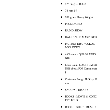
12" Single / ROCK
78 rpm SP
180 gram Heavy Weight
PROMO ONLY
RADIO SHOW
HALF SPEED MASTERED
PICTURE DISC / COLOR
WAX VINYL
4 Channel / QUADRAPHO
NIC
Coca-Cola / COKE : CM SO
NGS :Soda POP Commercia
l
Christmas Song / Holiday M
usic
SNOOPY / DISNEY
BOOKS : MOVIE & CONC
ERT TOUR
BOOKS : SHEET MUSIC /