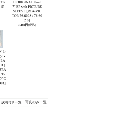
TOR
H ORIGINAL Used
 S]
7" EP with PICTURE
SLEEVE
[RCA-VIC
TOR 76.602S / 76 60
2 S]
7,480円
(税込)
N シ
 -
 LA
D )
 FRA
"Br
D" C
991]
写真のみ一覧
説明付き一覧