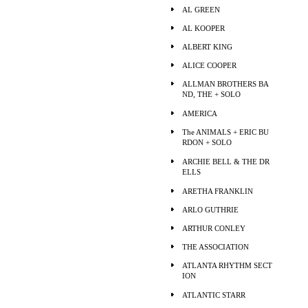
AL GREEN
AL KOOPER
ALBERT KING
ALICE COOPER
ALLMAN BROTHERS BA
ND, THE + SOLO
AMERICA
The ANIMALS + ERIC BU
RDON + SOLO
ARCHIE BELL & THE DR
ELLS
ARETHA FRANKLIN
ARLO GUTHRIE
ARTHUR CONLEY
THE ASSOCIATION
ATLANTA RHYTHM SECT
ION
ATLANTIC STARR