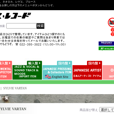
ル、ネオロカ、レゲエ、ブルース
をお探しの方は下のメニューボタンからどうぞ。
検索
:
｜
SYLVIE VARTAN
品一覧
SYLVIE VARTAN
商品並び替え
: