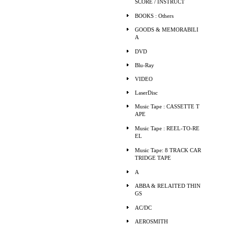
SCORE / INSTRUCT
BOOKS : Others
GOODS & MEMORABILI
A
DVD
Blu-Ray
VIDEO
LaserDisc
Music Tape : CASSETTE T
APE
Music Tape : REEL-TO-RE
EL
Music Tape: 8 TRACK CAR
TRIDGE TAPE
A
ABBA & RELAITED THIN
GS
AC/DC
AEROSMITH