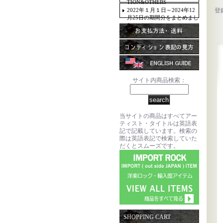
TION&OTHERS
2022年１月１日～2024年12
登
月25日の期間分をまとめまし
た。
サイト内商品検索：
当サイトの商品はすべてアー
ティスト・タイトルは英語表
記で記載しています。検索の
際は英語表記で検索していた
だくとスムーズです。
SHOPPING CART