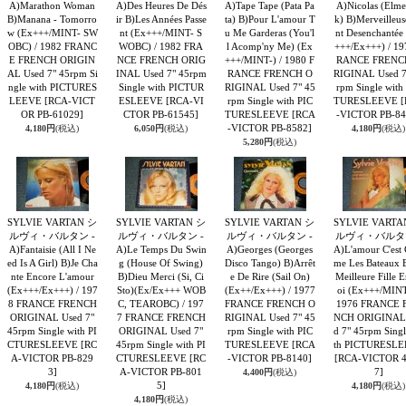
A)Marathon Woman
A)Des Heures De Dés
A)Tape Tape (Pata Pa
A)Nicolas (Elm
B)Manana - Tomorro
ir B)Les Années Passe
ta) B)Pour L'amour T
k) B)Merveilleu
w (Ex+++/MINT- SW
nt (Ex+++/MINT- S
u Me Garderas (You'l
nt Desenchantée
OBC) / 1982 FRANC
WOBC) / 1982 FRA
l Acomp'ny Me) (Ex
+++/Ex+++) / 19
E FRENCH ORIGIN
NCE FRENCH ORIG
+++/MINT-) / 1980 F
RANCE FRENC
AL Used 7" 45rpm Si
INAL Used 7" 45rpm
RANCE FRENCH O
RIGINAL Used 7
ngle with PICTURES
Single with PICTUR
RIGINAL Used 7" 45
rpm Single with
LEEVE
[RCA-VICT
ESLEEVE
[RCA-VI
rpm Single with PIC
TURESLEEVE
[
OR PB-61029]
CTOR PB-61545]
TURESLEEVE
[RCA
-VICTOR PB-84
-VICTOR PB-8582]
4,180円
(税込)
6,050円
(税込)
4,180円
(税込)
5,280円
(税込)
SYLVIE VARTAN シ
SYLVIE VARTAN シ
SYLVIE VARTAN シ
SYLVIE VARTA
ルヴィ・バルタン -
ルヴィ・バルタン -
ルヴィ・バルタン -
ルヴィ・バルタン
A)Fantaisie (All I Ne
A)Le Temps Du Swin
A)Georges (Georges
A)L'amour C'est
ed Is A Girl) B)Je Cha
g (House Of Swing)
Disco Tango) B)Arrêt
me Les Bateaux 
nte Encore L'amour
B)Dieu Merci (Si, Ci
e De Rire (Sail On)
Meilleure Fille 
(Ex+++/Ex+++) / 197
Sto)(Ex/Ex+++ WOB
(Ex++/Ex+++) / 1977
oi (Ex+++/MINT
8 FRANCE FRENCH
C, TEAROBC) / 197
FRANCE FRENCH O
1976 FRANCE 
ORIGINAL Used 7"
7 FRANCE FRENCH
RIGINAL Used 7" 45
NCH ORIGINAL
45rpm Single with PI
ORIGINAL Used 7"
rpm Single with PIC
d 7" 45rpm Singl
CTURESLEEVE
[RC
45rpm Single with PI
TURESLEEVE
[RCA
th PICTURESL
A-VICTOR PB-829
CTURESLEEVE
[RC
-VICTOR PB-8140]
[RCA-VICTOR 
3]
A-VICTOR PB-801
7]
4,400円
(税込)
5]
4,180円
(税込)
4,180円
(税込)
4,180円
(税込)