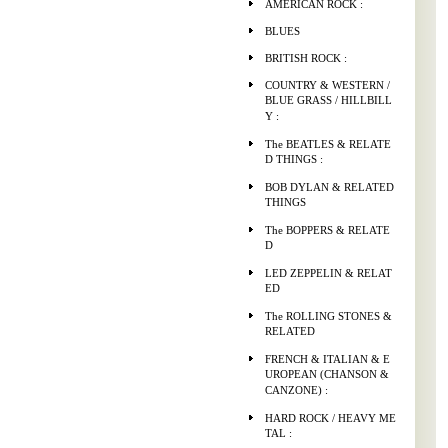
AMERICAN ROCK :
BLUES
BRITISH ROCK :
COUNTRY & WESTERN /
BLUE GRASS / HILLBILL
Y :
The BEATLES & RELATE
D THINGS :
BOB DYLAN & RELATED
THINGS
The BOPPERS & RELATE
D
LED ZEPPELIN & RELAT
ED
The ROLLING STONES &
RELATED
FRENCH & ITALIAN & E
UROPEAN (CHANSON &
CANZONE) :
HARD ROCK / HEAVY ME
TAL :