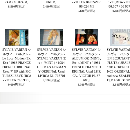
24M / 86 024 M]
060 M]
-VICTOR 86.024M /
EVE
[RCA-VIC
86 024 M]
86.007 / 86 007
8,580円
(税込)
7,480円
(税込)
9,680円
(税込)
9,680円
(税込)
SYLVIE VARTAN シ
SYLVIE VARTAN シ
SYLVIE VARTAN シ
SYLVIE VARTA
ルヴィ・バルタン -
ルヴィ・バルタン -
ルヴィ・バルタン -
ルヴィ・バルタン
Le Loco-Motion (Ex/
SYLVIE VARTAN (E
ALBUM OR (MINT-,
EN ECOUTANT
Ex) / 1963 FRANCE
x++/MINT-) / 1984
Ex++/MINT-) / 1981
PLUTE ( SEALE
FRENCH ORIGINAL
GERMAN GERMAN
FRENCH FRANCE O
/ 2014 FRENCH
Used 7" EP with PIC
Y ORIGINAL Used
RIGINAL Used LP
[R
NCE ORIGINAL 
TURESLEEVE
[RCA
LP
[RCA NL 70570]
CA / VICTOR PL 37
and new SEALE
-VICTOR 76,593 S]
683]
D
[MAGIC 3930
4,180円
(税込)
9,680円
(税込)
3,300円
(税込)
3,949円
(税込)