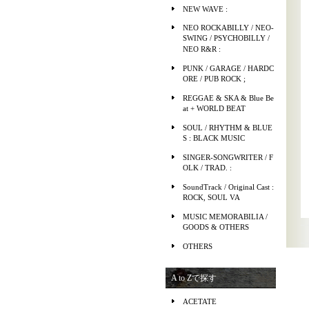
NEW WAVE :
NEO ROCKABILLY / NEO-
SWING / PSYCHOBILLY /
NEO R&R :
PUNK / GARAGE / HARDC
ORE / PUB ROCK ;
REGGAE & SKA & Blue Be
at + WORLD BEAT
SOUL / RHYTHM & BLUE
S : BLACK MUSIC
SINGER-SONGWRITER / F
OLK / TRAD. :
SoundTrack / Original Cast :
ROCK, SOUL VA
MUSIC MEMORABILIA /
GOODS & OTHERS
OTHERS
A to Zで探す
ACETATE