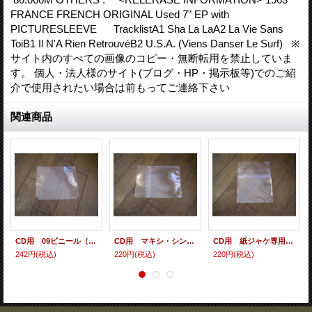
FRANCE FRENCH ORIGINAL Used 7" EP with
PICTURESLEEVE TracklistA1 Sha La LaA2 La Vie Sans
ToiB1 Il N'A Rien RetrouvéB2 U.S.A. (Viens Danser Le Surf) ※
サイト内のすべての画像のコピー・無断転用を禁止していま
す。 個人・法人様のサイト(ブログ・HP・掲示板等)でのご紹
介で使用されたい場合は前もってご連絡下さい
関連商品
CD用 09ビニール（各種サイズ） 10枚セット
CD用 マキシ・シングル・シールド（ヨコ入れ/裏のり） 10枚セット
CD用 紙ジャケ専用シールド（裏のり） 10枚セット
242円
(税込)
220円
(税込)
220円
(税込)