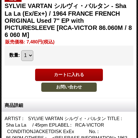
SYLVIE VARTAN シルヴィ・バルタン - Sha
La La (Ex/Ex+) / 1964 FRANCE FRENCH
ORIGINAL Used 7" EP with
PICTURESLEEVE
[RCA-VICTOR 86.060M / 8
6 060 M]
販売価格
:
7,480円
(税込)
数量
:
商品詳細
ARTIST : SYLVIE VARTAN シルヴィ・バルタン TITLE :
Sha La La / 45rpm EPLABEL : RCA-VICTOR
CONDITIONJACKETDISK ExEx No. :
86.060M OTHERS : <RELERASE INFORMATION> 1963