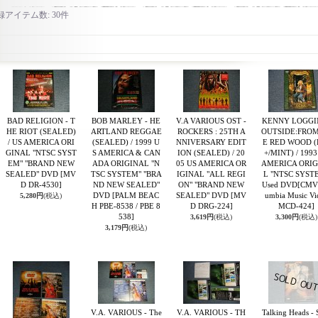
録アイテム数
:
30件
BAD RELIGION - T
BOB MARLEY - HE
V.A VARIOUS OST -
KENNY LOGGIN
HE RIOT (SEALED)
ARTLAND REGGAE
ROCKERS : 25TH A
OUTSIDE:FROM
/ US AMERICA ORI
(SEALED) / 1999 U
NNIVERSARY EDIT
E RED WOOD (
GINAL "NTSC SYST
S AMERICA & CAN
ION (SEALED) / 20
+/MINT) / 1993
EM" "BRAND NEW
ADA ORIGINAL "N
05 US AMERICA OR
AMERICA ORIG
SEALED" DVD
[MV
TSC SYSTEM" "BRA
IGINAL "ALL REGI
L "NTSC SYST
D DR-4530]
ND NEW SEALED"
ON" "BRAND NEW
Used DVD
[CMV
DVD
[PALM BEAC
SEALED" DVD
[MV
umbia Music Vi
5,280円
(税込)
H PBE-8538 / PBE 8
D DRG-224]
MCD-424]
538]
3,619円
(税込)
3,300円
(税込)
3,179円
(税込)
V.A. VARIOUS - The
V.A. VARIOUS - TH
Talking Heads - 