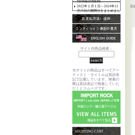
TION&OTHERS
2022年１月１日～2024年12
登
月25日の期間分をまとめまし
た。
サイト内商品検索：
当サイトの商品はすべてアー
ティスト・タイトルは英語表
記で記載しています。検索の
際は英語表記で検索していた
だくとスムーズです。
SHOPPING CART