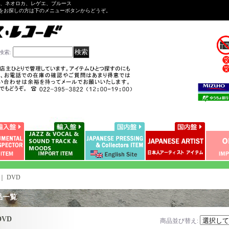
ル、ネオロカ、レゲエ、ブルース
をお探しの方は下のメニューボタンからどうぞ。
検索
:
｜
DVD
品一覧
DVD
商品並び替え
: