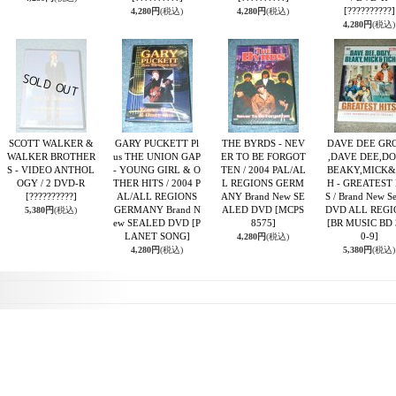
[??????????]
4,280円
(税込)
4,280円
(税込)
4,280円
(税込)
SCOTT WALKER &
GARY PUCKETT Pl
THE BYRDS - NEV
DAVE DEE GR
WALKER BROTHER
us THE UNION GAP
ER TO BE FORGOT
,DAVE DEE,DO
S - VIDEO ANTHOL
- YOUNG GIRL & O
TEN / 2004 PAL/AL
BEAKY,MICK&
OGY / 2 DVD-R
THER HITS / 2004 P
L REGIONS GERM
H - GREATEST 
[??????????]
AL/ALL REGIONS
ANY Brand New SE
S / Brand New Se
GERMANY Brand N
ALED DVD
[MCPS
DVD ALL REGI
5,380円
(税込)
ew SEALED DVD
[P
8575]
[BR MUSIC BD 
LANET SONG]
0-9]
4,280円
(税込)
4,280円
(税込)
5,380円
(税込)