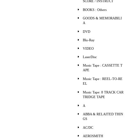
SCORE / INSTRUCT
BOOKS : Others
GOODS & MEMORABILI
A
DVD
Blu-Ray
VIDEO
LaserDisc
Music Tape : CASSETTE T
APE
Music Tape : REEL-TO-RE
EL
Music Tape: 8 TRACK CAR
TRIDGE TAPE
A
ABBA & RELAITED THIN
GS
AC/DC
AEROSMITH