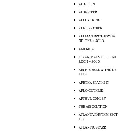
AL GREEN
AL KOOPER
ALBERT KING
ALICE COOPER
ALLMAN BROTHERS BA
ND, THE + SOLO
AMERICA
The ANIMALS + ERIC BU
RDON + SOLO
ARCHIE BELL & THE DR
ELLS
ARETHA FRANKLIN
ARLO GUTHRIE
ARTHUR CONLEY
THE ASSOCIATION
ATLANTA RHYTHM SECT
ION
ATLANTIC STARR