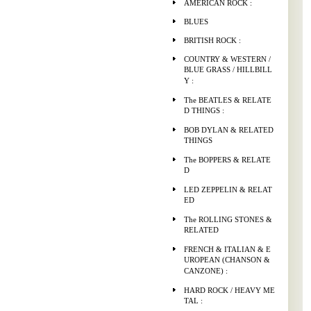
AMERICAN ROCK :
BLUES
BRITISH ROCK :
COUNTRY & WESTERN /
BLUE GRASS / HILLBILL
Y :
The BEATLES & RELATE
D THINGS :
BOB DYLAN & RELATED
THINGS
The BOPPERS & RELATE
D
LED ZEPPELIN & RELAT
ED
The ROLLING STONES &
RELATED
FRENCH & ITALIAN & E
UROPEAN (CHANSON &
CANZONE) :
HARD ROCK / HEAVY ME
TAL :