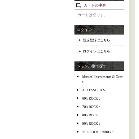
カートの中身
カートは空です。
ログイン
新規登録はこちら
ログインはこちら
ジャンル別で探す
Musical Instruments & Gear
s
ACCESSORIES
60's ROCK :
70's ROCK :
80's ROCK :
90's ROCK :
'00's ROCK / 2000's ~