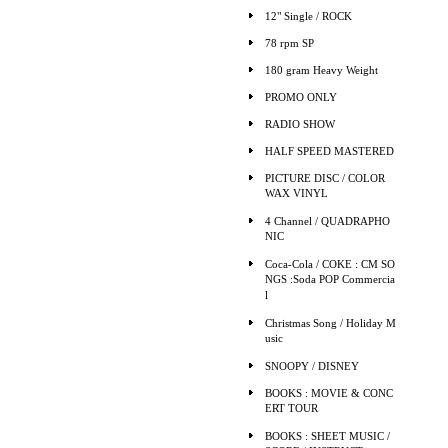
12" Single / ROCK
78 rpm SP
180 gram Heavy Weight
PROMO ONLY
RADIO SHOW
HALF SPEED MASTERED
PICTURE DISC / COLOR
WAX VINYL
4 Channel / QUADRAPHO
NIC
Coca-Cola / COKE : CM SO
NGS :Soda POP Commercia
l
Christmas Song / Holiday M
usic
SNOOPY / DISNEY
BOOKS : MOVIE & CONC
ERT TOUR
BOOKS : SHEET MUSIC /