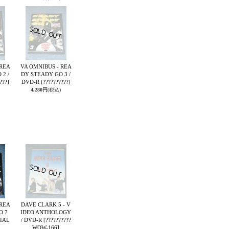
 REA
VA OMNIBUS - REA
2 /
DY STEADY GO 3 /
???]
DVD-R
[??????????]
4,280円
(税込)
 REA
DAVE CLARK 5 - V
O 7
IDEO ANTHOLOGY
IAL
/ DVD-R
[??????????
WOW-166]