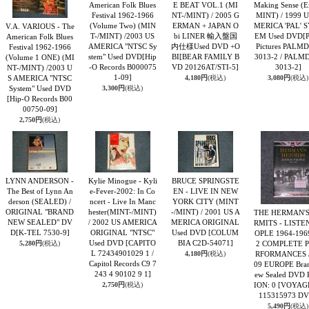
American Folk Blues
E BEAT VOL.1 (MI
Making Sense (E
Festival 1962-1966
NT-/MINT) / 2005 G
MINT) / 1999 U
(Volume Two) (MIN
ERMAN + JAPAN O
MERICA 'PAL' 
V.A. VARIOUS - The
T-/MINT) /2003 US
bi LINER 輸入盤国
EM Used DVD
[
American Folk Blues
AMERICA "NTSC Sy
内仕様Used DVD +O
Pictures PALM
Festival 1962-1966
stem" Used DVD
[Hip
BI
[BEAR FAMILY B
3013-2 / PALM
(Volume 1 ONE) (MI
-O Records B000075
VD 20126AT/STI-5]
3013-2]
NT-/MINT) /2003 U
1-09]
S AMERICA "NTSC
4,180円
(税込)
3,080円
(税込)
System" Used DVD
3,300円
(税込)
[Hip-O Records B00
00750-09]
2,750円
(税込)
LYNN ANDERSON -
Kylie Minogue - Kyli
BRUCE SPRINGSTE
The Best of Lynn An
e-Fever-2002: In Co
EN - LIVE IN NEW
derson (SEALED) /
ncert - Live In Manc
YORK CITY (MINT
ORIGINAL "BRAND
hester(MINT-/MINT)
-/MINT) / 2001 US A
THE HERMAN'S
NEW SEALED" DV
/ 2002 US AMERICA
MERICA ORIGINAL
RMITS - LISTE
D
[K-TEL 7530-9]
ORIGINAL "NTSC"
Used DVD
[COLUM
OPLE 1964-1969
Used DVD
[CAPITO
BIA C2D-54071]
5,280円
(税込)
2 COMPLETE 
L 72434901029 1 /
4,180円
(税込)
RFORMANCES /
Capitol Records C9 7
09 EUROPE Bra
243 4 90102 9 1]
ew Sealed DVD
2,750円
(税込)
ION: 0
[VOYAGE
115315973 DV
5,490円
(税込)