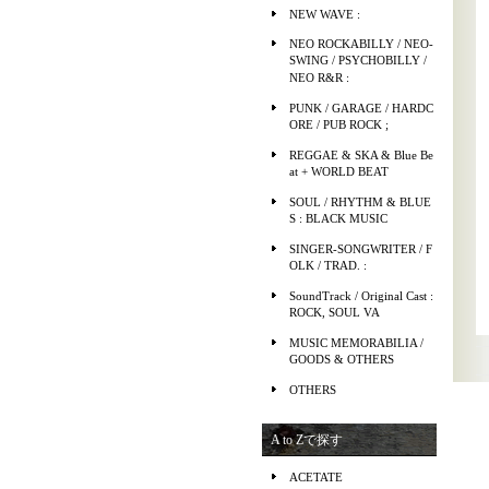
NEW WAVE :
NEO ROCKABILLY / NEO-
SWING / PSYCHOBILLY /
NEO R&R :
PUNK / GARAGE / HARDC
ORE / PUB ROCK ;
REGGAE & SKA & Blue Be
at + WORLD BEAT
SOUL / RHYTHM & BLUE
S : BLACK MUSIC
SINGER-SONGWRITER / F
OLK / TRAD. :
SoundTrack / Original Cast :
ROCK, SOUL VA
MUSIC MEMORABILIA /
GOODS & OTHERS
OTHERS
A to Zで探す
ACETATE