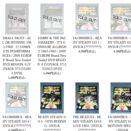
SMALL FACES - AL
GERRY & THE PAC
VA OMNIBUS - REA
VA OMNIBUS -
L OR NOTHING 196
EMAKERS - IT'S G
DY STEADY GO 1 /
DY STEADY GO 
5-1968 : 27 COMPL
ONNA BE ALLRIGH
DVD-R
[??????????]
DVD-R
[???????
ETE PEWRFORMA
T 1963-1965 / 2009
4,280円
(税込)
4,280円
(税込)
NCES / 2009 EUROP
EUROPE Brand New
E Brand New Sealed
Sealed DVD REGIO
DVD REGION: 0
[V
N: 0
[VOYAGE 3711
OYAGE 371153200
532013 DVD]
3 DVD]
5,490円
(税込)
5,490円
(税込)
VA OMNIBUS - REA
READY STEADY G
THE BEATLES - RE
VA OMNIBUS -
DY STEADY GO 4 /
O 5 - OTIS REDDIN
ADY STEADY GO 6
DY STEADY G
DVD-R
[??????????]
G / DVD-R
:LIVE 1964 / DVD-R
MOTOWN SPEC
[??????????]
[??????????]
/ DVD-R
4,280円
(税込)