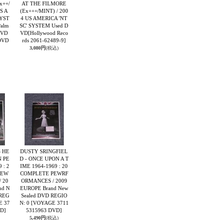
x++/
AT THE FILMORE
S A
(Ex+++/MINT) / 200
SYST
4 US AMERICA 'NT
Palm
SC' SYSTEM Used D
DVD
VD
[Hollywood Reco
DVD
rds 2061-62489-9]
3,080円
(税込)
 HE
DUSTY SRINGFIEL
N PE
D - ONCE UPON A T
 : 2
IME 1964-1969 : 20
PEW
COMPLETE PEWRF
 20
ORMANCES / 2009
nd N
EUROPE Brand New
 REG
Sealed DVD REGIO
 37
N: 0
[VOYAGE 3711
D]
5315963 DVD]
5,490円
(税込)