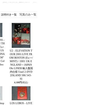
写真のみ一覧
説明付き一覧
S -
 TH
Ex+
 US
U2 - ELEVATION T
INA
OUR 2001:LIVE FR
EM"
OM BOSTON (Ex++/
 Col
MINT) / 2001 UK E
deo
NGLAND + JAPAN
Obi LINER 輸入盤国
内仕様 Used 2-DVD
[ISLAND 586 543-
9]
4,180円
(税込)
Stop
LOS LOBOS - LIVE