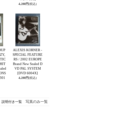
4,280円
(税込)
OUP
ALEXIS KORNER -
ZY,
SPECIAL FEATURE
TIC
RS / 2002 EUROPE
HIT
Brand New Sealed D
aled
VD PAL SYSTEM
ONS
[DVD 6004X]
301
4,280円
(税込)
写真のみ一覧
説明付き一覧