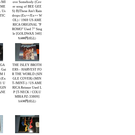
-/MI
ove Somebody (Cov
 AME
er song of BEE GEE
 Us
S) B)These Ain't Rain
TIC
drops (Ex++/Ex++ W
OL) / 1969 US AME
RICA ORIGINAL "P
ROMO" Used 7" Sing
le
[GOLDWAX 340]
9,680円
(税込)
NGA
THE ISLEY BROTH
t Gai
ERS - HARVEST FO
OM I
R THE WORLD (SIN
 (Ex
GLE COVER) (MIN
81 U
T-/MINT-) / US AME
IGIN
RICA Reissue Used L
ANE
P
[T-NECK / COLU
MBIA PZ-33809]
3,630円
(税込)