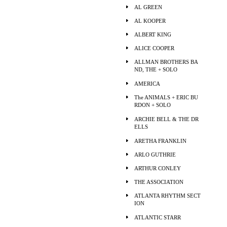
AL GREEN
AL KOOPER
ALBERT KING
ALICE COOPER
ALLMAN BROTHERS BA
ND, THE + SOLO
AMERICA
The ANIMALS + ERIC BU
RDON + SOLO
ARCHIE BELL & THE DR
ELLS
ARETHA FRANKLIN
ARLO GUTHRIE
ARTHUR CONLEY
THE ASSOCIATION
ATLANTA RHYTHM SECT
ION
ATLANTIC STARR