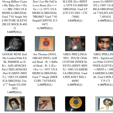
Wrong B)Here Come
Don’t Let Me Fall In
M LINE (Ex+/MINT
tween Us (MINT
s My Baby (Ex++/Ex
Love Alone (Ex+++/
-) /1979 US AMEND
NT-) /1987 US
+++ BB) /1965 US A
Ex+++) /1971 US A
ORIGINAL Used LP
RICA ORIGINAL
MERICA ORIGINAL
MERICA ORIGINAL
[CTI CTI 5001 / CTI
ed 7"45
[ATLAN
Used 7"45 Single Wit
"PROMO" Used 7"45
-7086]
7-89163]
h PICTURE SLEEVE
Single
[CAPITOL P-3
3,850円
(税込)
4,180円
(税込)
[BLUE ROCK B-400
047]
1]
12,980円
(税込)
9,680円
(税込)
GOOGIE RENE And
Jon Thomas (SOUL
GREG PHILLINGA
GREG PHILLI
His Combo(With EA
ORGAN INST)- A)H
NES - PULSE (With
NES - Significan
RL PARMER on D
ard Head - Pt. 1 B)Ha
CUSTOM INNER SL
ns (With CUST
R.) - A)FLAPJACKS-
rd Head - Pt. 2 (Ex+
EEVE) (MINT-/MIN
NNER SLEEVE)
Part I B)FLAPJACKS
+/Ex++) / 1957 US A
T) / 1985 US AMERI
++/MINT-) / 19
-Part II (MINT-/MIN
MERICA ORIGINAL
CA ORIGINAL Used
S AMERICA OR
T-) / 1963 US AMER
Used 7" Single
[MER
LP
[PLANET BXL1-
AL Used LP
[PL
ICA ORIGINAL Use
CURY 71078X45]
4698]
T P-17]
d 7" Single
[CLASS
5,280円
(税込)
6,380円
(税込)
6,380円
(税込)
305]
7,480円
(税込)