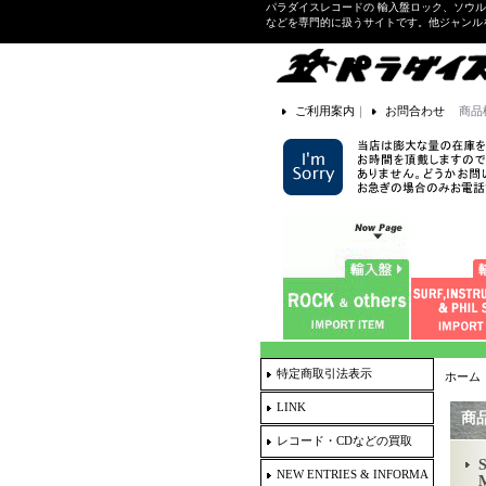
パラダイスレコードの 輸入盤ロック、ソウ
などを専門的に扱うサイトです。他ジャンル
ご利用案内
｜
お問合わせ
商品
特定商取引法表示
ホーム
LINK
商
レコード・CDなどの買取
S
NEW ENTRIES & INFORMA
M