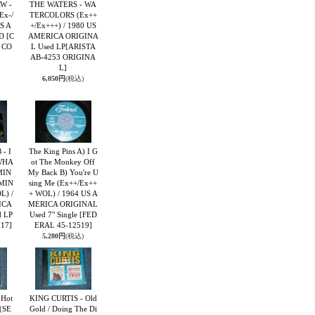
W -
THE WATERS - WA
(Ex-/
TERCOLORS (Ex++
S A
+/Ex+++) / 1980 US
CD
[C
AMERICA ORIGINA
 CO
L Used LP
[ARISTA
AB-4253 ORIGINA
L]
6,050円
(税込)
- I
The King Pins A) I G
WHA
ot The Monkey Off
MIN
My Back B) You're U
/MIN
sing Me (Ex++/Ex++
L) /
+ WOL) / 1964 US A
ICA
MERICA ORIGINAL
 LP
Used 7" Single
[FED
17]
ERAL 45-12519]
5,280円
(税込)
 Hot
KING CURTIS - Old
 (SE
Gold / Doing The Di