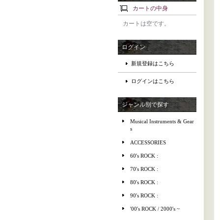
カートの中身
カートは空です。
ログイン
新規登録はこちら
ログインはこちら
ジャンル別で探す
Musical Instruments & Gear
s
ACCESSORIES
60's ROCK :
70's ROCK :
80's ROCK :
90's ROCK :
'00's ROCK / 2000's ~