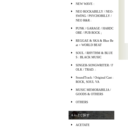
NEW WAVE :
NEO ROCKABILLY / NEO-
SWING / PSYCHOBILLY /
NEO R&R :
PUNK / GARAGE / HARDC
ORE / PUB ROCK ;
REGGAE & SKA & Blue Be
at + WORLD BEAT
SOUL / RHYTHM & BLUE
S : BLACK MUSIC
SINGER-SONGWRITER / F
OLK / TRAD. :
SoundTrack / Original Cast :
ROCK, SOUL VA
MUSIC MEMORABILIA /
GOODS & OTHERS
OTHERS
A to Zで探す
ACETATE