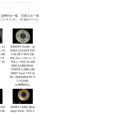
写真のみ一覧
説明付き一覧
|
|
|
|
|
...
2
3
4
5
6
24
次のページ
»
- LI
JOHNNY NASH - A)
/ 19
TAKE A GIANT STE
A OR
P B) BUT NOT OR
P
[T
ME (Ex+++/Ex+++ S
1 T6
TOL) / 1959 US AM
ERICA ORIGINAL
"WHITE LABEL PR
OMO" Used 7"45
[A
BC- PARAMOUNT 4
5-10,046]
4,180円
(税込)
- A)S
JAMES CARR (Missi
t Be
ssippi Soul) - A)To L