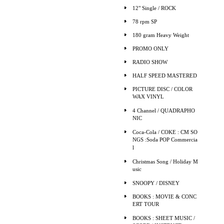
12" Single / ROCK
78 rpm SP
180 gram Heavy Weight
PROMO ONLY
RADIO SHOW
HALF SPEED MASTERED
PICTURE DISC / COLOR
WAX VINYL
4 Channel / QUADRAPHO
NIC
Coca-Cola / COKE : CM SO
NGS :Soda POP Commercia
l
Christmas Song / Holiday M
usic
SNOOPY / DISNEY
BOOKS : MOVIE & CONC
ERT TOUR
BOOKS : SHEET MUSIC /