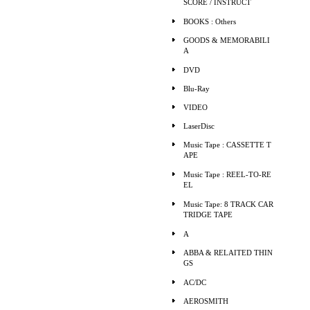
SCORE / INSTRUCT
BOOKS : Others
GOODS & MEMORABILI
A
DVD
Blu-Ray
VIDEO
LaserDisc
Music Tape : CASSETTE T
APE
Music Tape : REEL-TO-RE
EL
Music Tape: 8 TRACK CAR
TRIDGE TAPE
A
ABBA & RELAITED THIN
GS
AC/DC
AEROSMITH