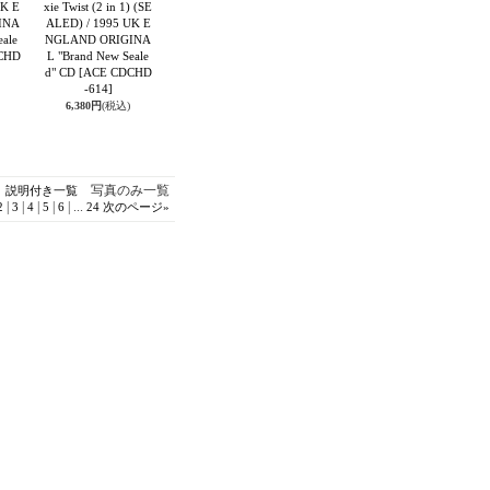
UK E
xie Twist (2 in 1) (SE
INA
ALED) / 1995 UK E
eale
NGLAND ORIGINA
CHD
L "Brand New Seale
d" CD
[ACE CDCHD
-614]
6,380円
(税込)
写真のみ一覧
説明付き一覧
|
|
|
|
|
...
2
3
4
5
6
24
次のページ
»