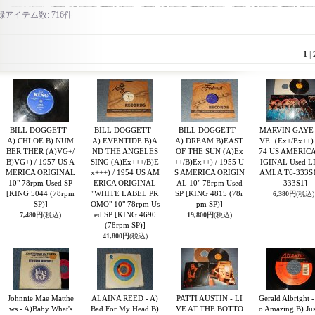
録アイテム数
:
716件
1
|
BILL DOGGETT -
BILL DOGGETT -
BILL DOGGETT -
MARVIN GAYE 
A) CHLOE B) NUM
A) EVENTIDE B)A
A) DREAM B)EAST
VE（Ex+/Ex++) 
BER THER (A)VG+/
ND THE ANGELES
OF THE SUN (A)Ex
74 US AMERIC
B)VG+) / 1957 US A
SING (A)Ex+++/B)E
++/B)Ex++) / 1955 U
IGINAL Used L
MERICA ORIGINAL
x+++) / 1954 US AM
S AMERICA ORIGIN
AMLA T6-333S
10" 78rpm Used SP
ERICA ORIGINAL
AL 10" 78rpm Used
-333S1]
[KING 5044 (78rpm
"WHITE LABEL PR
SP
[KING 4815 (78r
6,380円
(税込)
SP)]
OMO" 10" 78rpm Us
pm SP)]
ed SP
[KING 4690
7,480円
(税込)
19,800円
(税込)
(78rpm SP)]
41,800円
(税込)
Johnnie Mae Matthe
ALAINA REED - A)
PATTI AUSTIN - LI
Gerald Albright 
ws - A)Baby What's
Bad For My Head B)
VE AT THE BOTTO
o Amazing B) Jus