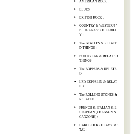
AMERICAN ROCK :
BLUES
BRITISH ROCK :
COUNTRY & WESTERN /
BLUE GRASS / HILLBILL
Y :
The BEATLES & RELATE
D THINGS :
BOB DYLAN & RELATED
THINGS
The BOPPERS & RELATE
D
LED ZEPPELIN & RELAT
ED
The ROLLING STONES &
RELATED
FRENCH & ITALIAN & E
UROPEAN (CHANSON &
CANZONE) :
HARD ROCK / HEAVY ME
TAL :