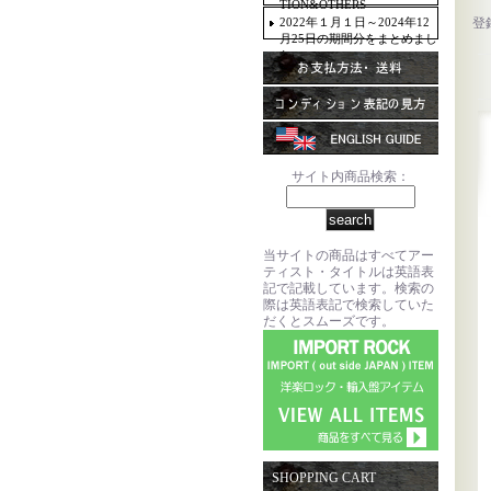
TION&OTHERS
2022年１月１日～2024年12
登
月25日の期間分をまとめまし
た。
サイト内商品検索：
当サイトの商品はすべてアー
ティスト・タイトルは英語表
記で記載しています。検索の
際は英語表記で検索していた
だくとスムーズです。
SHOPPING CART