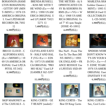
BOHANNON (HAMI
BRENDA RUSSELL
THE METERS - A) S
MARLENA SHA
LTON BOHANNON)
- KISS ME WITH T
OPHISTICATED CIS
Golden Classics 
- GITTIN' OFF (MIN
HE WIND (Ex+++/M
SY B) SEHORNS FA
MINT) / 1995 U
T-/MINT-) / 1976 US
INT-) / 1990 US AM
RMS (Ex++/VG++ W
MERICA Used 
AMERICA ORIGINA
ERICA ORIGINAL U
OL) / 1968 US AME
OLLECTABLES
L Used LP
[DAKAR
sed LP
[A&M 75021
RICA ORIGINAL Us
L-CD-5658]
RECORDS DK-7692
5271 1]
ed 7" 45 rpm Single
1,980円
(税込)
1]
[JOSIE 45-1001]
7,480円
(税込)
6,380円
(税込)
4,499円
(税込)
BRUCE CLOUD - C
CLEVELAND EATO
Sho Nuff - From The
SPIDERS WEBB 
ALIFORNIA SOUL
N - HALF AND HAL
Gut To The Butt (MI
DON'T KNOW 
(Ex++/MINMT-) / 19
F (VG+/Ex+++ EDS
NT-/MINT-) / 1993
T'S ON YOUR 
69 US AMERICA OR
P) / 1973 US AMERI
UK ENGLAND + FR
D (VG+, Ex+++
IGINAL Used LP
[CA
CA ORIGINAL "PRO
ANCE REISSUE Use
T- EDSP, TEARO
PITOL ST-343]
MO SEAL" Used LP
d LP
[STAX SXD-09
1976 US AMER
[GAMBLE KZ-3207
2]
ORIGINAL Used
8,580円
(税込)
7]
[FANTASY F-95
4,180円
(税込)
15,180円
(税込)
6,380円
(税込)
SKIP MAHONEY an
KING CURTIS - GE
KING CURTIS - The
KING CURTIS -
d The CASUALS - L
T READY (sealed) /
Best Of King Curtis
Sax, Cool Licks