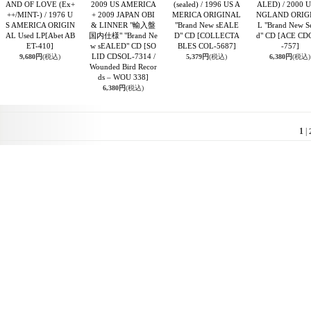
AND OF LOVE (Ex+
2009 US AMERICA
(sealed) / 1996 US A
ALED) / 2000 
++/MINT-) / 1976 U
+ 2009 JAPAN OBI
MERICA ORIGINAL
NGLAND ORIG
S AMERICA ORIGIN
& LINNER "輸入盤
"Brand New sEALE
L "Brand New S
AL Used LP
[Abet AB
国内仕様" "Brand Ne
D" CD
[COLLECTA
d" CD
[ACE CD
ET-410]
w sEALED" CD
[SO
BLES COL-5687]
-757]
LID CDSOL-7314 /
9,680円
(税込)
5,379円
(税込)
6,380円
(税込)
Wounded Bird Recor
ds – WOU 338]
6,380円
(税込)
1
|