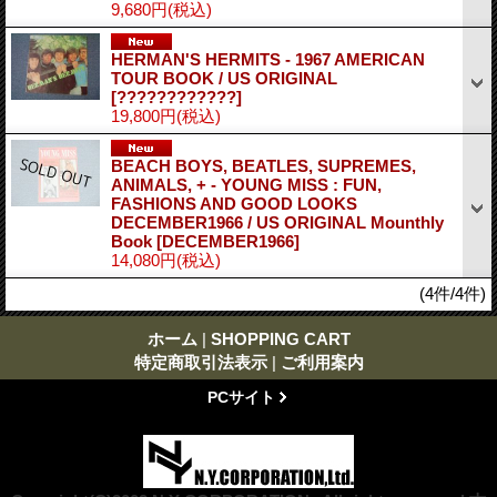
9,680円
(税込)
HERMAN'S HERMITS - 1967 AMERICAN
TOUR BOOK / US ORIGINAL
[????????????]
19,800円
(税込)
BEACH BOYS, BEATLES, SUPREMES,
ANIMALS, + - YOUNG MISS : FUN,
FASHIONS AND GOOD LOOKS
DECEMBER1966 / US ORIGINAL Mounthly
Book
[DECEMBER1966]
14,080円
(税込)
(4件/4件)
ホーム
|
SHOPPING CART
特定商取引法表示
|
ご利用案内
PCサイト