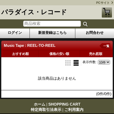
PCサイト
パラダイス・レコード
ログイン
新規登録はこちら
お問合わせ
Music Tape : REEL-TO-REEL
一覧
おすすめ順
価格の安い順
売れ筋順
表示件数
:
該当商品はありません
(0件/0件)
ホーム
|
SHOPPING CART
特定商取引法表示
|
ご利用案内