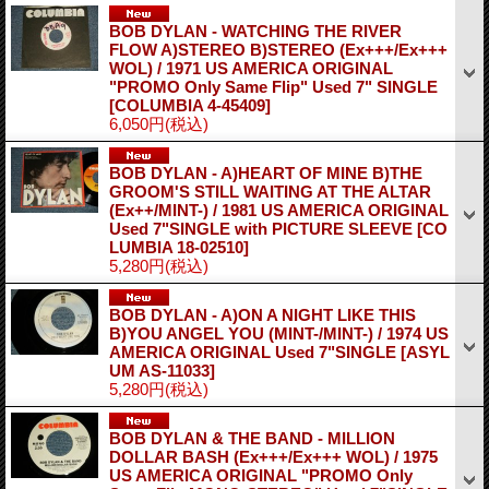
BOB DYLAN - WATCHING THE RIVER
FLOW A)STEREO B)STEREO (Ex+++/Ex+++
WOL) / 1971 US AMERICA ORIGINAL
"PROMO Only Same Flip" Used 7" SINGLE
[COLUMBIA 4-45409]
6,050円
(税込)
BOB DYLAN - A)HEART OF MINE B)THE
GROOM'S STILL WAITING AT THE ALTAR
(Ex++/MINT-) / 1981 US AMERICA ORIGINAL
Used 7"SINGLE with PICTURE SLEEVE
[CO
LUMBIA 18-02510]
5,280円
(税込)
BOB DYLAN - A)ON A NIGHT LIKE THIS
B)YOU ANGEL YOU (MINT-/MINT-) / 1974 US
AMERICA ORIGINAL Used 7"SINGLE
[ASYL
UM AS-11033]
5,280円
(税込)
BOB DYLAN & THE BAND - MILLION
DOLLAR BASH (Ex+++/Ex+++ WOL) / 1975
US AMERICA ORIGINAL "PROMO Only