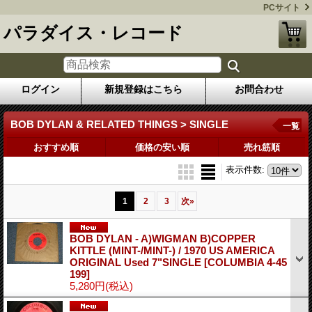
PCサイト
パラダイス・レコード
ログイン
新規登録はこちら
お問合わせ
BOB DYLAN & RELATED THINGS > SINGLE
一覧
おすすめ順
価格の安い順
売れ筋順
表示件数
:
1
2
3
次
»
BOB DYLAN - A)WIGMAN B)COPPER
KITTLE (MINT-/MINT-) / 1970 US AMERICA
ORIGINAL Used 7"SINGLE
[COLUMBIA 4-45
199]
5,280円
(税込)