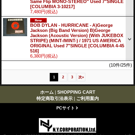
Same Flip MONO-STEREO" Used 7"SINGLE
[COLUMBIA 3-10217]
7,480円
(税込)
BOB DYLAN - HURRICANE - A)George
Jackson (Big Band Version) B)George
Jackson (Acoustic Version) (With JUKEBOX
STRIPE) (MINT-/MINT-) / 1971 US AMERICA
ORIGINAL Used 7"SINGLE
[COLUMBIA 4-45
516]
6,380円
(税込)
(10件/25件)
1
2
3
次
»
ホーム
|
SHOPPING CART
特定商取引法表示
|
ご利用案内
PCサイト