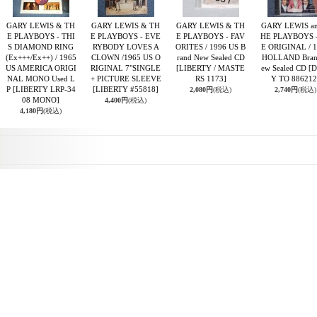
GARY LEWIS & TH
GARY LEWIS & TH
GARY LEWIS & TH
GARY LEWIS an
E PLAYBOYS - THI
E PLAYBOYS - EVE
E PLAYBOYS - FAV
HE PLAYBOYS 
S DIAMOND RING
RYBODY LOVES A
ORITES / 1996 US B
E ORIGINAL / 
(Ex+++/Ex++) / 1965
CLOWN /1965 US O
rand New Sealed CD
HOLLAND Bran
US AMERICA ORIGI
RIGINAL 7"SINGLE
[LIBERTY / MASTE
ew Sealed CD
[D
NAL MONO Used L
+ PICTURE SLEEVE
RS 1173]
Y TO 886212
P
[LIBERTY LRP-34
[LIBERTY #55818]
2,080円
(税込)
2,740円
(税込)
08 MONO]
4,400円
(税込)
4,180円
(税込)