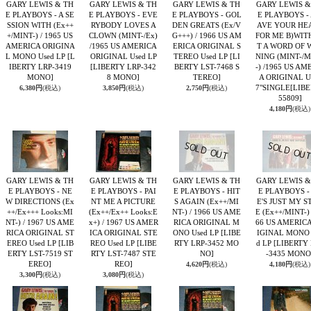
GARY LEWIS & TH
GARY LEWIS & TH
GARY LEWIS & TH
GARY LEWIS &
E PLAYBOYS - A SE
E PLAYBOYS - EVE
E PLAYBOYS - GOL
E PLAYBOYS - 
SSION WITH (Ex++
RYBODY LOVES A
DEN GREATS (Ex/V
AVE YOUR HE
+/MINT-) / 1965 US
CLOWN (MINT-/Ex)
G+++) / 1966 US AM
FOR ME B)WIT
AMERICA ORIGINA
/1965 US AMERICA
ERICA ORIGINAL S
T A WORD OF 
L MONO Used LP
[L
ORIGINAL Used LP
TEREO Used LP
[LI
NING (MINT-/
IBERTY LRP-3419
[LIBERTY LRP-342
BERTY LST-7468 S
-) /1965 US AM
MONO]
8 MONO]
TEREO]
A ORIGINAL U
7"SINGLE
[LIB
6,380円
(税込)
3,850円
(税込)
2,750円
(税込)
55809]
4,180円
(税込)
GARY LEWIS & TH
GARY LEWIS & TH
GARY LEWIS & TH
GARY LEWIS &
E PLAYBOYS - NE
E PLAYBOYS - PAI
E PLAYBOYS - HIT
E PLAYBOYS -
W DIRECTIONS (Ex
NT ME A PICTURE
S AGAIN (Ex++/MI
E'S JUST MY S
++/Ex+++ Looks:MI
(Ex++/Ex++ Looks:E
NT-) / 1966 US AME
E (Ex++/MINT-) 
NT-) / 1967 US AME
x+) / 1967 US AMER
RICA ORIGINAL M
66 US AMERIC
RICA ORIGINAL ST
ICA ORIGINAL STE
ONO Used LP
[LIBE
IGINAL MONO 
EREO Used LP
[LIB
REO Used LP
[LIBE
RTY LRP-3452 MO
d LP
[LIBERTY
ERTY LST-7519 ST
RTY LST-7487 STE
NO]
-3435 MONO
EREO]
REO]
4,620円
(税込)
4,180円
(税込)
3,300円
(税込)
3,080円
(税込)