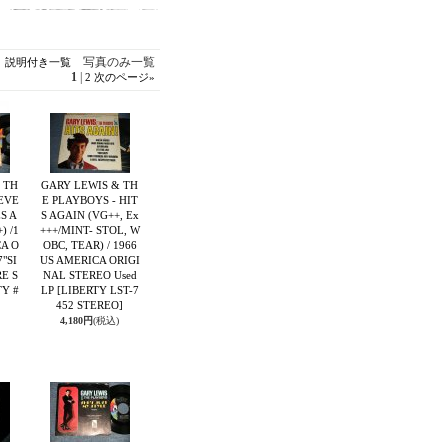
写真のみ一覧
説明付き一覧
1
|
2
次のページ
»
 TH
GARY LEWIS & TH
 EVE
E PLAYBOYS - HIT
S A
S AGAIN (VG++, Ex
) /1
+++/MINT- STOL, W
CA O
OBC, TEAR) / 1966
7"SI
US AMERICA ORIGI
E S
NAL STEREO Used
TY #
LP
[LIBERTY LST-7
452 STEREO]
4,180円
(税込)