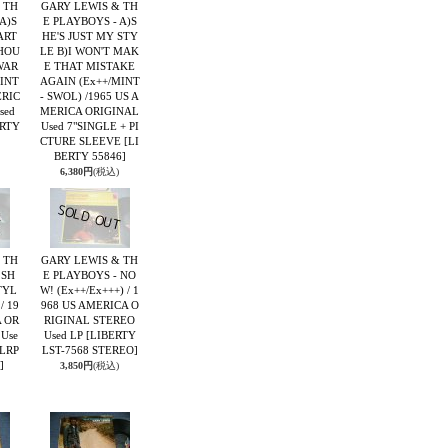
 TH
GARY LEWIS & TH
A)S
E PLAYBOYS - A)S
ART
HE'S JUST MY STY
HOU
LE B)I WON'T MAK
WAR
E THAT MISTAKE
MINT
AGAIN (Ex++/MINT
ERIC
- SWOL) /1965 US A
sed
MERICA ORIGINAL
ERTY
Used 7"SINGLE + PI
CTURE SLEEVE
[LI
BERTY 55846]
6,380円
(税込)
 TH
GARY LEWIS & TH
 SH
E PLAYBOYS - NO
TYL
W! (Ex++/Ex+++) / 1
/ 19
968 US AMERICA O
A OR
RIGINAL STEREO
Use
Used LP
[LIBERTY
 LRP
LST-7568 STEREO]
]
3,850円
(税込)