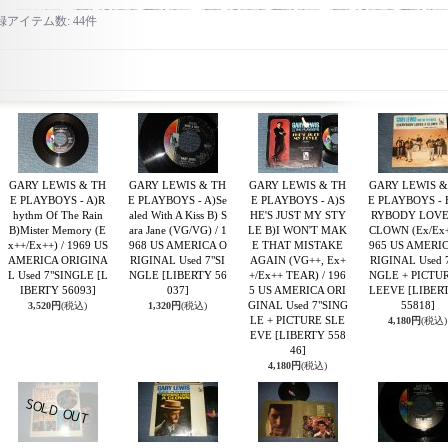
録アイテム数
:
44件
GARY LEWIS & TH
GARY LEWIS & TH
GARY LEWIS & TH
GARY LEWIS &
E PLAYBOYS - A)R
E PLAYBOYS - A)Se
E PLAYBOYS - A)S
E PLAYBOYS -
hythm Of The Rain
aled With A Kiss B) S
HE'S JUST MY STY
RYBODY LOVE
B)Mister Memory (E
ara Jane (VG/VG) / 1
LE B)I WON'T MAK
CLOWN (Ex/Ex+
x++/Ex++) / 1969 US
968 US AMERICA O
E THAT MISTAKE
965 US AMERI
AMERICA ORIGINA
RIGINAL Used 7"SI
AGAIN (VG++, Ex+
RIGINAL Used 
L Used 7"SINGLE
[L
NGLE
[LIBERTY 56
+/Ex++ TEAR) / 196
NGLE + PICTUR
IBERTY 56093]
037]
5 US AMERICA ORI
LEEVE
[LIBER
GINAL Used 7"SING
55818]
3,520円
(税込)
1,320円
(税込)
LE + PICTURE SLE
4,180円
(税込)
EVE
[LIBERTY 558
46]
4,180円
(税込)