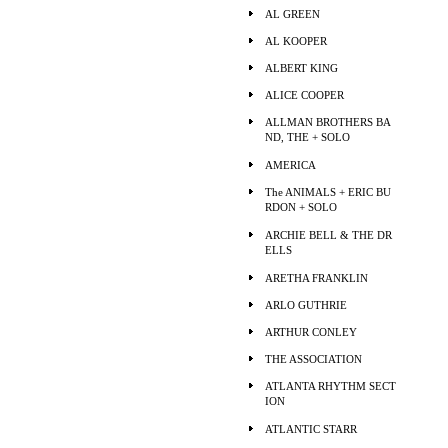
AL GREEN
AL KOOPER
ALBERT KING
ALICE COOPER
ALLMAN BROTHERS BA
ND, THE + SOLO
AMERICA
The ANIMALS + ERIC BU
RDON + SOLO
ARCHIE BELL & THE DR
ELLS
ARETHA FRANKLIN
ARLO GUTHRIE
ARTHUR CONLEY
THE ASSOCIATION
ATLANTA RHYTHM SECT
ION
ATLANTIC STARR