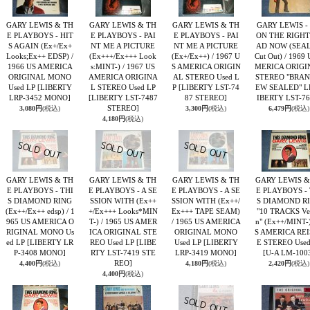
GARY LEWIS & TH
GARY LEWIS & TH
GARY LEWIS & TH
GARY LEWIS - 
E PLAYBOYS - HIT
E PLAYBOYS - PAI
E PLAYBOYS - PAI
ON THE RIGHT
S AGAIN (Ex+/Ex+
NT ME A PICTURE
NT ME A PICTURE
AD NOW (SEA
Looks;Ex++ EDSP) /
(Ex+++/Ex+++ Look
(Ex+/Ex++) / 1967 U
Cut Out) / 1969 
1966 US AMERICA
s:MINT-) / 1967 US
S AMERICA ORIGIN
MERICA ORIGI
ORIGINAL MONO
AMERICA ORIGINA
AL STEREO Used L
STEREO "BRAN
Used LP
[LIBERTY
L STEREO Used LP
P
[LIBERTY LST-74
EW SEALED" 
LRP-3452 MONO]
[LIBERTY LST-7487
87 STEREO]
IBERTY LST-76
STEREO]
3,080円
(税込)
3,300円
(税込)
6,479円
(税込)
4,180円
(税込)
GARY LEWIS & TH
GARY LEWIS & TH
GARY LEWIS & TH
GARY LEWIS &
E PLAYBOYS - THI
E PLAYBOYS - A SE
E PLAYBOYS - A SE
E PLAYBOYS - 
S DIAMOND RING
SSION WITH (Ex++
SSION WITH (Ex++/
S DIAMOND R
(Ex++/Ex++ edsp) / 1
+/Ex+++ Looks*MIN
Ex+++ TAPE SEAM)
"10 TRACKS Ver
965 US AMERICA O
T-) / 1965 US AMER
/ 1965 US AMERICA
n" (Ex++/MINT-)
RIGINAL MONO Us
ICA ORIGINAL STE
ORIGINAL MONO
S AMERICA RE
ed LP
[LIBERTY LR
REO Used LP
[LIBE
Used LP
[LIBERTY
E STEREO Used
P-3408 MONO]
RTY LST-7419 STE
LRP-3419 MONO]
[U-A LM-100
REO]
4,400円
(税込)
4,180円
(税込)
2,420円
(税込)
4,400円
(税込)