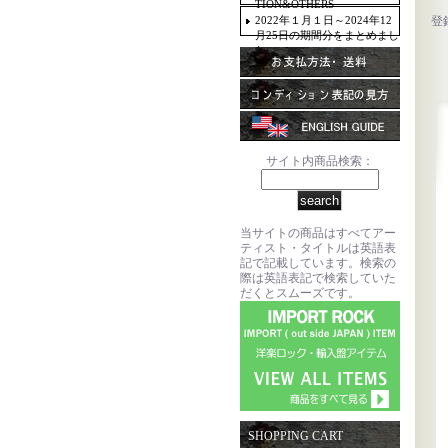
TION&OTHERS
2022年１月１日～2024年12
登
月25日の期間分をまとめまし
た。
サイト内商品検索：
当サイトの商品はすべてアー
ティスト・タイトルは英語表
記で記載しています。検索の
際は英語表記で検索していた
だくとスムーズです。
SHOPPING CART