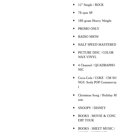
12" Single / ROCK
78 rpm SP
180 gram Heavy Weight
PROMO ONLY
RADIO SHOW
HALF SPEED MASTERED
PICTURE DISC / COLOR
WAX VINYL
4 Channel / QUADRAPHO
NIC
Coca-Cola / COKE : CM SO
NGS :Soda POP Commercia
l
Christmas Song / Holiday M
usic
SNOOPY / DISNEY
BOOKS : MOVIE & CONC
ERT TOUR
BOOKS : SHEET MUSIC /