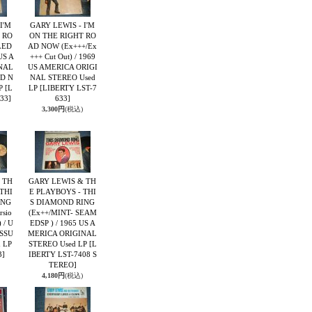
I'M
GARY LEWIS - I'M
 RO
ON THE RIGHT RO
LED
AD NOW (Ex+++/Ex
US A
+++ Cut Out) / 1969
NAL
US AMERICA ORIGI
D N
NAL STEREO Used
LP
[L
LP
[LIBERTY LST-7
33]
633]
3,300円
(税込)
 TH
GARY LEWIS & TH
THI
E PLAYBOYS - THI
ING
S DIAMOND RING
sio
(Ex++/MINT- SEAM
 / U
EDSP ) / 1965 US A
ISSU
MERICA ORIGINAL
 LP
STEREO Used LP
[L
3]
IBERTY LST-7408 S
TEREO]
4,180円
(税込)