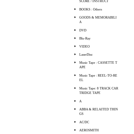
SCORE / INSTRUCT
BOOKS : Others
GOODS & MEMORABILI
A
DVD
Blu-Ray
VIDEO
LaserDisc
Music Tape : CASSETTE T
APE
Music Tape : REEL-TO-RE
EL
Music Tape: 8 TRACK CAR
TRIDGE TAPE
A
ABBA & RELAITED THIN
GS
AC/DC
AEROSMITH