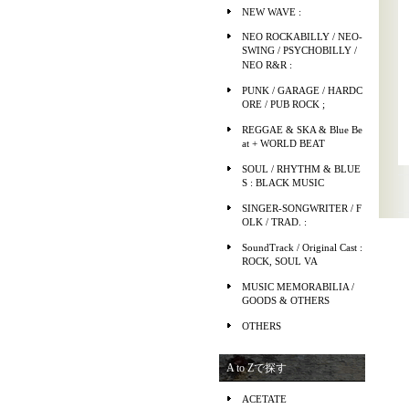
NEW WAVE :
NEO ROCKABILLY / NEO-
SWING / PSYCHOBILLY /
NEO R&R :
PUNK / GARAGE / HARDC
ORE / PUB ROCK ;
REGGAE & SKA & Blue Be
at + WORLD BEAT
SOUL / RHYTHM & BLUE
S : BLACK MUSIC
SINGER-SONGWRITER / F
OLK / TRAD. :
SoundTrack / Original Cast :
ROCK, SOUL VA
MUSIC MEMORABILIA /
GOODS & OTHERS
OTHERS
A to Zで探す
ACETATE