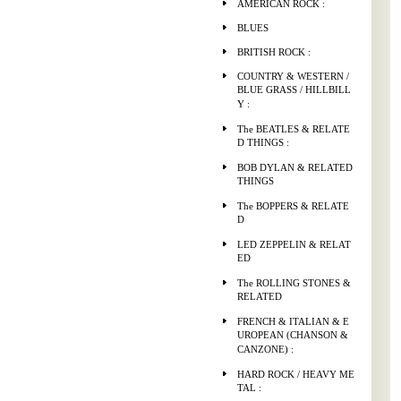
AMERICAN ROCK :
BLUES
BRITISH ROCK :
COUNTRY & WESTERN /
BLUE GRASS / HILLBILL
Y :
The BEATLES & RELATE
D THINGS :
BOB DYLAN & RELATED
THINGS
The BOPPERS & RELATE
D
LED ZEPPELIN & RELAT
ED
The ROLLING STONES &
RELATED
FRENCH & ITALIAN & E
UROPEAN (CHANSON &
CANZONE) :
HARD ROCK / HEAVY ME
TAL :