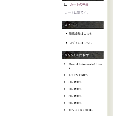
カートの中身
カートは空です。
ログイン
新規登録はこちら
ログインはこちら
ジャンル別で探す
Musical Instruments & Gear
s
ACCESSORIES
60's ROCK :
70's ROCK :
80's ROCK :
90's ROCK :
'00's ROCK / 2000's ~