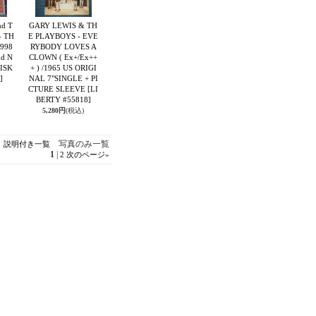
d T
GARY LEWIS & TH
- TH
E PLAYBOYS - EVE
1998
RYBODY LOVES A
d N
CLOWN ( Ex+/Ex++
ISK
+ ) /1965 US ORIGI
]
NAL 7"SINGLE + PI
CTURE SLEEVE
[LI
BERTY #55818]
5,280円
(税込)
写真のみ一覧
説明付き一覧
1
|
2
次のページ
»