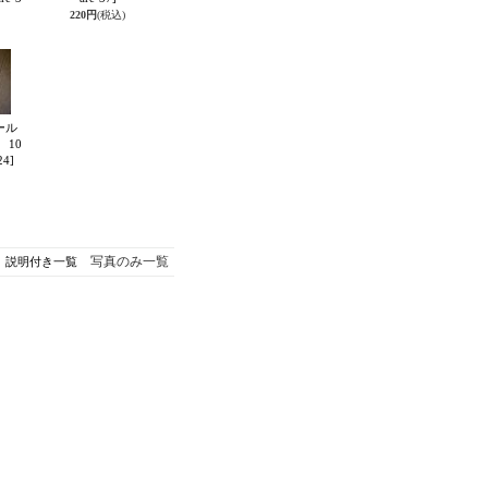
220円
(税込)
ール
10
24]
写真のみ一覧
説明付き一覧