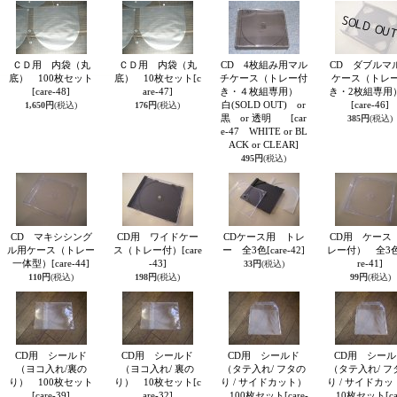
ＣＤ用 内袋（丸
ＣＤ用 内袋（丸
CD 4枚組み用マル
CD ダブルマ
底） 100枚セット
底） 10枚セット
[c
チケース（トレー付
ケース（トレ
[care-48]
are-47]
き・４枚組専用）
き・2枚組専
白(SOLD OUT) or
[care-46]
1,650円
(税込)
176円
(税込)
黒 or 透明
[car
385円
(税込)
e-47 WHITE or BL
ACK or CLEAR]
495円
(税込)
CD マキシシング
CD用 ワイドケー
CDケース用 トレ
CD用 ケース
ル用ケース（トレー
ス（トレー付）
[care
ー 全3色
[care-42]
レー付） 全3
一体型）
[care-44]
-43]
re-41]
33円
(税込)
110円
(税込)
198円
(税込)
99円
(税込)
CD用 シールド
CD用 シールド
CD用 シールド
CD用 シール
（ヨコ入れ/裏の
（ヨコ入れ/ 裏の
（タテ入れ/ フタの
（タテ入れ/ フ
り） 100枚セット
り） 10枚セット
[c
り / サイドカット）
り / サイドカ
[care-39]
are-32]
100枚セット
[care-
10枚セット
[c