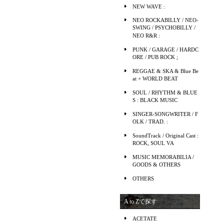
NEW WAVE :
NEO ROCKABILLY / NEO-
SWING / PSYCHOBILLY /
NEO R&R :
PUNK / GARAGE / HARDC
ORE / PUB ROCK ;
REGGAE & SKA & Blue Be
at + WORLD BEAT
SOUL / RHYTHM & BLUE
S : BLACK MUSIC
SINGER-SONGWRITER / F
OLK / TRAD. :
SoundTrack / Original Cast :
ROCK, SOUL VA
MUSIC MEMORABILIA /
GOODS & OTHERS
OTHERS
A to Zで探す
ACETATE