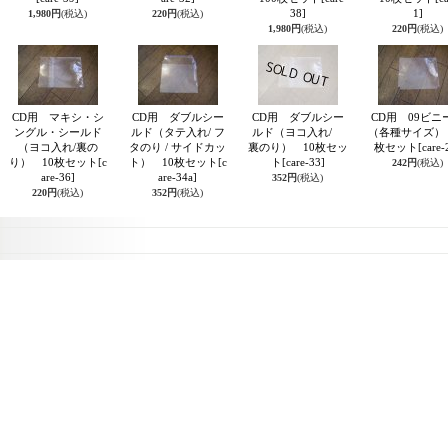
38]
1]
1,980円
(税込)
220円
(税込)
1,980円
(税込)
220円
(税込)
CD用 マキシ・シ
CD用 ダブルシー
CD用 ダブルシー
CD用 09ビニ
ングル・シールド
ルド（タテ入れ/ フ
ルド（ヨコ入れ/
（各種サイズ） 
（ヨコ入れ/裏の
タのり / サイドカッ
裏のり） 10枚セッ
枚セット
[care-
り） 10枚セット
[c
ト） 10枚セット
[c
ト
[care-33]
242円
(税込)
are-36]
are-34a]
352円
(税込)
220円
(税込)
352円
(税込)