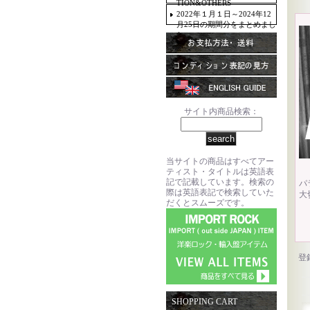
TION&OTHERS
2022年１月１日～2024年12
月25日の期間分をまとめまし
た。
サイト内商品検索：
当サイトの商品はすべてアー
ティスト・タイトルは英語表
記で記載しています。検索の
パ
際は英語表記で検索していた
大
だくとスムーズです。
登
SHOPPING CART