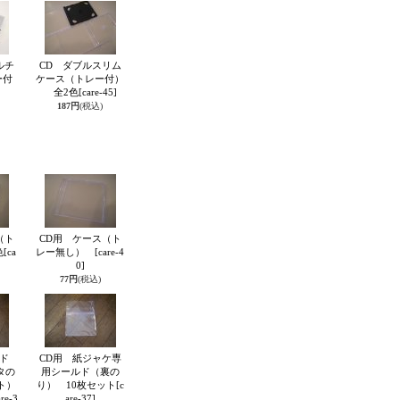
ルチ
CD ダブルスリム
ー付
ケース（トレー付）
用）
全2色
[care-45]
187円
(税込)
（ト
CD用 ケース（ト
色
[ca
レー無し）
[care-4
0]
77円
(税込)
ド
CD用 紙ジャケ専
タの
用シールド（裏の
ット）
り） 10枚セット
[c
are-3
are-37]