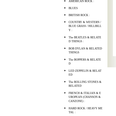
AMERICAN ROCK :
BLUES
BRITISH ROCK :
COUNTRY & WESTERN /
BLUE GRASS / HILLBILL
Y :
The BEATLES & RELATE
D THINGS :
BOB DYLAN & RELATED
THINGS
The BOPPERS & RELATE
D
LED ZEPPELIN & RELAT
ED
The ROLLING STONES &
RELATED
FRENCH & ITALIAN & E
UROPEAN (CHANSON &
CANZONE) :
HARD ROCK / HEAVY ME
TAL :