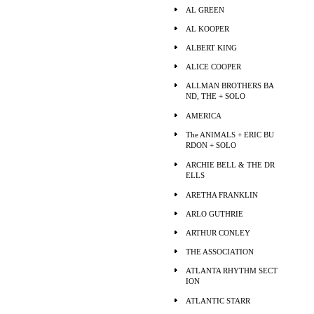
AL GREEN
AL KOOPER
ALBERT KING
ALICE COOPER
ALLMAN BROTHERS BA
ND, THE + SOLO
AMERICA
The ANIMALS + ERIC BU
RDON + SOLO
ARCHIE BELL & THE DR
ELLS
ARETHA FRANKLIN
ARLO GUTHRIE
ARTHUR CONLEY
THE ASSOCIATION
ATLANTA RHYTHM SECT
ION
ATLANTIC STARR