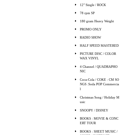
12" Single / ROCK
78 rpm SP
180 gram Heavy Weight
PROMO ONLY
RADIO SHOW
HALF SPEED MASTERED
PICTURE DISC / COLOR
WAX VINYL
4 Channel / QUADRAPHO
NIC
Coca-Cola / COKE : CM SO
NGS :Soda POP Commercia
l
Christmas Song / Holiday M
usic
SNOOPY / DISNEY
BOOKS : MOVIE & CONC
ERT TOUR
BOOKS : SHEET MUSIC /