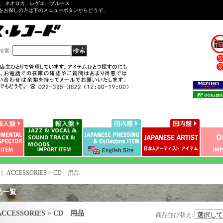
ル、ネオロカ、レゲエ、ブルース
をお探しの方は下のメニューボタンからどうぞ。
検索
:
｜
ACCESSORIES > CD 用品
品一覧
ACCESSORIES > CD 用品
商品並び替え
: