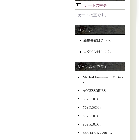
カートの中身
カートは空です。
ログイン
新規登録はこちら
ログインはこちら
ジャンル別で探す
Musical Instruments & Gear
s
ACCESSORIES
60's ROCK :
70's ROCK :
80's ROCK :
90's ROCK :
'00's ROCK / 2000's ~