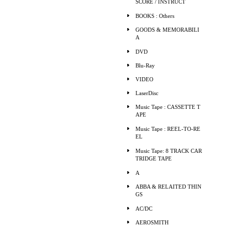
SCORE / INSTRUCT
BOOKS : Others
GOODS & MEMORABILI
A
DVD
Blu-Ray
VIDEO
LaserDisc
Music Tape : CASSETTE T
APE
Music Tape : REEL-TO-RE
EL
Music Tape: 8 TRACK CAR
TRIDGE TAPE
A
ABBA & RELAITED THIN
GS
AC/DC
AEROSMITH