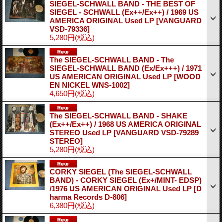
SIEGEL-SCHWALL BAND - THE BEST OF
SIEGEL - SCHWALL (Ex++/Ex++) / 1969 US
AMERICA ORIGINAL Used LP
[VANGUARD
VSD-79336]
5,280円
(税込)
The SIEGEL-SCHWALL BAND - The
SIEGEL-SCHWALL BAND (Ex/Ex+++) / 1971
US AMERICAN ORIGINAL Used LP
[WOOD
EN NICKEL WNS-1002]
4,650円
(税込)
The SIEGEL-SCHWALL BAND - SHAKE
(Ex++/Ex++) / 1968 US AMERICA ORIGINAL
STEREO Used LP
[VANGUARD VSD-79289
STEREO]
5,280円
(税込)
CORKY SIEGEL (The SIEGEL-SCHWALL
BAND) - CORKY SIEGEL (Ex+/MINT- EDSP)
/1976 US AMERICAN ORIGINAL Used LP
[D
harma Records D-806]
6,380円
(税込)