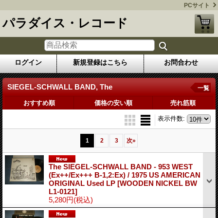
PCサイト
パラダイス・レコード
ログイン
新規登録はこちら
お問合わせ
SIEGEL-SCHWALL BAND, The
一覧
おすすめ順
価格の安い順
売れ筋順
表示件数
:
1
2
3
次
»
The SIEGEL-SCHWALL BAND - 953 WEST
(Ex++/Ex+++ B-1,2:Ex) / 1975 US AMERICAN
ORIGINAL Used LP
[WOODEN NICKEL BW
L1-0121]
5,280円
(税込)