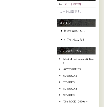
カートの中身
カートは空です。
ログイン
新規登録はこちら
ログインはこちら
ジャンル別で探す
Musical Instruments & Gear
s
ACCESSORIES
60's ROCK :
70's ROCK :
80's ROCK :
90's ROCK :
'00's ROCK / 2000's ~