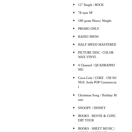
12" Single / ROCK
78 rpm SP
180 gram Heavy Weight
PROMO ONLY
RADIO SHOW
HALF SPEED MASTERED
PICTURE DISC / COLOR
WAX VINYL
4 Channel / QUADRAPHO
NIC
Coca-Cola / COKE : CM SO
NGS :Soda POP Commercia
l
Christmas Song / Holiday M
usic
SNOOPY / DISNEY
BOOKS : MOVIE & CONC
ERT TOUR
BOOKS : SHEET MUSIC /