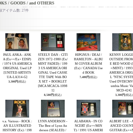
OKS / GOODS / and OTHERS
録アイテム数
:
27件
PAUL ANKA - ANK
STEELY DAN - CITI
HIPGNUS / DEAJ /
KENNY LOGGIN
A (Ex++/Ex+ EDSP)
ZEN 1972-1980 (Ex/
HAMILTON - ALBU
OUTSIDE:FROM
/ 1974 US AMERICA
MINT FADED) / 199
M COVER ALBUM
E RED WOOD (
ORIGINAL Used LP
3 US AMERICA ORI
(Ex) / CANADA Use
+/MINT) / 1993
[UNITED ARTISTS
GINAL Used CASSE
d BOOK
AMERICA ORIG
UA-LA314-G]
TTE TAPE With BO
L "NTSC SYST
7,480円
(税込)
X SET + BOOKLET
Used DVD
[CMV
3,300円
(税込)
[MCA MCACA-1098
umbia Music Vi
1]
MCD-424]
8,580円
(税込)
3,300円
(税込)
v.a. Various - ROCK :
LYNN ANDERSON -
ALABAMA - IN CO
ALBERT LEE -
AN ILLUSTRATED
The Best of Lynn An
NCERT (Ex++/MIN
ANCED COUN
HISTORY (Ex) / 198
derson (SEALED) /
T) / 1991 US AMERI
GUITAR (Ex++