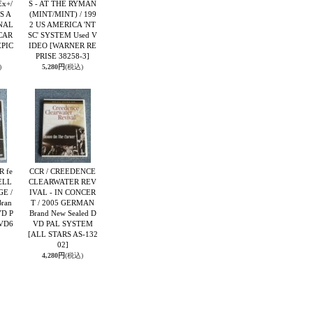
Ex+/
S - AT THE RYMAN
S A
(MINT/MINT) / 199
NAL
2 US AMERICA 'NT
CAR
SC' SYSTEM Used V
EPIC
IDEO
[WARNER RE
PRISE 38258-3]
)
5,280円
(税込)
 fe
CCR / CREEDENCE
ELL
CLEARWATER REV
GE /
IVAL - IN CONCER
ran
T / 2005 GERMAN
VD P
Brand New Sealed D
VD6
VD PAL SYSTEM
[ALL STARS AS-132
02]
4,280円
(税込)