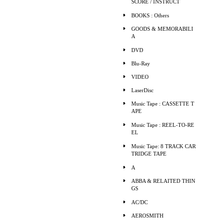
SCORE / INSTRUCT
BOOKS : Others
GOODS & MEMORABILI
A
DVD
Blu-Ray
VIDEO
LaserDisc
Music Tape : CASSETTE T
APE
Music Tape : REEL-TO-RE
EL
Music Tape: 8 TRACK CAR
TRIDGE TAPE
A
ABBA & RELAITED THIN
GS
AC/DC
AEROSMITH