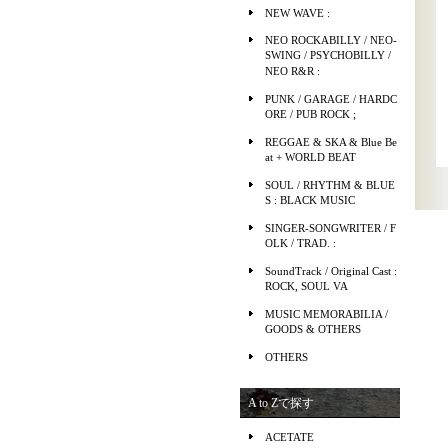
NEW WAVE :
NEO ROCKABILLY / NEO-
SWING / PSYCHOBILLY /
NEO R&R :
PUNK / GARAGE / HARDC
ORE / PUB ROCK ;
REGGAE & SKA & Blue Be
at + WORLD BEAT
SOUL / RHYTHM & BLUE
S : BLACK MUSIC
SINGER-SONGWRITER / F
OLK / TRAD. :
SoundTrack / Original Cast :
ROCK, SOUL VA
MUSIC MEMORABILIA /
GOODS & OTHERS
OTHERS
A to Zで探す
ACETATE