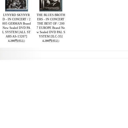
LYNYRD SKYNYR
THE BLUES BROTH
D - IN CONCERT / 2
ERS - IN CONCERT
005 GERMAN Brand
THE BEST OF / 200
New Sealed DVD PA
7 EUROPE Brand Ne
L SYSTEM
[ALL ST
w Sealed DVD PAL S
ARS AS-13207]
YSTEM
[ILC-35]
4,280円
(税込)
4,280円
(税込)