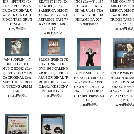
HIP - SPITFIRE (Ex
REATEST HITS (Ex
INGS (Ex++/?) / 197
P ME COMIN' (
++/? ) / 1976 US AM
+/? WOBC) / 1976 U
5 US AMERICA ORI
MINT) / 1973 U
ERICA ORIGINAL U
S AMERICA ORIGIN
GINAL Used 8 TRA
MERICA ORIGI
sed 8 TRACK CART
AL Used 8 TRACK C
CK CARTRIDGE TA
Used 8 TRACK 
RIDGE TAPE
[GRUN
ARTRIDGE TAPE
[W
PE
[FAME EA-367]
TRIDGE TAPE
[
T BFS1-1557]
ARNER BROS M8 3
EA 32133]
5,280円
(税込)
113]
4,400円
(税込)
30,800円
(税込
4,180円
(税込)
JANIS JOPLIN - IN
BRUCE SPRINGSTE
CONCERT (SHEET
EN - TUNNEL OF L
MUSIC BOOK) (Ex+
OVE 1988 CALEND
+) / 1972 US AMERI
AR (Ex+++) / 1988 J
BETTE MIDLER - T
EDGAR WINTER
CA ORIGINAL Used
APAN ORIGINAL "P
HE BETTE MIDLER
at. LEON RUSS
SHEET MUSICBOO
ROMO ONLY" Used
SCRAPBOOK / 1997
- LIVE ON STA
K
[STRONG ARM M
Calendar
[CBS SONY
US AMERICA ORIGI
2002 EUROPE B
USIC]
PROMO ONLY]
NAL Used BOOK
[A
d New Sealed D
14,080円
(税込)
8,580円
(税込)
CITADEL PRESS BO
AL SYSTEM
[D
OK]
011X]
7,480円
(税込)
4,280円
(税込)