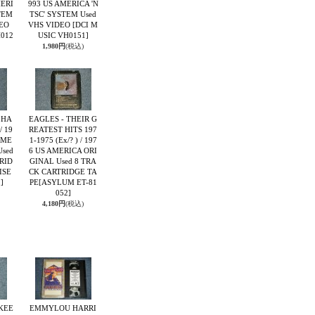
MERI
993 US AMERICA 'N
TEM
TSC' SYSTEM Used
DEO
VHS VIDEO
[DCI M
H012
USIC VH0151]
1,980円
(税込)
 HA
EAGLES - THEIR G
/ 19
REATEST HITS 197
AME
1-1975 (Ex/? ) / 197
Used
6 US AMERICA ORI
RID
GINAL Used 8 TRA
ISE
CK CARTRIDGE TA
]
PE
[ASYLUM ET-81
052]
4,180円
(税込)
 KEE
EMMYLOU HARRI