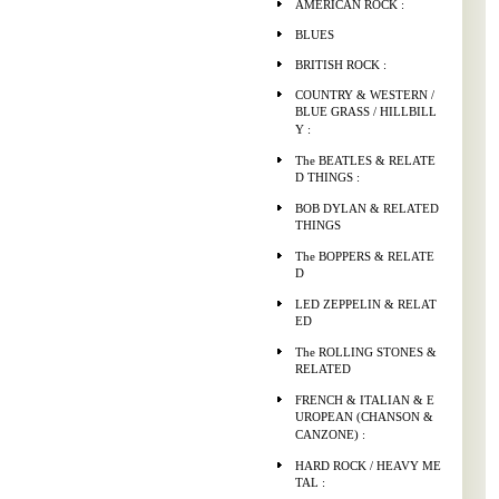
AMERICAN ROCK :
BLUES
BRITISH ROCK :
COUNTRY & WESTERN /
BLUE GRASS / HILLBILL
Y :
The BEATLES & RELATE
D THINGS :
BOB DYLAN & RELATED
THINGS
The BOPPERS & RELATE
D
LED ZEPPELIN & RELAT
ED
The ROLLING STONES &
RELATED
FRENCH & ITALIAN & E
UROPEAN (CHANSON &
CANZONE) :
HARD ROCK / HEAVY ME
TAL :