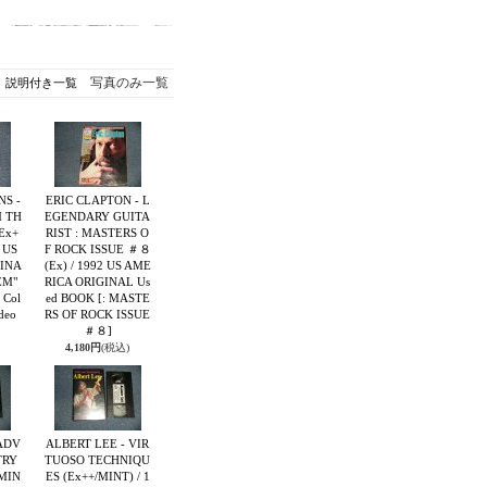
写真のみ一覧
説明付き一覧
S -
ERIC CLAPTON - L
 TH
EGENDARY GUITA
Ex+
RIST : MASTERS O
 US
F ROCK ISSUE ＃８
INA
(Ex) / 1992 US AME
EM"
RICA ORIGINAL Us
 Col
ed BOOK
[: MASTE
deo
RS OF ROCK ISSUE
＃８]
4,180円
(税込)
 ADV
ALBERT LEE - VIR
TRY
TUOSO TECHNIQU
/MIN
ES (Ex++/MINT) / 1