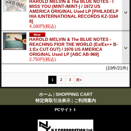
HAROLD MELVIN & The BLUE NOTES - I
MISS YOU (MINT-/MINT-) / 1972 US
AMERICA ORIGINAL Used LP
[PHILADELP
HIA IUNTERNATIONAL RECORDS KZ-3164
8]
4,180円
(税込)
HAROLD MELVIN & The BLUE NOTES -
REACHING FIOR THE WORLD (Ex/Ex++ B-
1:Ex CUT OUT) / 1976 US AMERICA
ORIGINAL Used LP
[ABC AB-969]
2,750円
(税込)
(10件/21件)
1
2
3
次
»
ホーム
|
SHOPPING CART
特定商取引法表示
|
ご利用案内
PCサイト