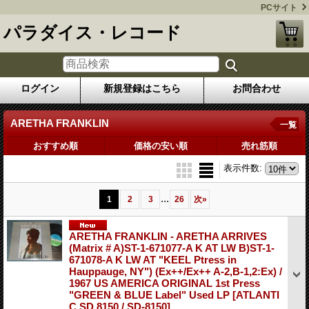
PCサイト
パラダイス・レコード
ログイン
新規登録はこちら
お問合わせ
ARETHA FRANKLIN
一覧
おすすめ順
価格の安い順
売れ筋順
表示件数
:
...
1
2
3
26
次
»
ARETHA FRANKLIN - ARETHA ARRIVES
(Matrix # A)ST-1-671077-A K AT LW B)ST-1-
671078-A K LW AT "KEEL Ptress in
Hauppauge, NY") (Ex++/Ex++ A-2,B-1,2:Ex) /
1967 US AMERICA ORIGINAL 1st Press
"GREEN & BLUE Label" Used LP
[ATLANTI
C SD 8150 / SD-8150]