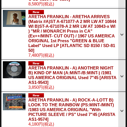
8,580円
(税込)
ARETHA FRANKLIN - ARETHA ARRIVES
(Matrix #A)ST A-671077-A 2 MR LW AT 10844
WI B)ST-A-671078-A 2 MR LW AT 10843-x WI
) "MR / MONARCH Press in CA"
(Ex++/MINT- CUT OUT) / 1967 US AMERICA
ORIGINAL 1st Press "GREEN & BLUE
Label" Used LP
[ATLANTIC SD 8150 / SD-81
50]
7,480円
(税込)
ARETHA FRANKLIN - A) ANOTHER NIGHT
B) KIND OF MAN (A:MINT-/B:MINT-) /1981
US AMERICA ORIGINAL Used 7"45
[ARISTA
AS1-9543]
3,850円
(税込)
ARETHA FRANKLIN - A) ROCK-A-LOTT B)
LOOK TO THE RAINBOW (PS:MINT-/MINT)
/1983 US AMERICA ORIGINAL "With
PICTURE SLEEVE / PS" Used 7"45
[ARISTA
AS1-9574]
4,180円
(税込)