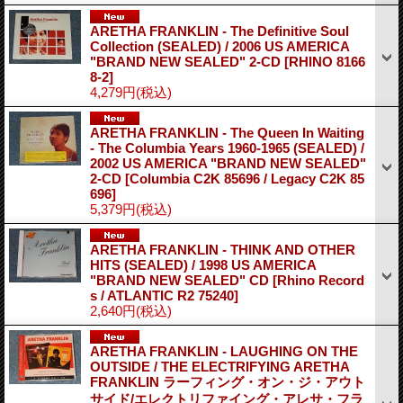
ARETHA FRANKLIN - The Definitive Soul
Collection (SEALED) / 2006 US AMERICA
"BRAND NEW SEALED" 2-CD
[RHINO 8166
8-2]
4,279円
(税込)
ARETHA FRANKLIN - The Queen In Waiting
- The Columbia Years 1960-1965 (SEALED) /
2002 US AMERICA "BRAND NEW SEALED"
2-CD
[Columbia C2K 85696 / Legacy C2K 85
696]
5,379円
(税込)
ARETHA FRANKLIN - THINK AND OTHER
HITS (SEALED) / 1998 US AMERICA
"BRAND NEW SEALED" CD
[Rhino Record
s / ATLANTIC R2 75240]
2,640円
(税込)
ARETHA FRANKLIN - LAUGHING ON THE
OUTSIDE / THE ELECTRIFYING ARETHA
FRANKLIN ラーフィング・オン・ジ・アウト
サイド/エレクトリファイング・アレサ・フラ