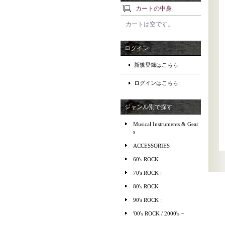
カートの中身
カートは空です。
ログイン
新規登録はこちら
ログインはこちら
ジャンル別で探す
Musical Instruments & Gear
s
ACCESSORIES
60's ROCK :
70's ROCK :
80's ROCK :
90's ROCK :
'00's ROCK / 2000's ~