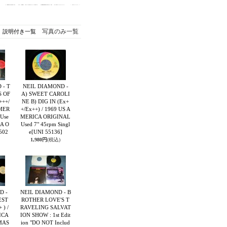
写真のみ一覧
説明付き一覧
 - T
NEIL DIAMOND -
S OF
A) SWEET CAROLI
+++/
NE B) DIG IN (Ex+
AMER
+/Ex++) / 1969 US A
Use
MERICA ORIGINAL
A O
Used 7" 45rpm Singl
502
e
[UNI 55136]
1,980円
(税込)
D -
NEIL DIAMOND - B
EST
ROTHER LOVE'S T
 ) /
RAVELING SALVAT
ICA
ION SHOW : 1st Edit
MAS
ion "DO NOT Includ