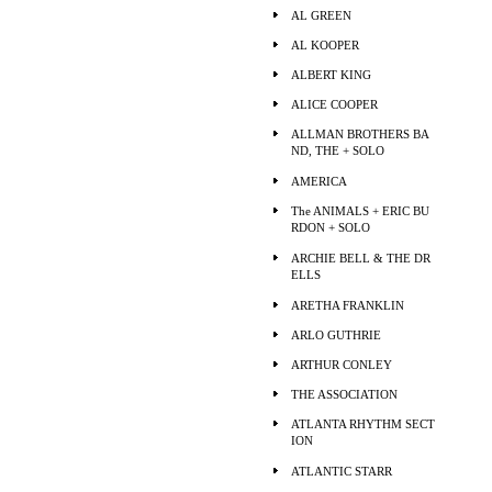
AL GREEN
AL KOOPER
ALBERT KING
ALICE COOPER
ALLMAN BROTHERS BA
ND, THE + SOLO
AMERICA
The ANIMALS + ERIC BU
RDON + SOLO
ARCHIE BELL & THE DR
ELLS
ARETHA FRANKLIN
ARLO GUTHRIE
ARTHUR CONLEY
THE ASSOCIATION
ATLANTA RHYTHM SECT
ION
ATLANTIC STARR