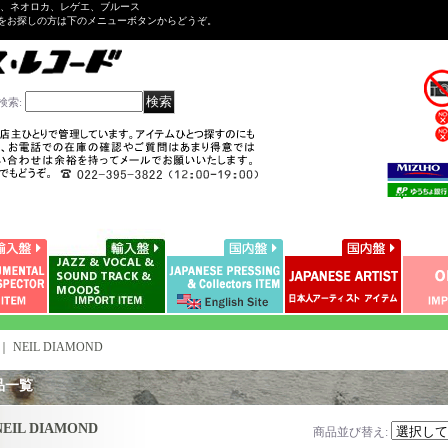
ル、ネオロカ、レゲエ、ブルース
をお探しの方は下のメニューボタンからどうぞ。
検索
:
｜
NEIL DIAMOND
品一覧
NEIL DIAMOND
商品並び替え
: