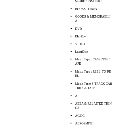
SCORE / INSTRUCT
BOOKS : Others
GOODS & MEMORABILI
A
DVD
Blu-Ray
VIDEO
LaserDisc
Music Tape : CASSETTE T
APE
Music Tape : REEL-TO-RE
EL
Music Tape: 8 TRACK CAR
TRIDGE TAPE
A
ABBA & RELAITED THIN
GS
AC/DC
AEROSMITH