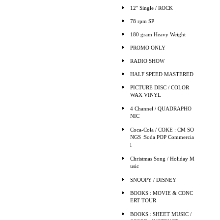
12" Single / ROCK
78 rpm SP
180 gram Heavy Weight
PROMO ONLY
RADIO SHOW
HALF SPEED MASTERED
PICTURE DISC / COLOR
WAX VINYL
4 Channel / QUADRAPHO
NIC
Coca-Cola / COKE : CM SO
NGS :Soda POP Commercia
l
Christmas Song / Holiday M
usic
SNOOPY / DISNEY
BOOKS : MOVIE & CONC
ERT TOUR
BOOKS : SHEET MUSIC /