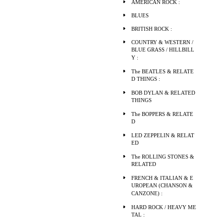
AMERICAN ROCK :
BLUES
BRITISH ROCK :
COUNTRY & WESTERN /
BLUE GRASS / HILLBILL
Y :
The BEATLES & RELATE
D THINGS :
BOB DYLAN & RELATED
THINGS
The BOPPERS & RELATE
D
LED ZEPPELIN & RELAT
ED
The ROLLING STONES &
RELATED
FRENCH & ITALIAN & E
UROPEAN (CHANSON &
CANZONE) :
HARD ROCK / HEAVY ME
TAL :