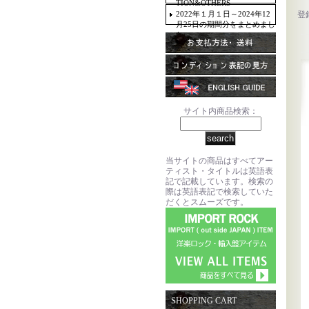
TION&OTHERS
2022年１月１日～2024年12
登
月25日の期間分をまとめまし
た。
サイト内商品検索：
当サイトの商品はすべてアー
ティスト・タイトルは英語表
記で記載しています。検索の
際は英語表記で検索していた
だくとスムーズです。
SHOPPING CART