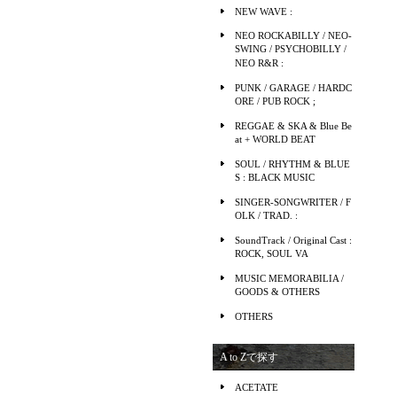
NEW WAVE :
NEO ROCKABILLY / NEO-
SWING / PSYCHOBILLY /
NEO R&R :
PUNK / GARAGE / HARDC
ORE / PUB ROCK ;
REGGAE & SKA & Blue Be
at + WORLD BEAT
SOUL / RHYTHM & BLUE
S : BLACK MUSIC
SINGER-SONGWRITER / F
OLK / TRAD. :
SoundTrack / Original Cast :
ROCK, SOUL VA
MUSIC MEMORABILIA /
GOODS & OTHERS
OTHERS
A to Zで探す
ACETATE