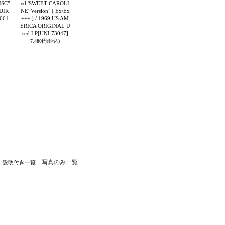
ISC"
ed 'SWEET CAROLI
 DIR
NE' Version" ( Ex/Ex
661
+++ ) / 1969 US AM
ERICA ORIGINAL U
sed LP
[UNI 73047]
7,480円
(税込)
写真のみ一覧
説明付き一覧