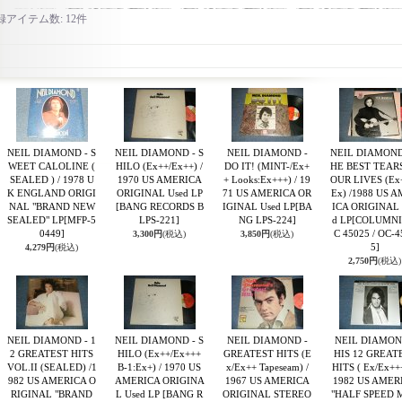
録アイテム数
:
12件
NEIL DIAMOND - S
NEIL DIAMOND - S
NEIL DIAMOND -
NEIL DIAMOND
WEET CALOLINE (
HILO (Ex++/Ex++) /
DO IT! (MINT-/Ex+
HE BEST TEAR
SEALED ) / 1978 U
1970 US AMERICA
+ Looks:Ex+++) / 19
OUR LIVES (Ex
K ENGLAND ORIGI
ORIGINAL Used LP
71 US AMERICA OR
Ex) /1988 US 
NAL "BRAND NEW
[BANG RECORDS B
IGINAL Used LP
[BA
ICA ORIGINAL 
SEALED" LP
[MFP-5
LPS-221]
NG LPS-224]
d LP
[COLUMNI
0449]
C 45025 / OC-4
3,300円
(税込)
3,850円
(税込)
5]
4,279円
(税込)
2,750円
(税込)
NEIL DIAMOND - 1
NEIL DIAMOND - S
NEIL DIAMOND -
NEIL DIAMON
2 GREATEST HITS
HILO (Ex++/Ex+++
GREATEST HITS (E
HIS 12 GREAT
VOL.II (SEALED) /1
B-1:Ex+) / 1970 US
x/Ex++ Tapeseam) /
HITS ( Ex/Ex+++
982 US AMERICA O
AMERICA ORIGINA
1967 US AMERICA
1982 US AMER
RIGINAL "BRAND
L Used LP
[BANG R
ORIGINAL STEREO
"HALF SPEED 