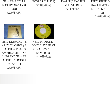
NEW SEALED" LP
ECORDS BLP-221]
Used LP
[BANG BLP
TER" "SUPER D
[COLUMBIA TC-38
S-219 STEREO]
Used LP
[MCA /
5,280円
(税込)
068]
ECT DISK SD-1
3,080円
(税込)
2]
4,279円
(税込)
7,480円
(税込)
NEIL DIAMOND - E
NEIL DIAMOND -
ARLY CLASSICS ( S
DO IT / 1970 US OR
EALED ) / 1978 US
IGINAL 7"SINGLE
AMERICA ORIGINA
[BANG B-580]
L "BRAND NEW SE
4,180円
(税込)
ALED" LP
[FROGKI
NG AAR-1]
6,479円
(税込)