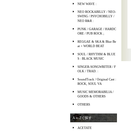
NEW WAVE :
NEO ROCKABILLY / NEO-
SWING / PSYCHOBILLY /
NEO R&R :
PUNK / GARAGE / HARDC
ORE / PUB ROCK ;
REGGAE & SKA & Blue Be
at + WORLD BEAT
SOUL / RHYTHM & BLUE
S : BLACK MUSIC
SINGER-SONGWRITER / F
OLK / TRAD. :
SoundTrack / Original Cast :
ROCK, SOUL VA
MUSIC MEMORABILIA /
GOODS & OTHERS
OTHERS
A to Zで探す
ACETATE