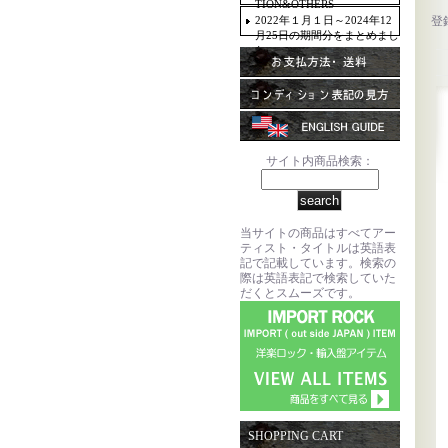
TION&OTHERS
2022年１月１日～2024年12
登
月25日の期間分をまとめまし
た。
サイト内商品検索：
当サイトの商品はすべてアー
ティスト・タイトルは英語表
記で記載しています。検索の
際は英語表記で検索していた
だくとスムーズです。
SHOPPING CART