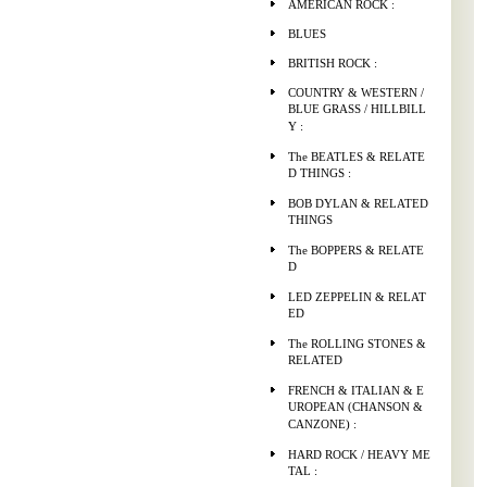
AMERICAN ROCK :
BLUES
BRITISH ROCK :
COUNTRY & WESTERN /
BLUE GRASS / HILLBILL
Y :
The BEATLES & RELATE
D THINGS :
BOB DYLAN & RELATED
THINGS
The BOPPERS & RELATE
D
LED ZEPPELIN & RELAT
ED
The ROLLING STONES &
RELATED
FRENCH & ITALIAN & E
UROPEAN (CHANSON &
CANZONE) :
HARD ROCK / HEAVY ME
TAL :