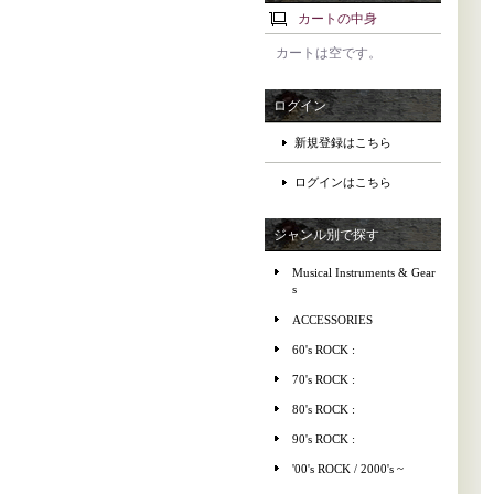
カートの中身
カートは空です。
ログイン
新規登録はこちら
ログインはこちら
ジャンル別で探す
Musical Instruments & Gear
s
ACCESSORIES
60's ROCK :
70's ROCK :
80's ROCK :
90's ROCK :
'00's ROCK / 2000's ~