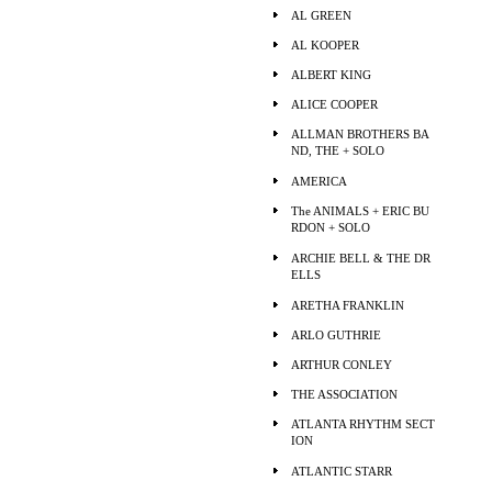
AL GREEN
AL KOOPER
ALBERT KING
ALICE COOPER
ALLMAN BROTHERS BA
ND, THE + SOLO
AMERICA
The ANIMALS + ERIC BU
RDON + SOLO
ARCHIE BELL & THE DR
ELLS
ARETHA FRANKLIN
ARLO GUTHRIE
ARTHUR CONLEY
THE ASSOCIATION
ATLANTA RHYTHM SECT
ION
ATLANTIC STARR