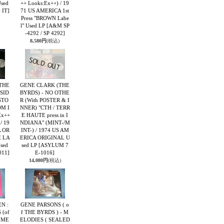
sed
++ Looks:Ex++) / 19
 IT]
71 US AMERICA 1st
Press "BROWN Labe
l" Used LP
[A&M SP
-4292 / SP 4292]
8,580円
(税込)
THE
GENE CLARK (THE
SID
BYRDS) - NO OTHE
STO
R (With POSTER & I
OM I
NNER) "CTH / TERR
Ex++
E HAUTE press in I
/ 19
NDIANA" (MINT-/M
A OR
INT-) / 1974 US AM
E LA
ERICA ORIGINAL U
sed
sed LP
[ASYLUM 7
011]
E-1016]
14,080円
(税込)
N :
GENE PARSONS ( o
 (of
f THE BYRDS ) - M
 ME
ELODIES ( SEALED