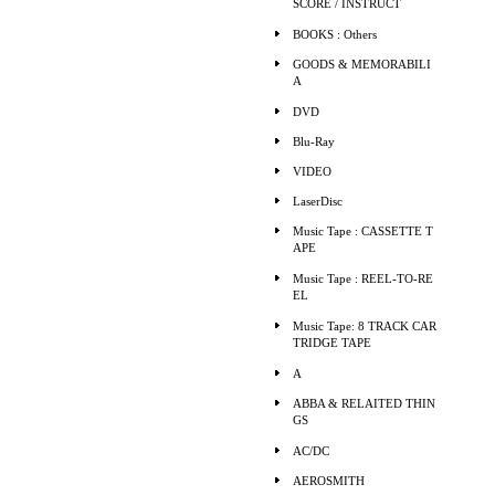
SCORE / INSTRUCT
BOOKS : Others
GOODS & MEMORABILI
A
DVD
Blu-Ray
VIDEO
LaserDisc
Music Tape : CASSETTE T
APE
Music Tape : REEL-TO-RE
EL
Music Tape: 8 TRACK CAR
TRIDGE TAPE
A
ABBA & RELAITED THIN
GS
AC/DC
AEROSMITH