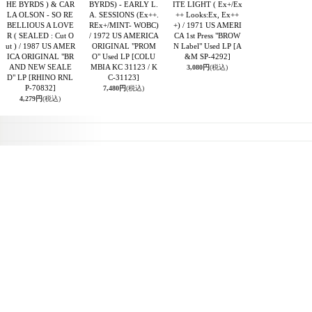
HE BYRDS ) & CAR
BYRDS) - EARLY L.
ITE LIGHT ( Ex+/Ex
LA OLSON - SO RE
A. SESSIONS (Ex++.
++ Looks:Ex, Ex++
BELLIOUS A LOVE
REx+/MINT- WOBC)
+) / 1971 US AMERI
R ( SEALED : Cut O
/ 1972 US AMERICA
CA 1st Press "BROW
ut ) / 1987 US AMER
ORIGINAL "PROM
N Label" Used LP
[A
ICA ORIGINAL "BR
O" Used LP
[COLU
&M SP-4292]
AND NEW SEALE
MBIA KC 31123 / K
3,080円
(税込)
D" LP
[RHINO RNL
C-31123]
P-70832]
7,480円
(税込)
4,279円
(税込)