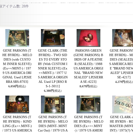
録アイテム数
:
28件
GENE PARSONS (T
GENE CLARK (THE
PARSONS GREEN
GENE PARSONS
HE BYRDS) - MELO
BYRDS) - TWO SID
(GENE PARSONS) B
HE BYRDS) - 
DIES (with CUSTO
ES TO EVERY STO
IRDS OF A FEATHE
DIES (SEALED)
M INNER SLEEVE)
RY (With CUSTOM I
R (SEALED) / 1988
S AMERICA RE
(Ex++/MINT-) / 197
NNER SLEEVE) (Ex
US AMERICA ORIGI
E "BRAND NEW
9 US AMERICA ORI
++/MINT-) / 1977 U
NAL "BRAND NEW
ALED" LP
[SIE
GINAL Used LP
[SIE
S AMERICA ORIGIN
SEALED" LP
[SIERR
SE-4217]
RRA SRS-8703]
AL Used LP
[RSO R
A SE-4223]
4,279円
(税込)
S-1-3011]
6,050円
(税込)
8,679円
(税込)
6,380円
(税込)
GENE PARSONS (T
GENE PARSONS (T
GENE PARSONS (T
GENE CLARK o
HE BYRDS) - KIND
HE BYRDS) - MELO
HE BYRDS) - MELO
HE BYRDS - R
LING (Ex++.MINT-)
DIES (MINT-.MINT
DIES (Ex+++.MINT
MASTER (MINT
/ 1973 US AMERICA
Cut Out) / 1979 US A
-) / 1979 US AMERI
INT) / 1975(?) V