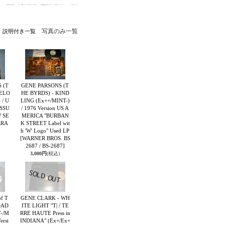
写真のみ一覧
説明付き一覧
 (T
GENE PARSONS (T
MELO
HE BYRDS) - KIND
 / U
LING (Ex++/MINT-)
ISSU
/ 1976 Version US A
 SE
MERICA "BURBAN
RRA
K STREET Label wit
h 'W' Logo" Used LP
[WARNER BROS. BS
2687 / BS-2687]
3,080円
(税込)
f T
GENE CLARK - WH
OAD
ITE LIGHT "T| / TE
-/M
RRE HAUTE Press in
ersi
INDIANA" (Ex+/Ex+