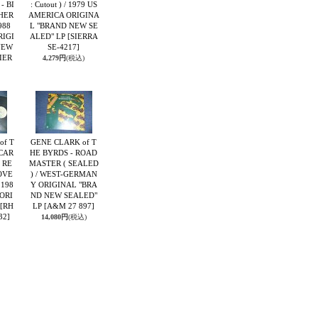
- BI
: Cutout ) / 1979 US
THER
AMERICA ORIGINA
988
L "BRAND NEW SE
RIGI
ALED" LP
[SIERRA
NEW
SE-4217]
IER
4,279円
(税込)
]
of T
GENE CLARK of T
 CAR
HE BYRDS - ROAD
 RE
MASTER ( SEALED
OVE
) / WEST-GERMAN
 198
Y ORIGINAL "BRA
ORI
ND NEW SEALED"
[RH
LP
[A&M 27 897]
32]
14,080円
(税込)