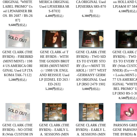
ORIGINAL "WHITE
MERICA ORIGINAL
CA ORIGINAL Used
on HOLLAND U
LABEL PROMO" Us
Used LP
[SIERRA SR
LP
[SIERRA SRS-870
LP
[A&M 87 584
ed LP
[WARNER BR
S-8703]
3]
4,180円
(税込)
OS. BS 2687 / BS-26
4,400円
(税込)
6,380円
(税込)
87]
9,680円
(税込)
GENE CLARK (THE
GENE CLARK of T
GENE CLARK (THE
GENE CLARK (
BYRDS) - FIREBIRD
HE BYRDS - WITH
BYRDS) - TWO SID
BYRDS) - TWO 
(MINT/MINT) / 198
THE GOSDIN BROT
ES TO EVERY STO
ES TO EVERY 
4 US AMERICA ORI
HERS (MINT/MINT
RY (Ex++/MINT TE
RY (With CUST
GINAL Used LP
[TA
-) / 1988 UK ENGL
AROL) / 1977 WEST
NNER) (Ex+++/
KOMA TAK-7112]
AND REISSUE Used
-GERMANY GERM
+ Looks:MINT-) 
LP
[EDSEL ED 263 /
AN ORIGINAL Used
77 US AMERIC
5,280円
(税込)
ED-263]
LP
[RSO 2479 190]
IGINAL "WHIT
BEL PROMO" U
5,280円
(税込)
3,080円
(税込)
LP
[RSO RS-1-3
8,580円
(税込)
GENE CLARK (THE
GENE CLARK (THE
GENE CLARK (THE
PARSONS GREE
BYRDS) - NO OTHE
BYRDS) - EARLY L.
BYRDS) - EARLY L.
GENE PARSONS
R (With CUSTOM IN
A. SESSIONS (MIN
A. SESSIONS (MIN
THE BYRDS) &