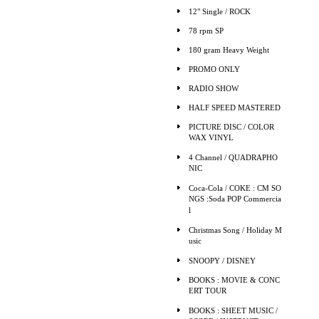
12" Single / ROCK
78 rpm SP
180 gram Heavy Weight
PROMO ONLY
RADIO SHOW
HALF SPEED MASTERED
PICTURE DISC / COLOR
WAX VINYL
4 Channel / QUADRAPHO
NIC
Coca-Cola / COKE : CM SO
NGS :Soda POP Commercia
l
Christmas Song / Holiday M
usic
SNOOPY / DISNEY
BOOKS : MOVIE & CONC
ERT TOUR
BOOKS : SHEET MUSIC /