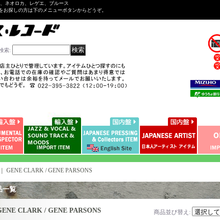
ル、ネオロカ、レゲエ、ブルース
をお探しの方は下のメニューボタンからどうぞ。
検索
:
｜
GENE CLARK / GENE PARSONS
品一覧
GENE CLARK / GENE PARSONS
商品並び替え
: