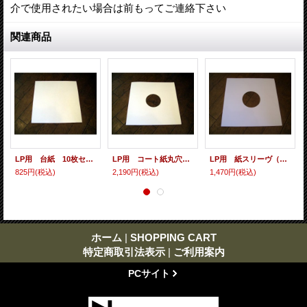
介で使用されたい場合は前もってご連絡下さい
関連商品
LP用 台紙 10枚セット
LP用 コート紙丸穴ジャケ 10枚セット
LP用 紙スリーヴ（レギュラー 四角の角） 10枚セット
825円
(税込)
2,190円
(税込)
1,470円
(税込)
ホーム
|
SHOPPING CART
特定商取引法表示
|
ご利用案内
PCサイト