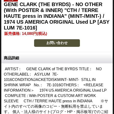
GENE CLARK (THE BYRDS) - NO OTHER
(With POSTER & INNER) "CTH / TERRE
HAUTE press in INDIANA" (MINT-/MINT-) /
1974 US AMERICA ORIGINAL Used LP
[ASY
LUM 7E-1016]
販売価格
:
14,080円
(税込)
商品詳細
ARTIST : GENE CLARK of THE BYRDS TITLE : NO
OTHERLABEL : ASYLUM 7E-
1016CONDITIONJACKETDISKMINT- MINT- STILL IN
SHRINK WRAP No. : 7E-1016OTHERS : <RELEASE
INFORMATION＞ 1974 US AMERICA ORIGINAL Used LP
COMPLETE : With POSTER & CUSTOM ART WORK
SLEEVE CTH / TERRE HAUTE press in INDIANA ※サ
イト内のすべての画像のコピー・無断転用を禁止していま
す。 個人・法人様のサイト(ブログ・HP・掲示板等)でのご紹