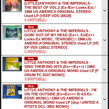
(LITTLE)ANTHONY & THE IMPERIALS -
THE BEST OF VOL.2 (Ex-/Ex+ Looks:Ex) /
1968 US AMERICA ORIGINAL STEREO
Used LP
[VEEP VDS 16519]
4,180円
(税込)
LITTLE ANTHONY & THE IMPERIALS -
GOIN' OUT OF MY HEAD (Ex++, Ex/Ex++
Looks:Ex WOBC, TEAROBC) / 1966 US
AMERICA ORIGINAL STEREO Used LP
[VE
EP VDS 116511 STEREO]
3,300円
(税込)
LITTLE ANTHONY & THE IMPERIALS -
SING THEIR BIG HITS (Ex++/Ex++) / 1964
US AMERICA ORIGINAL MONO Used LP
[F
ORUM FC-9107 MONO]
3,850円
(税込)
LITTLE ANTHONY & THE IMPERIALS - I'M
ON THE OUTSIDE (Ex+/Ex+++ B-4,5:Ex-
EDSP, WOBC) / 1964 US AMERICA
ORIGINAL MONO Used LP
[dcp / UNITED A
RTISTS DCL-3801 MONO]