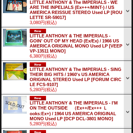
LITTLE ANTHONY & The IMPERIALS - WE
ARE THE INPELIALS (Ex+++/MINT-) / US
AMERICA REISSUE STEREO Used LP
[ROU
LETTE SR-59017]
3,080円
(税込)
LITTLE ANTHONY & THE IMPERIALS -
GOIN' OUT OF MY HEAD (Ex/Ex) / 1966 US
AMERICA ORIGINAL MONO Used LP
[VEEP
VP-13511 MONO]
6,380円
(税込)
LITTLE ANTHONY & The IMPERIALS - SING
THEIR BIG HITS / 1960's US AMERICA
ORIGINAL STEREO Used LP
[FORUM CIRC
LE FCS-9107]
5,280円
(税込)
LITTLE ANTHONY & THE IMPERIALS - I'M
ON THE OUTSIDE （Ex++/Ex+++ Ｌ
ooks:Ex+) / 1964 US AMERICA ORIGINAL
MONO Used LP
[DCP DCL-3801 MONO]
5,280円
(税込)