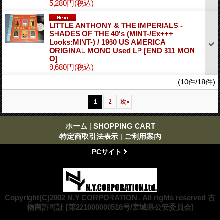
5,280円
(税込)
LITTLE ANTHONY & THE IMPERIALS -
SHADES OF THE 40's (MINT-/Ex+++
Looks:MINT-) / 1960 US AMERICA
ORIGINAL MONO Used LP
[END 311 MON
O]
9,680円
(税込)
(10件/18件)
1
2
次
»
ホーム
|
SHOPPING CART
特定商取引法表示
|
ご利用案内
PCサイト
Copyright(C)2002 N.Y CORPORATION . All rights reserved 古
物商許可証 [第221000000516号/宮城県公安委員会]