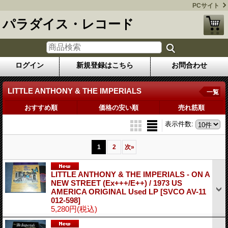
PCサイト
パラダイス・レコード
ログイン
新規登録はこちら
お問合わせ
LITTLE ANTHONY & THE IMPERIALS
一覧
おすすめ順
価格の安い順
売れ筋順
表示件数
:
1
2
次
»
LITTLE ANTHONY & THE IMPERIALS - ON A
NEW STREET (Ex+++/E++) / 1973 US
AMERICA ORIGINAL Used LP
[SVCO AV-11
012-598]
5,280円
(税込)