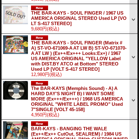
THE BAR-KAYS - SOUL FINGER / 1967 US
AMERICA ORIGINAL STEREO Used LP
[VO
LT S-417 STEREO]
9,680円
(税込)
THE BAR-KAYS - SOUL FINGER (Matrix #
A) ST-VO-671069-A AT LW B) ST-VO-671070-
A AT LW ) (Ex++/Ex+++ Looks:Ex+) / 1967
US AMERICA ORIGINAL "YELLOW Label
with DIST.BY ATCO at Bottom" STEREO
Used LP
[VOLT S-417 STEREO]
12,980円
(税込)
The BAR-KAYS (Memphis Sound) - A) A
HARD DAY'S NIGHT B) I WANT SOME
MORE (Ex+++/Ex+++) / 1968 US AMERICA
ORIGINAL "WHITE LABEL PROMO" Used
7"SINGLE
[VOLT 45-158]
4,950円
(税込)
BAR-KAYS - BANGING THE WALE
(Ex++/Ex++ CutOut, SEALREM) / 1984 US