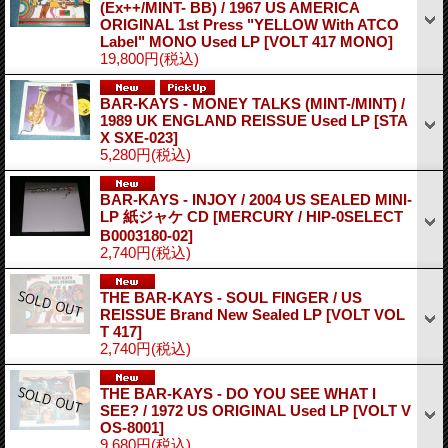
(Ex++/MINT- BB) / 1967 US AMERICA
ORIGINAL 1st Press "YELLOW With ATCO
Label" MONO Used LP
[VOLT 417 MONO]
19,800円
(税込)
BAR-KAYS - MONEY TALKS (MINT-/MINT) /
1989 UK ENGLAND REISSUE Used LP
[STA
X SXE-023]
5,280円
(税込)
BAR-KAYS - INJOY / 2004 US SEALED MINI-
LP 紙ジャケ CD
[MERCURY / HIP-0SELECT
B0003180-02]
2,740円
(税込)
THE BAR-KAYS - SOUL FINGER / US
REISSUE Brand New Sealed LP
[VOLT VOL
T 417]
2,740円
(税込)
THE BAR-KAYS - DO YOU SEE WHAT I
SEE? / 1972 US ORIGINAL Used LP
[VOLT V
OS-8001]
9,680円
(税込)