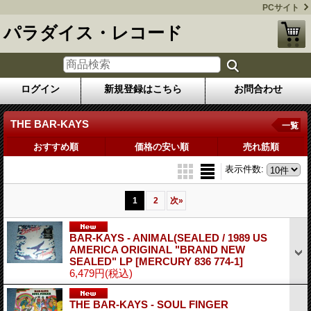
PCサイト
パラダイス・レコード
ログイン
新規登録はこちら
お問合わせ
THE BAR-KAYS
一覧
おすすめ順
価格の安い順
売れ筋順
表示件数
:
1
2
次
»
BAR-KAYS - ANIMAL(SEALED / 1989 US
AMERICA ORIGINAL "BRAND NEW
SEALED" LP
[MERCURY 836 774-1]
6,479円
(税込)
THE BAR-KAYS - SOUL FINGER