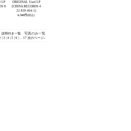
 LP
ORIGINAL Used LP
DS 8
[CHINA RECORDS 4
22 839 404-1]
6,380円
(税込)
写真のみ一覧
説明付き一覧
|
|
|
|
|
...
2
3
4
5
6
17
次のページ
»