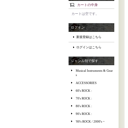
カートの中身
カートは空です。
ログイン
新規登録はこちら
ログインはこちら
ジャンル別で探す
Musical Instruments & Gear
s
ACCESSORIES
60's ROCK :
70's ROCK :
80's ROCK :
90's ROCK :
'00's ROCK / 2000's ~