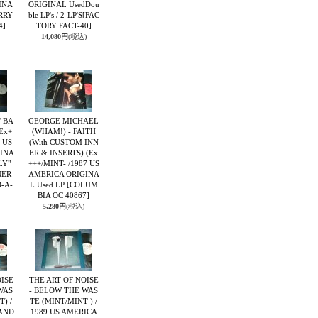
INA
ORIGINAL UsedDou
RRY
ble LP's / 2-LP'S
[FAC
4]
TORY FACT-40]
14,080円
(税込)
' BA
GEORGE MICHAEL
Ex+
(WHAM!) - FAITH
1 US
(With CUSTOM INN
INA
ER & INSERTS) (Ex
LY"
+++/MINT- /1987 US
NER
AMERICA ORIGINA
-A-
L Used LP
[COLUM
BIA OC 40867]
5,280円
(税込)
OISE
THE ART OF NOISE
WAS
- BELOW THE WAS
T) /
TE (MINT/MINT-) /
AND
1989 US AMERICA