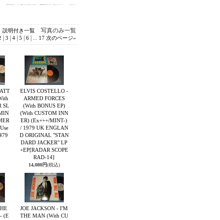
写真のみ一覧
説明付き一覧
|
|
|
|
|
...
2
3
4
5
6
17
次のページ
»
GATT
ELVIS COSTELLO -
ith
ARMED FORCES
 SL
(With BONUS EP)
MIN
(With CUSTOM INN
AMER
ER) (Ex+++/MINT-)
Use
/ 1979 UK ENGLAN
479
D ORIGINAL "STAN
DARD JACKER" LP
+EP
[RADAR SCOPE
RAD-14]
14,080円
(税込)
THE
JOE JACKSON - I'M
- (E
THE MAN (With CU