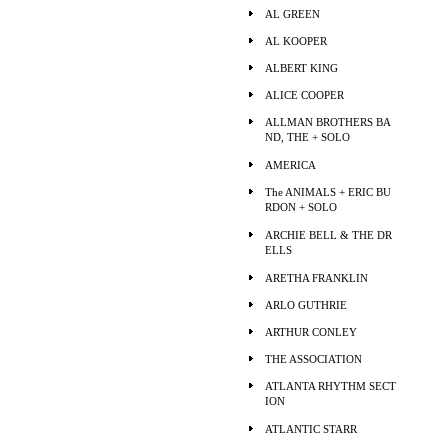
AL GREEN
AL KOOPER
ALBERT KING
ALICE COOPER
ALLMAN BROTHERS BA
ND, THE + SOLO
AMERICA
The ANIMALS + ERIC BU
RDON + SOLO
ARCHIE BELL & THE DR
ELLS
ARETHA FRANKLIN
ARLO GUTHRIE
ARTHUR CONLEY
THE ASSOCIATION
ATLANTA RHYTHM SECT
ION
ATLANTIC STARR