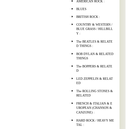
AMERICAN ROCK :
BLUES
BRITISH ROCK :
COUNTRY & WESTERN /
BLUE GRASS / HILLBILL
Y :
The BEATLES & RELATE
D THINGS :
BOB DYLAN & RELATED
THINGS
The BOPPERS & RELATE
D
LED ZEPPELIN & RELAT
ED
The ROLLING STONES &
RELATED
FRENCH & ITALIAN & E
UROPEAN (CHANSON &
CANZONE) :
HARD ROCK / HEAVY ME
TAL :