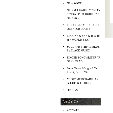
NEW WAVE :
NEO ROCKABILLY / NEO-
SWING / PSYCHOBILLY /
NEO R&R :
PUNK / GARAGE / HARDC
ORE / PUB ROCK ;
REGGAE & SKA & Blue Be
at + WORLD BEAT
SOUL / RHYTHM & BLUE
S : BLACK MUSIC
SINGER-SONGWRITER / F
OLK / TRAD. :
SoundTrack / Original Cast :
ROCK, SOUL VA
MUSIC MEMORABILIA /
GOODS & OTHERS
OTHERS
A to Zで探す
ACETATE