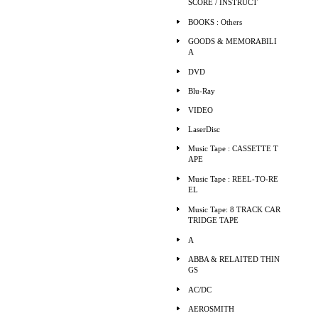
SCORE / INSTRUCT
BOOKS : Others
GOODS & MEMORABILI
A
DVD
Blu-Ray
VIDEO
LaserDisc
Music Tape : CASSETTE T
APE
Music Tape : REEL-TO-RE
EL
Music Tape: 8 TRACK CAR
TRIDGE TAPE
A
ABBA & RELAITED THIN
GS
AC/DC
AEROSMITH