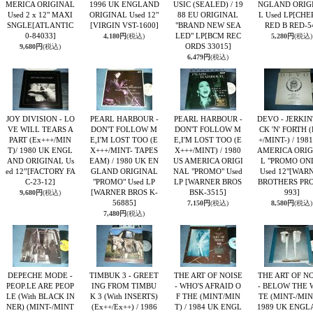
MERICA ORIGINAL
1996 UK ENGLAND
USIC (SEALED) / 19
NGLAND ORIG
Used 2 x 12" MAXI
ORIGINAL Used 12"
88 EU ORIGINAL
L Used LP
[CHE
SNGLE
[ATLANTIC
[VIRGIN VST-1600]
"BRAND NEW SEA
RED B RED-5
0-84033]
LED" LP
[BCM REC
4,180円
(税込)
5,280円
(税込)
ORDS 33015]
9,680円
(税込)
6,479円
(税込)
JOY DIVISION - LO
PEARL HARBOUR -
PEARL HARBOUR -
DEVO - JERKIN
VE WILL TEARS A
DON'T FOLLOW M
DON'T FOLLOW M
CK 'N' FORTH (
PART (Ex+++/MIN
E,I'M LOST TOO (E
E,I'M LOST TOO (E
+/MINT-) / 198
T)/ 1980 UK ENGL
X+++/MINT- TAPES
X+++/MINT) / 1980
AMERICA ORIG
AND ORIGINAL Us
EAM) / 1980 UK EN
US AMERICA ORIGI
L "PROMO ON
ed 12”
[FACTORY FA
GLAND ORIGINAL
NAL "PROMO" Used
Used 12"
[WAR
C-23-12]
"PROMO" Used LP
LP
[WARNER BROS
BROTHERS PRO
[WARNER BROS K-
BSK-3515]
993]
9,680円
(税込)
56885]
7,150円
(税込)
8,580円
(税込)
7,480円
(税込)
DEPECHE MODE -
TIMBUK 3 - GREET
THE ART OF NOISE
THE ART OF N
PEOP.LE ARE PEOP
ING FROM TIMBU
- WHO'S AFRAID O
- BELOW THE 
LE (With BLACK IN
K 3 (With INSERTS)
F THE (MINT/MIN
TE (MINT-/MIN
NER) (MINT-/MINT
(Ex++/Ex++) / 1986
T) / 1984 UK ENGL
1989 UK ENGL