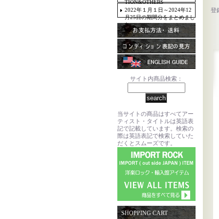
TION&OTHERS
2022年１月１日～2024年12
登
月25日の期間分をまとめまし
た。
サイト内商品検索：
当サイトの商品はすべてアー
ティスト・タイトルは英語表
記で記載しています。検索の
際は英語表記で検索していた
だくとスムーズです。
SHOPPING CART