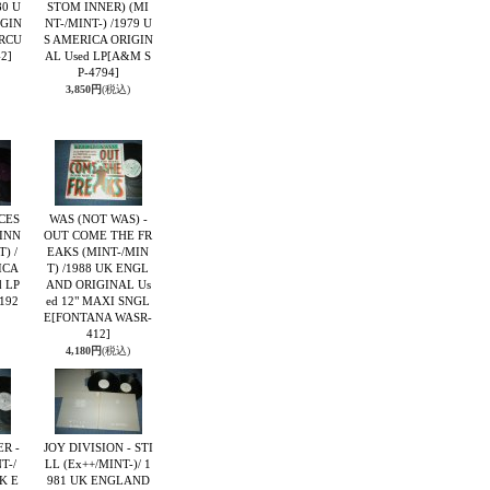
80 U
STOM INNER) (MI
IGIN
NT-/MINT-) /1979 U
RCU
S AMERICA ORIGIN
2]
AL Used LP
[A&M S
P-4794]
3,850円
(税込)
ACES
WAS (NOT WAS) -
 INN
OUT COME THE FR
) /
EAKS (MINT-/MIN
ICA
T) /1988 UK ENGL
 LP
AND ORIGINAL Us
192
ed 12" MAXI SNGL
E
[FONTANA WASR-
412]
4,180円
(税込)
R -
JOY DIVISION - STI
T-/
LL (Ex++/MINT-)/ 1
UK E
981 UK ENGLAND