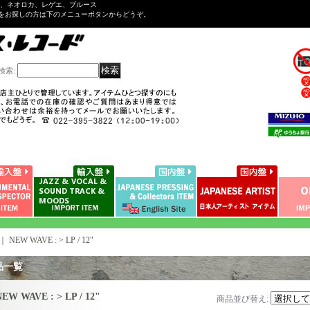
ル、ネオロカ、レゲエ、ブルース
をお探しの方は下のメニューボタンからどうぞ。
検索
:
｜
NEW WAVE : > LP / 12"
品一覧
EW WAVE : > LP / 12"
商品並び替え
: