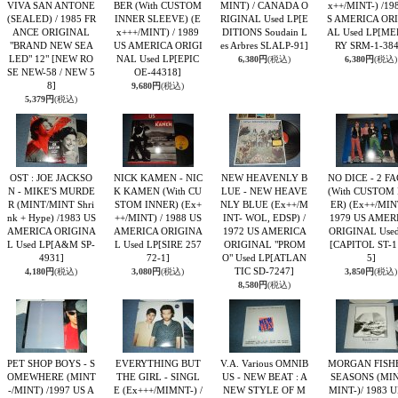
VIVA SAN ANTONE
BER (With CUSTOM
MINT) / CANADA O
x++/MINT-) /19
(SEALED) / 1985 FR
INNER SLEEVE) (E
RIGINAL Used LP
[E
S AMERICA OR
ANCE ORIGINAL
x+++/MINT) / 1989
DITIONS Soudain L
AL Used LP
[ME
"BRAND NEW SEA
US AMERICA ORIGI
es Arbres SLALP-91]
RY SRM-1-384
LED" 12"
[NEW RO
NAL Used LP
[EPIC
6,380円
(税込)
6,380円
(税込)
SE NEW-58 / NEW 5
OE-44318]
8]
9,680円
(税込)
5,379円
(税込)
OST : JOE JACKSO
NICK KAMEN - NIC
NEW HEAVENLY B
NO DICE - 2 F
N - MIKE'S MURDE
K KAMEN (With CU
LUE - NEW HEAVE
(With CUSTOM
R (MINT/MINT Shri
STOM INNER) (Ex+
NLY BLUE (Ex++/M
ER) (Ex++/MINT
nk + Hype) /1983 US
++/MINT) / 1988 US
INT- WOL, EDSP) /
1979 US AMER
AMERICA ORIGINA
AMERICA ORIGINA
1972 US AMERICA
ORIGINAL Used
L Used LP
[A&M SP-
L Used LP
[SIRE 257
ORIGINAL "PROM
[CAPITOL ST-1
4931]
72-1]
O" Used LP
[ATLAN
5]
TIC SD-7247]
4,180円
(税込)
3,080円
(税込)
3,850円
(税込)
8,580円
(税込)
PET SHOP BOYS - S
EVERYTHING BUT
V.A. Various OMNIB
MORGAN FISHE
OMEWHERE (MINT
THE GIRL - SINGL
US - NEW BEAT : A
SEASONS (MIN
-/MINT) /1997 US A
E (Ex+++/MIMNT-) /
NEW STYLE OF M
MINT-)/ 1983 