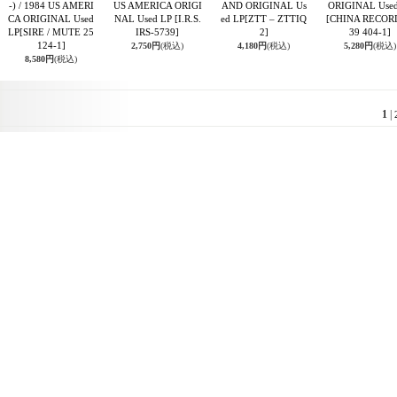
-) / 1984 US AMERI
US AMERICA ORIGI
AND ORIGINAL Us
ORIGINAL Used
CA ORIGINAL Used
NAL Used LP
[I.R.S.
ed LP
[ZTT – ZTTIQ
[CHINA RECOR
LP
[SIRE / MUTE 25
IRS-5739]
2]
39 404-1]
124-1]
2,750円
(税込)
4,180円
(税込)
5,280円
(税込)
8,580円
(税込)
1
|