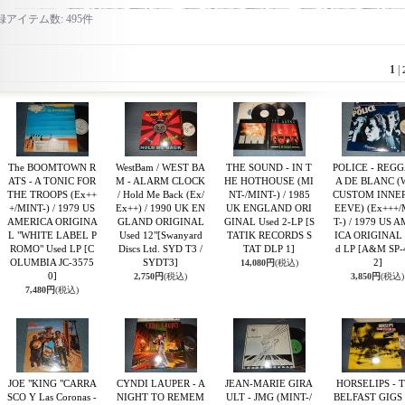
録アイテム数
:
495件
1
|
The BOOMTOWN R
WestBam / WEST BA
THE SOUND - IN T
POLICE - REG
ATS - A TONIC FOR
M - ALARM CLOCK
HE HOTHOUSE (MI
A DE BLANC (W
THE TROOPS (Ex++
/ Hold Me Back (Ex/
NT-/MINT-) / 1985
CUSTOM INNER
+/MINT-) / 1979 US
Ex++) / 1990 UK EN
UK ENGLAND ORI
EEVE) (Ex+++/
AMERICA ORIGINA
GLAND ORIGINAL
GINAL Used 2-LP
[S
T-) / 1979 US 
L "WHITE LABEL P
Used 12"
[Swanyard
TATIK RECORDS S
ICA ORIGINAL 
ROMO" Used LP
[C
Discs Ltd. SYD T3 /
TAT DLP 1]
d LP
[A&M SP-
OLUMBIA JC-3575
SYDT3]
2]
14,080円
(税込)
0]
2,750円
(税込)
3,850円
(税込)
7,480円
(税込)
JOE "KING "CARRA
CYNDI LAUPER - A
JEAN-MARIE GIRA
HORSELIPS - 
SCO Y Las Coronas -
NIGHT TO REMEM
ULT - JMG (MINT-/
BELFAST GIGS 