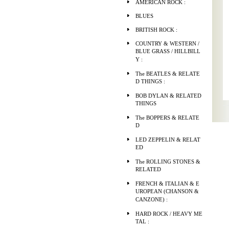
AMERICAN ROCK :
BLUES
BRITISH ROCK :
COUNTRY & WESTERN /
BLUE GRASS / HILLBILL
Y :
The BEATLES & RELATE
D THINGS :
BOB DYLAN & RELATED
THINGS
The BOPPERS & RELATE
D
LED ZEPPELIN & RELAT
ED
The ROLLING STONES &
RELATED
FRENCH & ITALIAN & E
UROPEAN (CHANSON &
CANZONE) :
HARD ROCK / HEAVY ME
TAL :