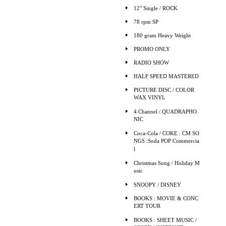
12" Single / ROCK
78 rpm SP
180 gram Heavy Weight
PROMO ONLY
RADIO SHOW
HALF SPEED MASTERED
PICTURE DISC / COLOR
WAX VINYL
4 Channel / QUADRAPHO
NIC
Coca-Cola / COKE : CM SO
NGS :Soda POP Commercia
l
Christmas Song / Holiday M
usic
SNOOPY / DISNEY
BOOKS : MOVIE & CONC
ERT TOUR
BOOKS : SHEET MUSIC /