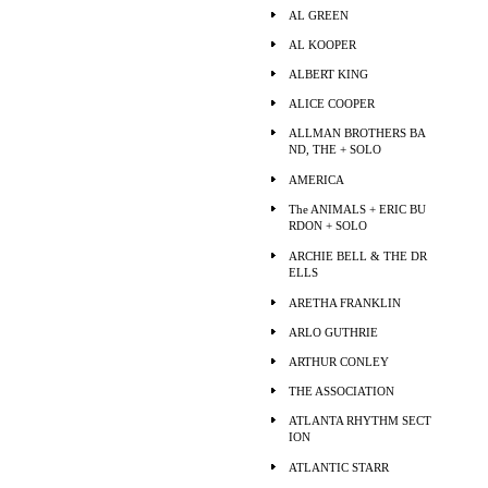
AL GREEN
AL KOOPER
ALBERT KING
ALICE COOPER
ALLMAN BROTHERS BA
ND, THE + SOLO
AMERICA
The ANIMALS + ERIC BU
RDON + SOLO
ARCHIE BELL & THE DR
ELLS
ARETHA FRANKLIN
ARLO GUTHRIE
ARTHUR CONLEY
THE ASSOCIATION
ATLANTA RHYTHM SECT
ION
ATLANTIC STARR