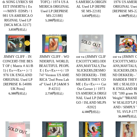
th SONG LYRICS SH
TOFC) / 1974 US A
S AMERICA ORIGIN
1976 US AMER
EET INSERTS) ( Ex
MERICA ORIGINAL
AL Used LP
[REPRI
ORIGINAL Used
++/MINT- EDSP) / 1
Used LP
[REPRISE
SE MS-2218]
[REPRISE MS-2
981 US AMERICA O
MS-22188]
3,850円
(税込)
4,180円
(税込)
RIGINAL Used LP
5,280円
(税込)
[MCA MCA-5217]
3,850円
(税込)
JIMMY CLIFF - IN
JIMMY CLIFF - WO
ost va (JIMMY CLIF
ost va (JIMMY 
CONCERT-THE BES
NDERFUL WORLD,
F,SCOTTY,MELODI
F,SCOTTY,MEL
T OF ( Matrix # A1/B
BEAUTIFUL PEOPL
ANS,MAYTALS,The
ANS,MAYTALS,
1) ( Ex++/Ex++ ) / 1
E ( Ex+/Ex+++) / 19
SLICKERS,DESMO
SLICKERS,DE
976 UK ENGLAND
74? Version US AME
ND DEKKER) - THE
ND DEKKER) -
ORIGINAL Used LP
RICA "2nd Press Lab
HARDER THEY CO
HARDER THEY
[REPRISE K-54086
el" Used LP
[A&M S
ME ( Ex+/Ex+++ Cut
ME ( SEALED ) 
UK Press]
P-4251]
Out Corner ) / 1973
K ENGLAND RE
US AMERICA ORIGI
UE "180 gram H
6,380円
(税込)
2,750円
(税込)
NAL Used LP
[MAN
Weight" "BRAN
GO / ISLAND MLPS
W SEALED"LP
-9202]
AND / SIMPLY 
YL SVLP-177
4,180円
(税込)
30,800円
(税込