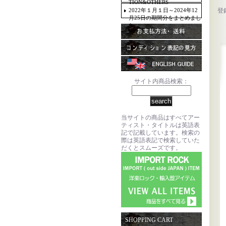
TION&OTHERS
2022年１月１日～2024年12
登
月25日の期間分をまとめまし
た。
サイト内商品検索：
当サイトの商品はすべてアー
ティスト・タイトルは英語表
記で記載しています。検索の
際は英語表記で検索していた
だくとスムーズです。
SHOPPING CART