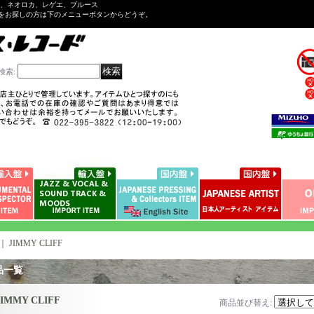
ル、ネオロカ、レゲエ、ブルース
をお探しの方は下のメニューボタンからどうぞ。
検索
:
｜
JIMMY CLIFF
品一覧
JIMMY CLIFF
商品並び替え
: