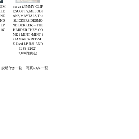
 JIM
ost va (JIMMY CLIF
ALE
F,SCOTTY,MELODI
AND
ANS,MAYTALS,The
AND
SLICKERS,DESMO
 LP
ND DEKKER) - THE
16]
HARDER THEY CO
ME ( MINT-/MINT-)
/ JAMAICA REISSU
E Used LP
[ISLAND
ILPS-9202]
3,850円
(税込)
写真のみ一覧
説明付き一覧