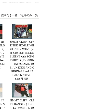
写真のみ一覧
説明付き一覧
 TH
JIMMY CLIFF - GIV
GLO
E THE PEOPLE WH
++,
AT THEY WANT (wi
/ 19
th CUSTOM INNER
 "B
SLEEVE with SONG
ssu
LYRICS ) ( Ex+/MIN
LUM
T- TAPESEAM) / 19
]
81 UK ENGLAND O
RIGINAL Used LP
[WEA K-99160]
4,180円
(税込)
 IN
JIMMY CLIFF - CLI
BES
FF HANGER ( Ex++
-) /
+, Ex++/MINT-) / 19