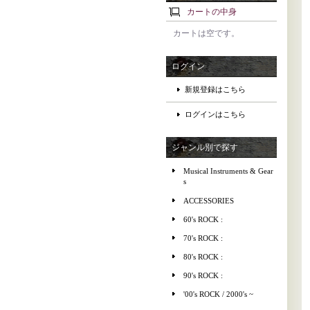
カートの中身
カートは空です。
ログイン
新規登録はこちら
ログインはこちら
ジャンル別で探す
Musical Instruments & Gear
s
ACCESSORIES
60's ROCK :
70's ROCK :
80's ROCK :
90's ROCK :
'00's ROCK / 2000's ~