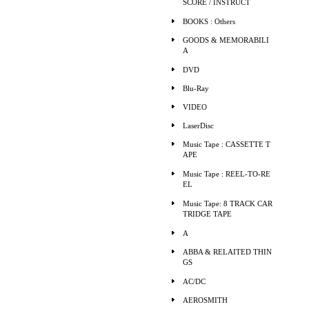
SCORE / INSTRUCT
BOOKS : Others
GOODS & MEMORABILI
A
DVD
Blu-Ray
VIDEO
LaserDisc
Music Tape : CASSETTE T
APE
Music Tape : REEL-TO-RE
EL
Music Tape: 8 TRACK CAR
TRIDGE TAPE
A
ABBA & RELAITED THIN
GS
AC/DC
AEROSMITH