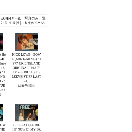
写真のみ一覧
説明付き一覧
|
|
|
|
|
|
...
2
3
4
5
6
8
次のページ
»
e Ho
NICK LOWE - BOW
ilt
L (MINT-/MINT-) / 1
duce
977 UK ENGLAND
LLE
ORIGINAL Used 7"
 / 1
EP with PICTURE S
AND
LEEVE
[STIFF LAST
 7"
-1]
CTUR
6,380円
(税込)
SPO
]
& W
FREE - A) ALL RIG
THE
HT NOW B) MY BR