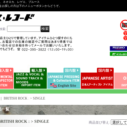
ル、ネオロカ、レゲエ、ブルース
をお探しの方は下のメニューボタンからどうぞ。
検索
:
｜
BRITISH ROCK : > SINGLE
品一覧
BRITISH ROCK : > SINGLE
商品並び替え
: