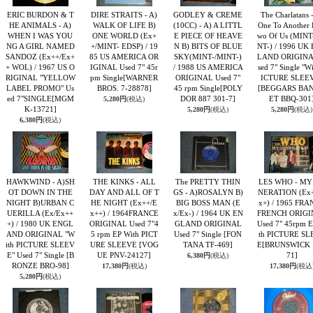
ERIC BURDON & T
DIRE STRAITS - A)
GODLEY & CREME
The Charlatans 
HE ANIMALS - A)
WALK OF LIFE B)
(10CC) - A) A LITTL
One To Another 
WHEN I WAS YOU
ONE WORLD (Ex+
E PIECE OF HEAVE
wo Of Us (MINT
NG A GIRL NAMED
+/MINT- EDSP) / 19
N B) BITS OF BLUE
NT-) / 1996 UK
SANDOZ (Ex++/Ex+
85 US AMERICA OR
SKY(MINT-/MINT-)
LAND ORIGINA
+ WOL) / 1967 US O
IGINAL Used 7" 45r
/ 1988 US AMERICA
sed 7" Single "Wi
RIGINAL "YELLOW
pm Single
[WARNER
ORIGINAL Used 7"
ICTURE SLEE
LABEL PROMO" Us
BROS. 7-28878]
45 rpm Single
[POLY
[BEGGARS BA
ed 7"SINGLE
[MGM
DOR 887 301-7]
ET BBQ-301
5,280円
(税込)
K-13721]
5,280円
(税込)
5,280円
(税込)
6,380円
(税込)
HAWKWIND - A)SH
THE KINKS - ALL
The PRETTY THIN
LES WHO - MY
OT DOWN IN THE
DAY AND ALL OF T
GS - A)ROSALYN B)
NERATION (Ex
NIGHT B)URBAN C
HE NIGHT (Ex++/E
BIG BOSS MAN (E
x+) / 1965 FR
UERILLA (Ex/Ex++
x++) / 1964FRANCE
x/Ex-) / 1964 UK EN
FRENCH ORIGI
+) / 1980 UK ENGL
ORIGINAL Used 7"4
GLAND ORIGINAL
Used 7" 45rpm E
AND ORIGINAL "W
5 rpm EP With PICT
Used 7" Single
[FON
th PICTURE SL
ith PICTURE SLEEV
URE SLEEVE
[VOG
TANA TF-469]
E
[BRUNSWICK 
E" Used 7" Single
[B
UE PNV-24127]
71]
6,380円
(税込)
RONZE BRO-98]
17,380円
(税込)
17,380円
(税込
5,280円
(税込)