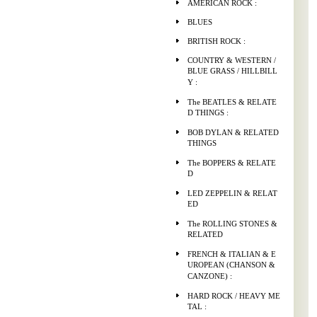
AMERICAN ROCK :
BLUES
BRITISH ROCK :
COUNTRY & WESTERN /
BLUE GRASS / HILLBILL
Y :
The BEATLES & RELATE
D THINGS :
BOB DYLAN & RELATED
THINGS
The BOPPERS & RELATE
D
LED ZEPPELIN & RELAT
ED
The ROLLING STONES &
RELATED
FRENCH & ITALIAN & E
UROPEAN (CHANSON &
CANZONE) :
HARD ROCK / HEAVY ME
TAL :