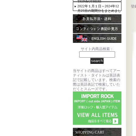
TION&OTHERS
2022年１月１日～2024年12
登
月25日の期間分をまとめまし
た。
サイト内商品検索：
当サイトの商品はすべてアー
ティスト・タイトルは英語表
記で記載しています。検索の
際は英語表記で検索していた
だくとスムーズです。
SHOPPING CART