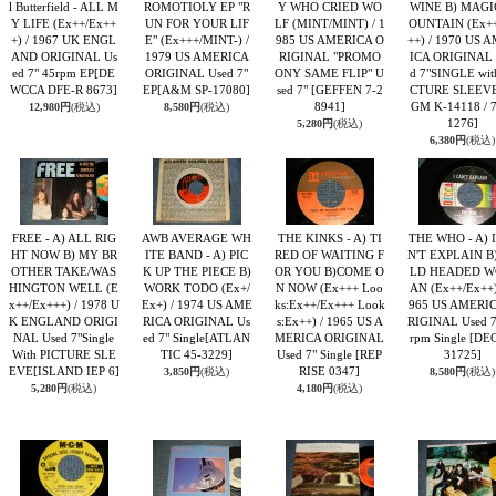
l Butterfield - ALL M
ROMOTIOLY EP "R
Y WHO CRIED WO
WINE B) MAGI
Y LIFE (Ex++/Ex++
UN FOR YOUR LIF
LF (MINT/MINT) / 1
OUNTAIN (Ex+
+) / 1967 UK ENGL
E" (Ex+++/MINT-) /
985 US AMERICA O
++) / 1970 US 
AND ORIGINAL Us
1979 US AMERICA
RIGINAL "PROMO
ICA ORIGINAL 
ed 7" 45rpm EP
[DE
ORIGINAL Used 7"
ONY SAME FLIP" U
d 7"SINGLE wit
WCCA DFE-R 8673]
EP
[A&M SP-17080]
sed 7"
[GEFFEN 7-2
CTURE SLEEV
8941]
GM K-14118 / 
12,980円
(税込)
8,580円
(税込)
1276]
5,280円
(税込)
6,380円
(税込)
FREE - A) ALL RIG
AWB AVERAGE WH
THE KINKS - A) TI
THE WHO - A) 
HT NOW B) MY BR
ITE BAND - A) PIC
RED OF WAITING F
N'T EXPLAIN B
OTHER TAKE/WAS
K UP THE PIECE B)
OR YOU B)COME O
LD HEADED 
HINGTON WELL (E
WORK TODO (Ex+/
N NOW (Ex+++ Loo
AN (Ex++/Ex++)
x++/Ex+++) / 1978 U
Ex+) / 1974 US AME
ks:Ex++/Ex+++ Look
965 US AMERI
K ENGLAND ORIGI
RICA ORIGINAL Us
s:Ex++) / 1965 US A
RIGINAL Used 7
NAL Used 7"Single
ed 7" Single
[ATLAN
MERICA ORIGINAL
rpm Single
[DE
With PICTURE SLE
TIC 45-3229]
Used 7" Single
[REP
31725]
EVE
[ISLAND IEP 6]
RISE 0347]
3,850円
(税込)
8,580円
(税込)
5,280円
(税込)
4,180円
(税込)