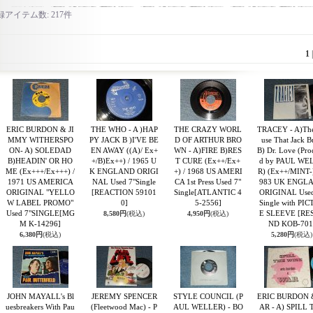
録アイテム数
:
217件
1
ERIC BURDON & JI
THE WHO - A )HAP
THE CRAZY WORL
TRACEY - A)Th
MMY WITHERSPO
PY JACK B )I'VE BE
D OF ARTHUR BRO
use That Jack Bu
ON- A) SOLEDAD
EN AWAY ((A)/ Ex+
WN - A)FIRE B)RES
B) Dr. Love (Pro
B)HEADIN' OR HO
+/B)Ex++) / 1965 U
T CURE (Ex++/Ex+
d by PAUL WE
ME (Ex+++/Ex+++) /
K ENGLAND ORIGI
+) / 1968 US AMERI
R) (Ex++/MINT-)
1971 US AMERICA
NAL Used 7"Single
CA 1st Press Used 7"
983 UK ENGL
ORIGINAL "YELLO
[REACTION 59101
Single
[ATLANTIC 4
ORIGINAL Used
W LABEL PROMO"
0]
5-2556]
Single with PI
Used 7"SINGLE
[MG
E SLEEVE
[RE
8,580円
(税込)
4,950円
(税込)
M K-14296]
ND KOB-701
6,380円
(税込)
5,280円
(税込)
JOHN MAYALL's Bl
JEREMY SPENCER
STYLE COUNCIL (P
ERIC BURDON 
uesbreakers With Pau
(Fleetwood Mac) - P
AUL WELLER) - BO
AR - A) SPILL 