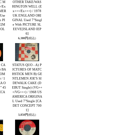
C M
OTHER TAKE/WAS
+/Ex
HINGTON WELL (E
AMER
x+++/Ex+++) / 1978
Use
UK ENGLAND ORI
h PI
GINAL Used 7"Singl
E
[M
e With PICTURE SL
7OL
EEVE
[ISLAND IEP
6]
6,380円
(税込)
I CA
STATUS QUO - A) P
) BA
ICTURES OF MATC
WOM
HSTICK MEN B) GE
 / 1
NTLEMEN JOE'S SI
CA O
DEWALK CAKE (D
" 45
EBUT Single) (VG++
CCA
+/VG+++) / 1968 US
AMERICA ORIGINA
L Used 7"Single
[CA
DET CONCEPT 700
1]
3,850円
(税込)