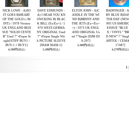
NICK LOWE - A)SO
DAVE EDMUNDS -
ELTON JOHN - A)C
BADFINGER - 
IT GOES B)HEART
A) I HEAR YOU KN
ANDLE IN THE WI
BY BLUE B)DA
OF THE GOLD (-/M
OWCKING B) BLAC
ND B)BRNNY AND
TER DAY (NEW)
INT) / 1978 Version
K BILL (Ex/Ex+) / 1
THE JETS (Ex+/Ex+
993 US AMERIC
UK ENGLAND REIS
970 WEST-GERMA
+) / 1973 UK ENGL
EISSUE "BLUE
SUE "SOLID CENTE
NY ORIGINAL Used
AND ORIGINAL Us
X / VINYL" "B
R" Used 7" 45rpm Si
7" 45rpm Single Wit
ed 7"Single
[DJM DJ
D NEW" 7" Sing
ngle
[STIFF BUY1 /
h PICTURE SLEEVE
S-297]
APITOL / CEMA
BUY-1 // BUY1]
[MAM MAM-1]
17487]
3,300円
(税込)
4,180円
(税込)
5,280円
(税込)
4,279円
(税込)
1