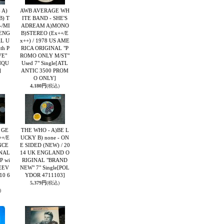
- A)
AWB AVERAGE WH
B) T
ITE BAND - SHE'S
-/MI
ADREAM A)MONO
 ENG
B)STEREO (Ex++/E
L U
x++) / 1978 US AME
th P
RICA ORIGINAL "P
VE"
ROMO ONLY M/ST"
NQU
Used 7" Single
[ATL
]
ANTIC 3500 PROM
O ONLY]
4,180円
(税込)
 GE
THE WHO - A)BE L
++/E
UCKY B) none - ON
ANCE
E SIDED (NEW) / 20
NAL
14 UK ENGLAND O
P wi
RIGINAL "BRAND
EEV
NEW" 7" Single
[POL
10 6
YDOR 4711103]
5,379円
(税込)
)