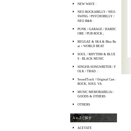
NEW WAVE :
NEO ROCKABILLY / NEO-
SWING / PSYCHOBILLY /
NEO R&R :
PUNK / GARAGE / HARDC
ORE / PUB ROCK ;
REGGAE & SKA & Blue Be
at + WORLD BEAT
SOUL / RHYTHM & BLUE
S : BLACK MUSIC
SINGER-SONGWRITER / F
OLK / TRAD. :
SoundTrack / Original Cast :
ROCK, SOUL VA
MUSIC MEMORABILIA /
GOODS & OTHERS
OTHERS
A to Zで探す
ACETATE