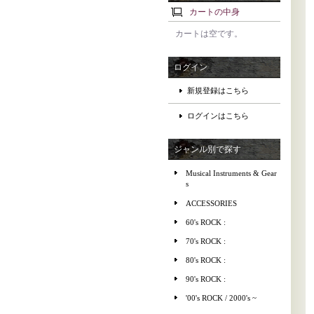
カートの中身
カートは空です。
ログイン
新規登録はこちら
ログインはこちら
ジャンル別で探す
Musical Instruments & Gear
s
ACCESSORIES
60's ROCK :
70's ROCK :
80's ROCK :
90's ROCK :
'00's ROCK / 2000's ~