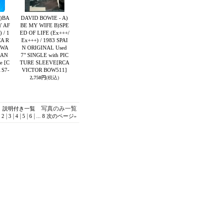
A)BA
DAVID BOWIE - A)
Y AF
BE MY WIFE B)SPE
 / 1
ED OF LIFE (Ex+++/
A R
Ex+++) / 1983 SPAI
 WA
N ORIGINAL Used
RAN
7" SINGLE with PIC
le
[C
TURE SLEEVE
[RCA
 S7-
VICTOR BOW511]
2,750円
(税込)
写真のみ一覧
説明付き一覧
|
|
|
|
|
|
...
2
3
4
5
6
8
次のページ
»