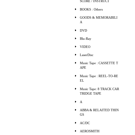
SCORE / INSTRUCT
BOOKS : Others
GOODS & MEMORABILI
A
DVD
Blu-Ray
VIDEO
LaserDisc
Music Tape : CASSETTE T
APE
Music Tape : REEL-TO-RE
EL
Music Tape: 8 TRACK CAR
TRIDGE TAPE
A
ABBA & RELAITED THIN
GS
AC/DC
AEROSMITH