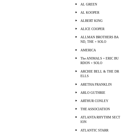
AL GREEN
AL KOOPER
ALBERT KING
ALICE COOPER
ALLMAN BROTHERS BA
ND, THE + SOLO
AMERICA
The ANIMALS + ERIC BU
RDON + SOLO
ARCHIE BELL & THE DR
ELLS
ARETHA FRANKLIN
ARLO GUTHRIE
ARTHUR CONLEY
THE ASSOCIATION
ATLANTA RHYTHM SECT
ION
ATLANTIC STARR