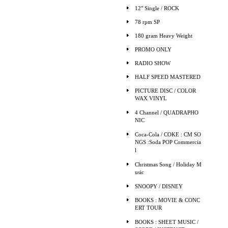
12" Single / ROCK
78 rpm SP
180 gram Heavy Weight
PROMO ONLY
RADIO SHOW
HALF SPEED MASTERED
PICTURE DISC / COLOR
WAX VINYL
4 Channel / QUADRAPHO
NIC
Coca-Cola / COKE : CM SO
NGS :Soda POP Commercia
l
Christmas Song / Holiday M
usic
SNOOPY / DISNEY
BOOKS : MOVIE & CONC
ERT TOUR
BOOKS : SHEET MUSIC /