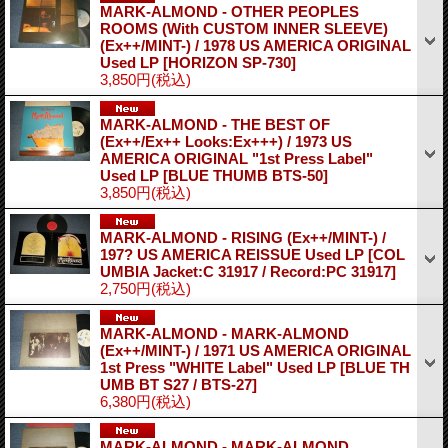
MARK-ALMOND - OTHER PEOPLES
ROOMS (With CUSTOM INNER SLEEVE)
(Ex++/MINT-) / 1978 US AMERICA ORIGINAL
Used LP
[HORIZON SP-730]
3,850円
(税込)
MARK-ALMOND - THE BEST OF
(Ex++/Ex++ Looks:Ex+++) / 1973 US
AMERICA ORIGINAL "1st Press Label"
Used LP
[BLUE THUMB BTS-50]
3,850円
(税込)
MARK-ALMOND - RISING (Ex++/MINT-) /
197? US AMERICA REISSUE Used LP
[COL
UMBIA Jacket:C 31917 / Record:PC 31917]
2,750円
(税込)
MARK-ALMOND - MARK-ALMOND
(Ex++/MINT-) / 1971 US AMERICA ORIGINAL
1st Press "WHITE Label" Used LP
[BLUE TH
UMB BT S27 / BTS-27]
6,380円
(税込)
MARK-ALMOND - MARK-ALMOND