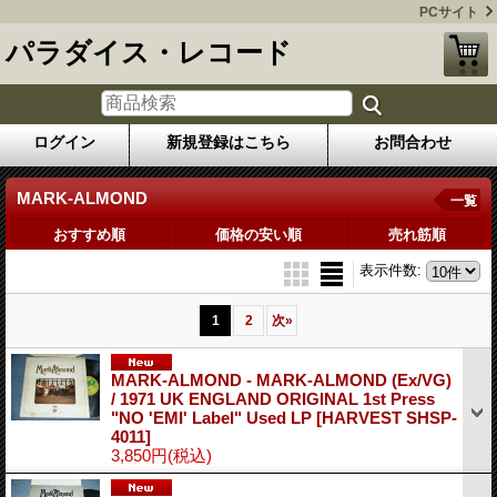
PCサイト
パラダイス・レコード
ログイン
新規登録はこちら
お問合わせ
MARK-ALMOND
一覧
おすすめ順
価格の安い順
売れ筋順
表示件数
:
1
2
次
»
MARK-ALMOND - MARK-ALMOND (Ex/VG)
/ 1971 UK ENGLAND ORIGINAL 1st Press
"NO 'EMI' Label" Used LP
[HARVEST SHSP-
4011]
3,850円
(税込)