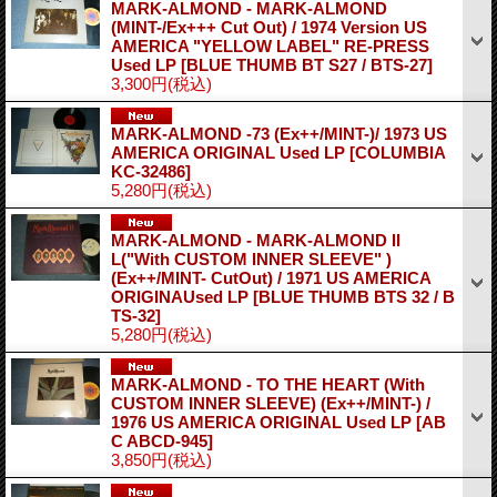
MARK-ALMOND - MARK-ALMOND
(MINT-/Ex+++ Cut Out) / 1974 Version US
AMERICA "YELLOW LABEL" RE-PRESS
Used LP
[BLUE THUMB BT S27 / BTS-27]
3,300円
(税込)
MARK-ALMOND -73 (Ex++/MINT-)/ 1973 US
AMERICA ORIGINAL Used LP
[COLUMBIA
KC-32486]
5,280円
(税込)
MARK-ALMOND - MARK-ALMOND II
L("With CUSTOM INNER SLEEVE" )
(Ex++/MINT- CutOut) / 1971 US AMERICA
ORIGINAUsed LP
[BLUE THUMB BTS 32 / B
TS-32]
5,280円
(税込)
MARK-ALMOND - TO THE HEART (With
CUSTOM INNER SLEEVE) (Ex++/MINT-) /
1976 US AMERICA ORIGINAL Used LP
[AB
C ABCD-945]
3,850円
(税込)