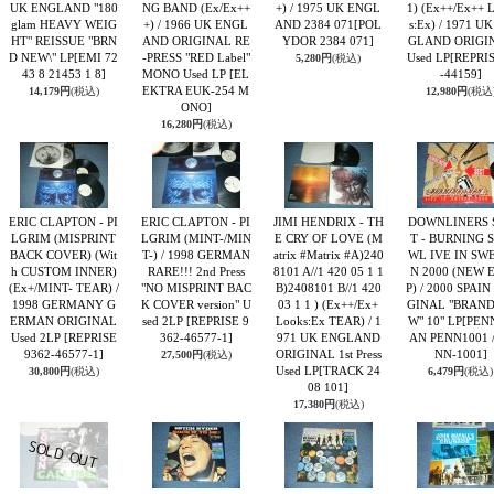
UK ENGLAND "180
NG BAND (Ex/Ex++
+) / 1975 UK ENGL
1) (Ex++/Ex++ 
glam HEAVY WEIG
+) / 1966 UK ENGL
AND 2384 071
[POL
s:Ex) / 1971 U
HT" REISSUE "BRN
AND ORIGINAL RE
YDOR 2384 071]
GLAND ORIGI
D NEW\" LP
[EMI 72
-PRESS "RED Label"
Used LP
[REPRI
5,280円
(税込)
43 8 21453 1 8]
MONO Used LP
[EL
-44159]
EKTRA EUK-254 M
14,179円
(税込)
12,980円
(税込
ONO]
16,280円
(税込)
ERIC CLAPTON - PI
ERIC CLAPTON - PI
JIMI HENDRIX - TH
DOWNLINERS 
LGRIM (MISPRINT
LGRIM (MINT-/MIN
E CRY OF LOVE (M
T - BURNING 
BACK COVER) (Wit
T-) / 1998 GERMAN
atrix #Matrix #A)240
WL IVE IN SW
h CUSTOM INNER)
RARE!!! 2nd Press
8101 A//1 420 05 1 1
N 2000 (NEW 
(Ex+/MINT- TEAR) /
"NO MISPRINT BAC
B)2408101 B//1 420
P) / 2000 SPAIN
1998 GERMANY G
K COVER version" U
03 1 1 ) (Ex++/Ex+
GINAL "BRAND
ERMAN ORIGINAL
sed 2LP
[REPRISE 9
Looks:Ex TEAR) / 1
W" 10" LP
[PEN
Used 2LP
[REPRISE
362-46577-1]
971 UK ENGLAND
AN PENN1001 /
9362-46577-1]
ORIGINAL 1st Press
NN-1001]
27,500円
(税込)
Used LP
[TRACK 24
30,800円
(税込)
6,479円
(税込)
08 101]
17,380円
(税込)