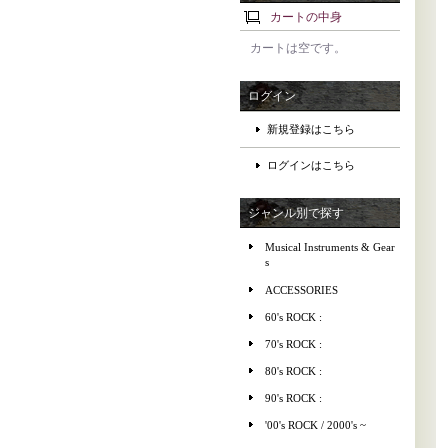
カートの中身
カートは空です。
ログイン
新規登録はこちら
ログインはこちら
ジャンル別で探す
Musical Instruments & Gear
s
ACCESSORIES
60's ROCK :
70's ROCK :
80's ROCK :
90's ROCK :
'00's ROCK / 2000's ~