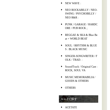
NEW WAVE :
NEO ROCKABILLY / NEO-
SWING / PSYCHOBILLY /
NEO R&R :
PUNK / GARAGE / HARDC
ORE / PUB ROCK ;
REGGAE & SKA & Blue Be
at + WORLD BEAT
SOUL / RHYTHM & BLUE
S : BLACK MUSIC
SINGER-SONGWRITER / F
OLK / TRAD. :
SoundTrack / Original Cast :
ROCK, SOUL VA
MUSIC MEMORABILIA /
GOODS & OTHERS
OTHERS
A to Zで探す
ACETATE