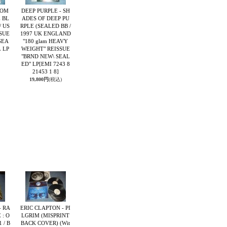
SOM
DEEP PURPLE - SH
E BL
ADES OF DEEP PU
/ US
RPLE (SEALED BB /
SUE
1997 UK ENGLAND
SEA
"180 glam HEAVY
 LP
WEIGHT" REISSUE
"BRND NEW\ SEAL
ED" LP
[EMI 7243 8
21453 1 8]
19,800円
(税込)
- RA
ERIC CLAPTON - PI
 : O
LGRIM (MISPRINT
 / B
BACK COVER) (Wit