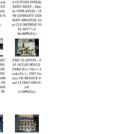
Look
h CUSTOM INNER)
K EN
MINT-/MINT....May
NAL
be UNPLAYED) / 19
SE K
98 GERMANY GER
MAN ORIGINAL Us
ed 2LP
[REPRISE 93
)
62-46577-1]
38,500円
(税込)
SEC
ERIC CLAPTON - 4
SNO
61 OCEAN BOULE
EDE
VARD (Ex++/Ex++ L
EDS
ooks:Ex-) / 1983 Ver
 ORI
sion UK REISSUE U
 NE
sed LP
[RSO SPELP-
NIM
24]
 PE
3,729円
(税込)