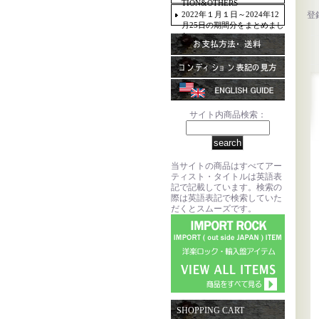
TION&OTHERS
2022年１月１日～2024年12
登
月25日の期間分をまとめまし
た。
サイト内商品検索：
当サイトの商品はすべてアー
ティスト・タイトルは英語表
記で記載しています。検索の
際は英語表記で検索していた
だくとスムーズです。
SHOPPING CART