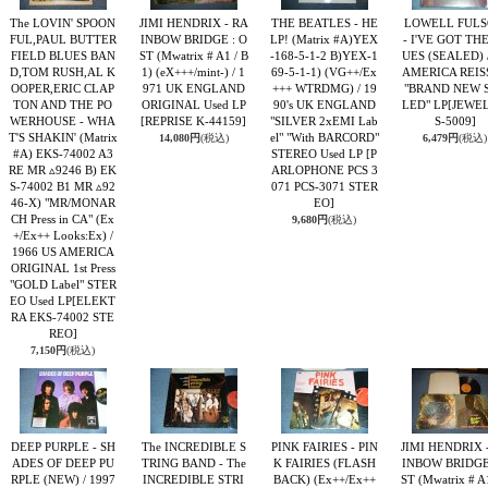
The LOVIN' SPOON
JIMI HENDRIX - RA
THE BEATLES - HE
LOWELL FUL
FUL,PAUL BUTTER
INBOW BRIDGE : O
LP! (Matrix #A)YEX
- I'VE GOT TH
FIELD BLUES BAN
ST (Mwatrix # A1 / B
-168-5-1-2 B)YEX-1
UES (SEALED) 
D,TOM RUSH,AL K
1) (eX+++/mint-) / 1
69-5-1-1) (VG++/Ex
AMERICA REIS
OOPER,ERIC CLAP
971 UK ENGLAND
+++ WTRDMG) / 19
"BRAND NEW 
TON AND THE PO
ORIGINAL Used LP
90's UK ENGLAND
LED" LP
[JEWEL
WERHOUSE - WHA
[REPRISE K-44159]
"SILVER 2xEMI Lab
S-5009]
T'S SHAKIN' (Matrix
el" "With BARCORD"
14,080円
(税込)
6,479円
(税込)
#A) EKS-74002 A3
STEREO Used LP
[P
RE MR ▵9246 B) EK
ARLOPHONE PCS 3
S-74002 B1 MR ▵92
071 PCS-3071 STER
46-X) "MR/MONAR
EO]
CH Press in CA" (Ex
9,680円
(税込)
+/Ex++ Looks:Ex) /
1966 US AMERICA
ORIGINAL 1st Press
"GOLD Label" STER
EO Used LP
[ELEKT
RA EKS-74002 STE
REO]
7,150円
(税込)
DEEP PURPLE - SH
The INCREDIBLE S
PINK FAIRIES - PIN
JIMI HENDRIX 
ADES OF DEEP PU
TRING BAND - The
K FAIRIES (FLASH
INBOW BRIDGE
RPLE (NEW) / 1997
INCREDIBLE STRI
BACK) (Ex++/Ex++
ST (Mwatrix # A1