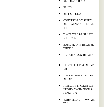
AMERICAN ROCK :
BLUES
BRITISH ROCK :
COUNTRY & WESTERN /
BLUE GRASS / HILLBILL
Y :
The BEATLES & RELATE
D THINGS :
BOB DYLAN & RELATED
THINGS
The BOPPERS & RELATE
D
LED ZEPPELIN & RELAT
ED
The ROLLING STONES &
RELATED
FRENCH & ITALIAN & E
UROPEAN (CHANSON &
CANZONE) :
HARD ROCK / HEAVY ME
TAL :