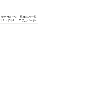
写真のみ一覧
説明付き一覧
|
|
|
|
|
...
2
3
4
5
6
33
次のページ
»