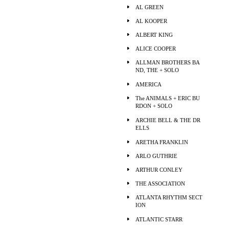
AL GREEN
AL KOOPER
ALBERT KING
ALICE COOPER
ALLMAN BROTHERS BA
ND, THE + SOLO
AMERICA
The ANIMALS + ERIC BU
RDON + SOLO
ARCHIE BELL & THE DR
ELLS
ARETHA FRANKLIN
ARLO GUTHRIE
ARTHUR CONLEY
THE ASSOCIATION
ATLANTA RHYTHM SECT
ION
ATLANTIC STARR