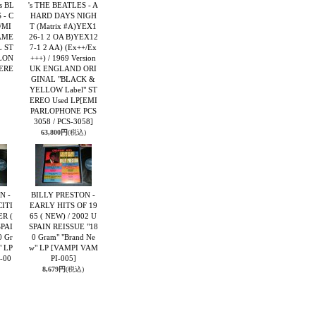
s BL
's THE BEATLES - A
 - C
HARD DAYS NIGH
/MI
T (Matrix #A)YEX1
 AME
26-1 2 OA B)YEX12
L ST
7-1 2 AA) (Ex++/Ex
LON
+++) / 1969 Version
TERE
UK ENGLAND ORI
GINAL "BLACK &
YELLOW Label" ST
EREO Used LP
[EMI
PARLOPHONE PCS
3058 / PCS-3058]
63,800円
(税込)
N -
BILLY PRESTON -
ITI
EARLY HITS OF 19
R (
65 ( NEW) / 2002 U
SPAI
SPAIN REISSUE "18
0 Gr
0 Gram" "Brand Ne
" LP
w" LP
[VAMPI VAM
-00
PI-005]
8,679円
(税込)