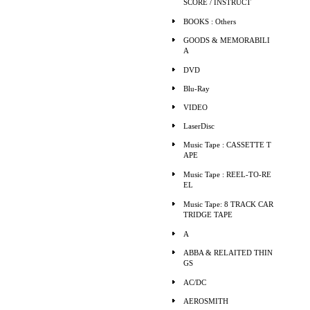
SCORE / INSTRUCT
BOOKS : Others
GOODS & MEMORABILI
A
DVD
Blu-Ray
VIDEO
LaserDisc
Music Tape : CASSETTE T
APE
Music Tape : REEL-TO-RE
EL
Music Tape: 8 TRACK CAR
TRIDGE TAPE
A
ABBA & RELAITED THIN
GS
AC/DC
AEROSMITH