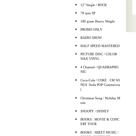
12" Single / ROCK
78 rpm SP
180 gram Heavy Weight
PROMO ONLY
RADIO SHOW
HALF SPEED MASTERED
PICTURE DISC / COLOR
WAX VINYL
4 Channel / QUADRAPHO
NIC
Coca-Cola / COKE : CM SO
NGS :Soda POP Commercia
l
Christmas Song / Holiday M
usic
SNOOPY / DISNEY
BOOKS : MOVIE & CONC
ERT TOUR
BOOKS : SHEET MUSIC /