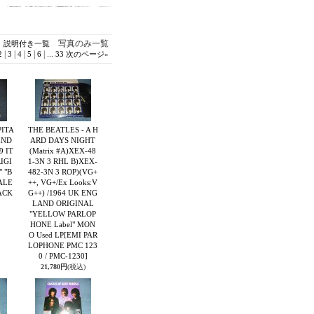
写真のみ一覧
説明付き一覧
|
|
|
|
|
...
2
3
4
5
6
33
次のページ
»
PITA
THE BEATLES - A H
END
ARD DAYS NIGHT
9 IT
(Matrix #A)XEX-48
IGI
1-3N 3 RHL B)XEX-
" "B
482-3N 3 ROP)(VG+
ALE
++, VG+/Ex Looks:V
ACK
G++) /1964 UK ENG
LAND ORIGINAL
"YELLOW PARLOP
HONE Label" MON
O Used LP
[EMI PAR
LOPHONE PMC 123
0 / PMC-1230]
21,780円
(税込)