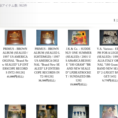
録アイテム数
:
962件
1
|
PRIMUS - BROWN
PRIMUS - BROWN
J.K.& Co. - SUDDE
V.A. Various - E
ALBUM (SEALED /
ALBUM (SEALED L
NLY ONE SUMMER
PH FOR A LEG
1997 US AMERICA
IGHTDMGD) / 1997
(SEALED) / 2001 U
(SEALED) / 199
OIGINAL "Brand Ne
US AMERICA OIGI
S AMeRICA REISSU
ALIA ITALY OR
w SEALED" LP
[INT
NAL "Brand New SE
E "180 GRAM" "BR
NAL "180 Gram
ERSCOPE RECORD
ALED" LP
[INTERS
AND NEW SEALE
RAND NEW SE
S INT2-90126]
COPE RECORDS IN
D" LP
[BEATROCKE
D" 2-LP
[GET B
T2-90126]
T / SUNDAZED BR-
GET-545]
41,800円
(税込)
126]
38,500円
(税込)
9,779円
(税込)
19,800円
(税込)