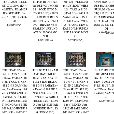
The CLASH - LOND
MITCH RYDER and
MITCH RYDER and
JOHN MAYALL'
ON CALLING (Ex++
the DETROIT WHEE
the DETROIT WHEE
UES BRAEKERS
+/MINT) / US AMER
LS - SOCK IT TO M
LS - TAKE A RIDE
RUSADE (Ex++
ICA REISSUE Used
E? (SEALED) / 2003
(SEALED) / 2003 U
NT-) / 1967 US
2-LP
[EPIC EG-3632
US AMERICA REISS
S AMERICA REISSU
RICA ORIGINA
8]
UE "180 Gram" "MO
E "180 Gram" "MON
EREO Used LP
[
NO" "BRAND NEW
O" "BRAND NEW S
DON PS-529 S
8,580円
(税込)
SEALED" LP
[SUND
EALED" LP
[SUNDA
O]
AZED LP-5084 MO
ZED LP-5086 MON
9,680円
(税込)
NO]
O]
9,779円
(税込)
9,779円
(税込)
THE BEATLES - A H
THE BEATLES - A H
THE BEATLES - A H
BILLY PRESTO
ARD DAYS NIGHT
ARD DAYS NIGHT
ARD DAYS NIGHT
THE MOST EXC
(Matrix #A)XEX-48
(Matrix #A)XEX-48
(Matrix #A)XEX-48
NG ORGAN EVE
1-3N 1 GOL B)XEX-
1-3N 8 ROP B)XEX-
1-3N 7 LT B)XEX-4
NEW) / 2002 U
482-3N 3 GAM)(Ex
482-3N 4 RMR)(Ex+
82-3N 2 LH)(VG++/
N REISSUE "18
++, Ex-/Ex+++) /196
+/Ex++) /1964 UK E
Ex++ SPLIT, SEAM)
am" "Brand New
4 UK ENGLAND OR
NGLAND ORIGINA
/1964 UK ENGLAN
[VAMPI VAMPI
IGINAL "YELLOW
L "YELLOW PARLO
D ORIGINAL "YEL
4]
PARLOPHONE Labe
PHONE Label" MON
LOW PARLOPHONE
9,779円
(税込)
l" MONO Used LP
[E
O Used LP
[EMI PAR
Label" MONO Used
MI PARLOPHONE P
LOPHONE PMC 123
LP
[EMI PARLOPHO
MC 1230 / PMC-123
0 / PMC-1230]
NE PMC 1230 / PMC