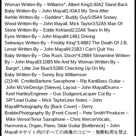
Woman Written-By – Williams*, Albert King3:30A2 Stand Back
Baby Written-By – John Mayall1:43A3 My Time After
Awhile Written-By – Geddins*, Buddy Guy5:05A4 Snowy
Wood Written-By – John Mayall, Mick Taylor3:52A5 Man Of
Stone Written-By – Eddie Kirkland2:22A6 Tears In My
Eyes Written-By – John Mayall4:14B1 Driving
Sideways Written-By – Freddy King*3:48B2 The Death Of J.B.
Lenoir Written-By – John Mayall4:21B3 I Can't Quit You
Baby Written-By – Otis Rush, Dixon*4:28B4 Streamline Written-
By – John Mayall3:10B5 Me And My Woman Written-By –
Barge*, Little Joe Blue3:52B6 Checking Up On My
Baby Written-By – Sonny Boy Williamson
(2)3:46 CreditsBaritone Saxophone – Rip KantBass Guitar –
John McVieDesign [Sleeve], Layout – John MayallDrums –
Keef HartleyEngineer – Gus DudgeonLacquer Cut By –
SR*Lead Guitar – Mick TaylorLiner Notes – John
MayallPhotography By [Back Cover] – Derry
BrabbsPhotography By [Front Cover] – Pete Smith*Producer –
Mike VernonTenor Saxophone – Chris MercerVocals,
Harmonica, Organ, Piano, Slide Guitar [Bottleneck] – John
Mayall ※サイト内のすべての画像のコピー・無断転用を禁止