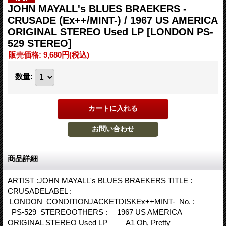
JOHN MAYALL's BLUES BRAEKERS -
CRUSADE (Ex++/MINT-) / 1967 US AMERICA
ORIGINAL STEREO Used LP
[LONDON PS-
529 STEREO]
販売価格
:
9,680円
(税込)
数量
:
商品詳細
ARTIST :JOHN MAYALL's BLUES BRAEKERS TITLE :
CRUSADELABEL :
LONDON CONDITIONJACKETDISKEx++MINT- No. :
PS-529 STEREOOTHERS : 1967 US AMERICA
ORIGINAL STEREO Used LP A1 Oh, Pretty