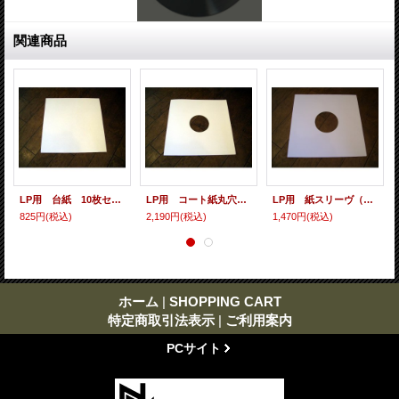
関連商品
LP用 台紙 10枚セット
LP用 コート紙丸穴ジャケ 10枚セット
LP用 紙スリーヴ（レギュラー 四角の角） 10枚セット
825円
(税込)
2,190円
(税込)
1,470円
(税込)
ホーム
|
SHOPPING CART
特定商取引法表示
|
ご利用案内
PCサイト