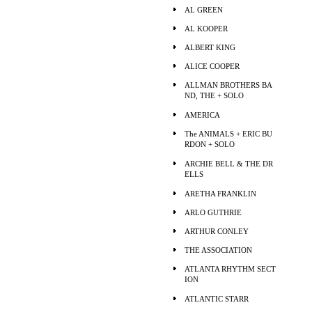
AL GREEN
AL KOOPER
ALBERT KING
ALICE COOPER
ALLMAN BROTHERS BA
ND, THE + SOLO
AMERICA
The ANIMALS + ERIC BU
RDON + SOLO
ARCHIE BELL & THE DR
ELLS
ARETHA FRANKLIN
ARLO GUTHRIE
ARTHUR CONLEY
THE ASSOCIATION
ATLANTA RHYTHM SECT
ION
ATLANTIC STARR