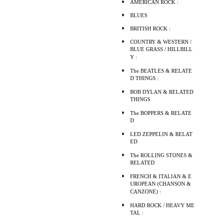
AMERICAN ROCK :
BLUES
BRITISH ROCK :
COUNTRY & WESTERN /
BLUE GRASS / HILLBILL
Y :
The BEATLES & RELATE
D THINGS :
BOB DYLAN & RELATED
THINGS
The BOPPERS & RELATE
D
LED ZEPPELIN & RELAT
ED
The ROLLING STONES &
RELATED
FRENCH & ITALIAN & E
UROPEAN (CHANSON &
CANZONE) :
HARD ROCK / HEAVY ME
TAL :