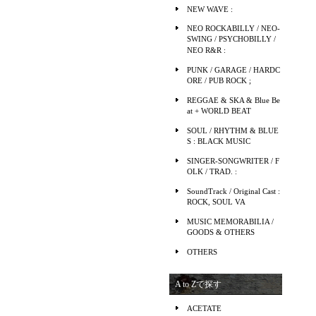
NEW WAVE :
NEO ROCKABILLY / NEO-
SWING / PSYCHOBILLY /
NEO R&R :
PUNK / GARAGE / HARDC
ORE / PUB ROCK ;
REGGAE & SKA & Blue Be
at + WORLD BEAT
SOUL / RHYTHM & BLUE
S : BLACK MUSIC
SINGER-SONGWRITER / F
OLK / TRAD. :
SoundTrack / Original Cast :
ROCK, SOUL VA
MUSIC MEMORABILIA /
GOODS & OTHERS
OTHERS
A to Zで探す
ACETATE