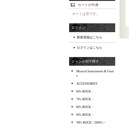
カートの中身
カートは空です。
ログイン
新規登録はこちら
ログインはこちら
ジャンル別で探す
Musical Instruments & Gear
s
ACCESSORIES
60's ROCK :
70's ROCK :
80's ROCK :
90's ROCK :
'00's ROCK / 2000's ~