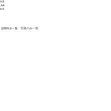
A R
[A&
-419
写真のみ一覧
説明付き一覧