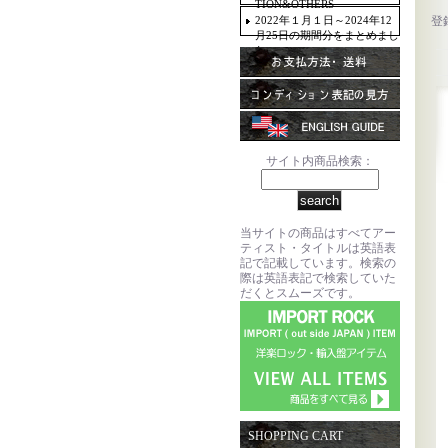
TION&OTHERS
2022年１月１日～2024年12
登
月25日の期間分をまとめまし
た。
サイト内商品検索：
当サイトの商品はすべてアー
ティスト・タイトルは英語表
記で記載しています。検索の
際は英語表記で検索していた
だくとスムーズです。
SHOPPING CART