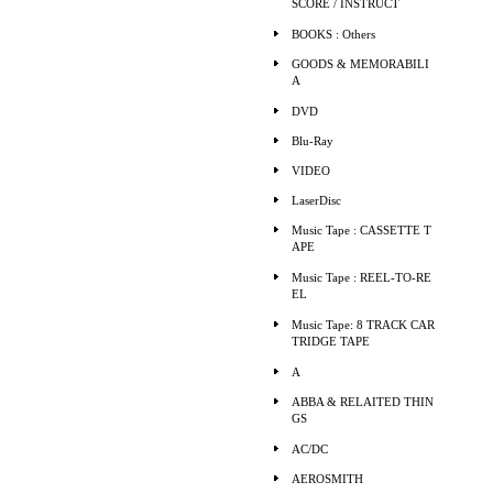
SCORE / INSTRUCT
BOOKS : Others
GOODS & MEMORABILI
A
DVD
Blu-Ray
VIDEO
LaserDisc
Music Tape : CASSETTE T
APE
Music Tape : REEL-TO-RE
EL
Music Tape: 8 TRACK CAR
TRIDGE TAPE
A
ABBA & RELAITED THIN
GS
AC/DC
AEROSMITH