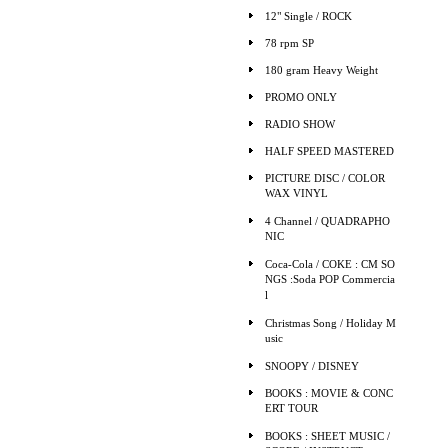
12" Single / ROCK
78 rpm SP
180 gram Heavy Weight
PROMO ONLY
RADIO SHOW
HALF SPEED MASTERED
PICTURE DISC / COLOR
WAX VINYL
4 Channel / QUADRAPHO
NIC
Coca-Cola / COKE : CM SO
NGS :Soda POP Commercia
l
Christmas Song / Holiday M
usic
SNOOPY / DISNEY
BOOKS : MOVIE & CONC
ERT TOUR
BOOKS : SHEET MUSIC /