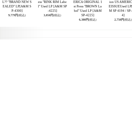
L?? "BRAND NEW S
ess "RINK RIM Labe
ERICA ORIGINAL 1
ion US AMERIC
EALED" LP
[A&M S
l" Used LP
[A&M SP
st Press "BROWN La
EISSUEUsed LP
P-4300]
-4225]
bel" Used LP
[A&M
M SP 4194 / SP
SP-4225]
4]
9,779円
(税込)
3,850円
(税込)
6,380円
(税込)
2,750円
(税込)