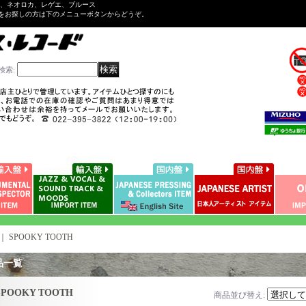
ル、ネオロカ、レゲエ、ブルース
をお探しの方は下のメニューボタンからどうぞ。
検索
:
｜
SPOOKY TOOTH
品一覧
SPOOKY TOOTH
商品並び替え
: