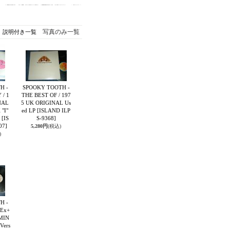
写真のみ一覧
説明付き一覧
H -
SPOOKY TOOTH -
/ 1
THE BEST OF / 197
NAL
5 UK ORIGINAL Us
 "I"
ed LP
[ISLAND ILP
P
[IS
S-9368]
07]
5,280円
(税込)
)
H -
Ex+
:MIN
Vers