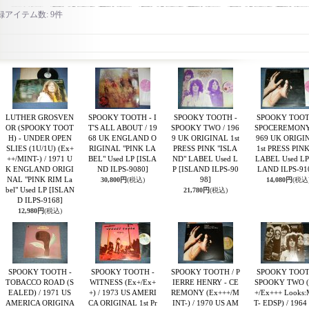
録アイテム数
:
9件
LUTHER GROSVEN
SPOOKY TOOTH - I
SPOOKY TOOTH -
SPOOKY TOOT
OR (SPOOKY TOOT
T'S ALL ABOUT / 19
SPOOKY TWO / 196
SPOCEREMONY 
H) - UNDER OPEN
68 UK ENGLAND O
9 UK ORIGINAL 1st
969 UK ORIGI
SLIES (1U/1U) (Ex+
RIGINAL "PINK LA
PRESS PINK "ISLA
1st PRESS PINK
++/MINT-) / 1971 U
BEL" Used LP
[ISLA
ND" LABEL Used L
LABEL Used L
K ENGLAND ORIGI
ND ILPS-9080]
P
[ISLAND ILPS-90
LAND ILPS-91
NAL "PINK RIM La
98]
30,800円
(税込)
14,080円
(税込
bel" Used LP
[ISLAN
21,780円
(税込)
D ILPS-9168]
12,980円
(税込)
SPOOKY TOOTH -
SPOOKY TOOTH -
SPOOKY TOOTH / P
SPOOKY TOOT
TOBACCO ROAD (S
WITNESS (Ex+/Ex+
IERRE HENRY - CE
SPOOKY TWO (
EALED) / 1971 US
+) / 1973 US AMERI
REMONY (Ex+++/M
+/Ex+++ Looks
AMERICA ORIGINA
CA ORIGINAL 1st Pr
INT-) / 1970 US AM
T- EDSP) / 1964 