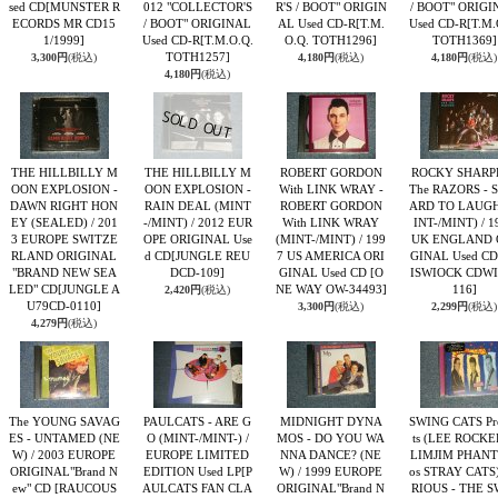
sed CD
[MUNSTER R
012 "COLLECTOR'S
R'S / BOOT" ORIGIN
/ BOOT" ORIGI
ECORDS MR CD15
/ BOOT" ORIGINAL
AL Used CD-R
[T.M.
Used CD-R
[T.M.
1/1999]
Used CD-R
[T.M.O.Q.
O.Q. TOTH1296]
TOTH1369]
TOTH1257]
3,300円
(税込)
4,180円
(税込)
4,180円
(税込)
4,180円
(税込)
THE HILLBILLY M
THE HILLBILLY M
ROBERT GORDON
ROCKY SHARP
OON EXPLOSION -
OON EXPLOSION -
With LINK WRAY -
The RAZORS - 
DAWN RIGHT HON
RAIN DEAL (MINT
ROBERT GORDON
ARD TO LAUGH
EY (SEALED) / 201
-/MINT) / 2012 EUR
With LINK WRAY
INT-/MINT) / 1
3 EUROPE SWITZE
OPE ORIGINAL Use
(MINT-/MINT) / 199
UK ENGLAND 
RLAND ORIGINAL
d CD
[JUNGLE REU
7 US AMERICA ORI
GINAL Used CD
"BRAND NEW SEA
DCD-109]
GINAL Used CD
[O
ISWIOCK CDW
LED" CD
[JUNGLE A
NE WAY OW-34493]
116]
2,420円
(税込)
U79CD-0110]
3,300円
(税込)
2,299円
(税込)
4,279円
(税込)
The YOUNG SAVAG
PAULCATS - ARE G
MIDNIGHT DYNA
SWING CATS Pr
ES - UNTAMED (NE
O (MINT-/MINT-) /
MOS - DO YOU WA
ts (LEE ROCKER
W) / 2003 EUROPE
EUROPE LIMITED
NNA DANCE? (NE
LIMJIM PHAN
ORIGINAL"Brand N
EDITION Used LP
[P
W) / 1999 EUROPE
os STRAY CATS
ew" CD
[RAUCOUS
AULCATS FAN CLA
ORIGINAL"Brand N
RIOUS - THE S