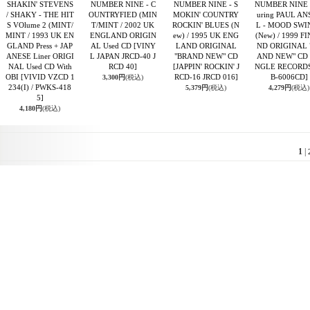
SHAKIN' STEVENS
NUMBER NINE - C
NUMBER NINE - S
NUMBER NINE 
/ SHAKY - THE HIT
OUNTRYFIED (MIN
MOKIN' COUNTRY
uring PAUL AN
S VOlume 2 (MINT/
T/MINT / 2002 UK
ROCKIN' BLUES (N
L - MOOD SWI
MINT / 1993 UK EN
ENGLAND ORIGIN
ew) / 1995 UK ENG
(New) / 1999 F
GLAND Press + JAP
AL Used CD
[VINY
LAND ORIGINAL
ND ORIGINAL 
ANESE Liner ORIGI
L JAPAN JRCD-40 J
"BRAND NEW" CD
AND NEW" CD
NAL Used CD With
RCD 40]
[JAPPIN' ROCKIN' J
NGLE RECORDS
OBI
[VIVID VZCD 1
RCD-16 JRCD 016]
B-6006CD]
3,300円
(税込)
234(I) / PWKS-418
5,379円
(税込)
4,279円
(税込)
5]
4,180円
(税込)
1
|