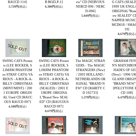
RAUCD 114]
B BOZLP-1]
ew" CD
[NERVOUS
G CATS (SEALE
NERCD 096 / NERC
1999 UK ENGL
3,729円
(税込)
6,380円
(税込)
D-096]
ORIGINAL"Bran
ew SEALED" 
5,049円
(税込)
NAPPER MUSIC
MCD618 / SMA
19]
8,679円
(税込)
SWING CATS Presen
SWING CATS Presen
The MAGIC STRAN
GRAHAM FEN
ts (LEE ROCKER, S
ts (LEE ROCKER, S
GERS - The MAGIC
N'S MATCHBOX 
LIMJIM PHANTOM
LIMJIM PHANTOM
STRANGERS (New)
HADES OF GE
os STRAY CATS) VA
os STRAY CATS) VA
/ 2003 HOLLAND /
(New) / 1996 U
RIOUS - A ROCK-A-
RIOUS - A ROCK-A-
NETHERLANDS OR
GLAND ORIGI
BILLY CHRISTMAS
BILLY CHRISTMAS
IGINAL "BRAND N
"BRAND NEW"
(MINT/MINT) / 200
(SEALED) / 2001 E
EW" CD
[RARITY C
[POLLYTONE 
1 EUROPE ORIGIN
UROPE ORIGINA
D 192733]
CD 108]
AL Used CD
[RAUC
L"Brand New SEAL
5,379円
(税込)
6,479円
(税込)
OUS RAUCD 097]
ED" CD
[RAUCOUS
RAUCD 097]
4,180円
(税込)
8,679円
(税込)