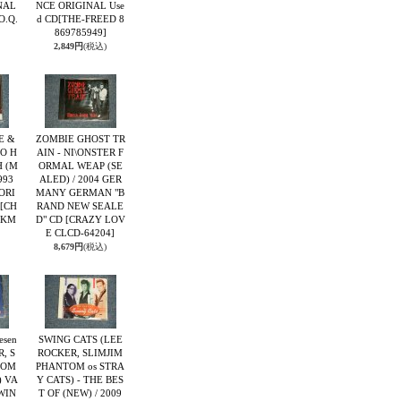
NAL
NCE ORIGINAL Use
O.Q.
d CD
[THE-FREED 8
869785949]
2,849円
(税込)
E &
ZOMBIE GHOST TR
SO H
AIN - NI\ONSTER F
 (M
ORMAL WEAP (SE
993
ALED) / 2004 GER
ORI
MANY GERMAN "B
[CH
RAND NEW SEALE
IKM
D" CD
[CRAZY LOV
E CLCD-64204]
8,679円
(税込)
esen
SWING CATS (LEE
, S
ROCKER, SLIMJIM
TOM
PHANTOM os STRA
) VA
Y CATS) - THE BES
WIN
T OF (NEW) / 2009