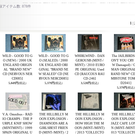
録アイテム数
:
878件
1
|
WILD - GOOD TO G
WILD - GOOD TO G
WHIRLWIND - DAN
The JAILBIRDS 
O (NEW) / 2000 UK
O (SEALED) / 2000
GEROUSB (MINT-/
ON'T YOU CRY
ENGLAND ORIGIN
UK ENGLAND ORI
MINT) / 2010 EURO
W Damaged) / 
AL "BRAND NEW"
GINAL "BRAND NE
PE ORIGINAL Used
MAN ORIGINAL
CD
[NERVOUS NER
W SEALED" CD
[NE
CD
[RAUCOUS RAU
RAND NEW" C
CD085]
RVOUS NERCD085]
CD-246]
MBSTONE TOM
D2041]
5,049円
(税込)
5,379円
(税込)
3,520円
(税込)
5,379円
(税込)
V.A. Omnibus - RAD
THE HILLBILLY M
THE HILLBILLY M
THE HILLBILL
IO CRAMPS : THE P
OON EXPLOSION -
OON EXPLOSION -
OON EXPLOSIO
URPLE KNIF SHOW
DIAMNODS ARE A
HOW HIGH THE M
JAZZ CAFE LO
(MINTMINT) / 1999
GIRLSBEST FRIEN
OON (MINT-/MINT)
N (MINT-/MINT)
SPAIN ORIGINAL U
D (MINT-/MINT) / 2
/ 2013 "COLLECTO
013 "COLLECT