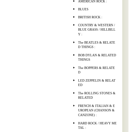
AMERICAN ROCK :
BLUES
BRITISH ROCK :
COUNTRY & WESTERN /
BLUE GRASS / HILLBILL
Y :
The BEATLES & RELATE
D THINGS :
BOB DYLAN & RELATED
THINGS
The BOPPERS & RELATE
D
LED ZEPPELIN & RELAT
ED
The ROLLING STONES &
RELATED
FRENCH & ITALIAN & E
UROPEAN (CHANSON &
CANZONE) :
HARD ROCK / HEAVY ME
TAL :