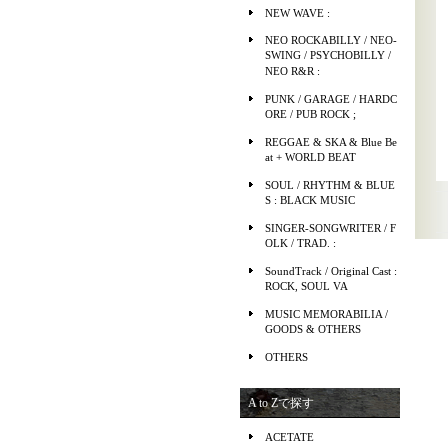
NEW WAVE :
NEO ROCKABILLY / NEO-
SWING / PSYCHOBILLY /
NEO R&R :
PUNK / GARAGE / HARDC
ORE / PUB ROCK ;
REGGAE & SKA & Blue Be
at + WORLD BEAT
SOUL / RHYTHM & BLUE
S : BLACK MUSIC
SINGER-SONGWRITER / F
OLK / TRAD. :
SoundTrack / Original Cast :
ROCK, SOUL VA
MUSIC MEMORABILIA /
GOODS & OTHERS
OTHERS
A to Zで探す
ACETATE