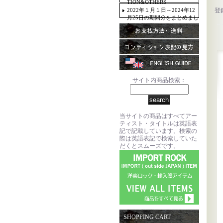
TION&OTHERS
2022年１月１日～2024年12
登
月25日の期間分をまとめまし
た。
サイト内商品検索：
当サイトの商品はすべてアー
ティスト・タイトルは英語表
記で記載しています。検索の
際は英語表記で検索していた
だくとスムーズです。
SHOPPING CART