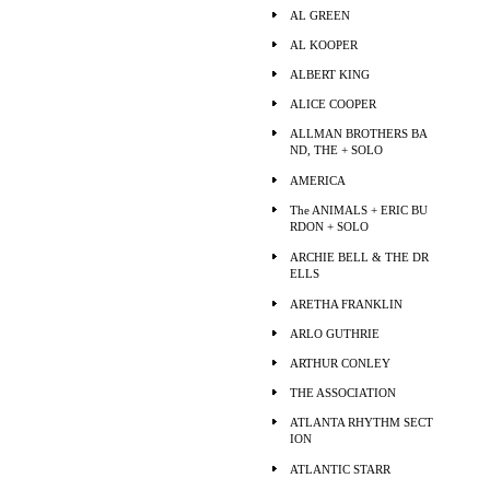
AL GREEN
AL KOOPER
ALBERT KING
ALICE COOPER
ALLMAN BROTHERS BA
ND, THE + SOLO
AMERICA
The ANIMALS + ERIC BU
RDON + SOLO
ARCHIE BELL & THE DR
ELLS
ARETHA FRANKLIN
ARLO GUTHRIE
ARTHUR CONLEY
THE ASSOCIATION
ATLANTA RHYTHM SECT
ION
ATLANTIC STARR