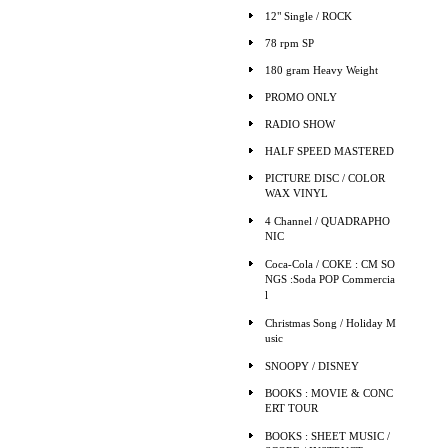
12" Single / ROCK
78 rpm SP
180 gram Heavy Weight
PROMO ONLY
RADIO SHOW
HALF SPEED MASTERED
PICTURE DISC / COLOR
WAX VINYL
4 Channel / QUADRAPHO
NIC
Coca-Cola / COKE : CM SO
NGS :Soda POP Commercia
l
Christmas Song / Holiday M
usic
SNOOPY / DISNEY
BOOKS : MOVIE & CONC
ERT TOUR
BOOKS : SHEET MUSIC /