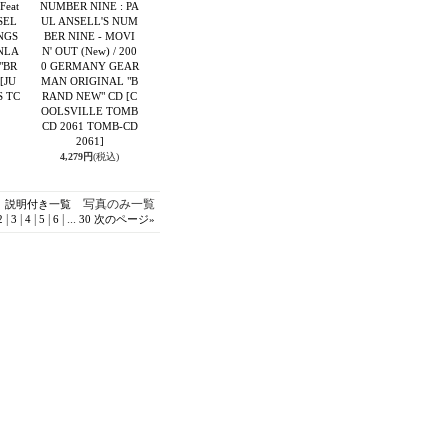
Feat
NUMBER NINE : PA
SEL
UL ANSELL'S NUM
NGS
BER NINE - MOVI
INLA
N' OUT (New) / 200
"BR
0 GERMANY GEAR
[JU
MAN ORIGINAL "B
 TC
RAND NEW" CD
[C
OOLSVILLE TOMB
CD 2061 TOMB-CD
2061]
4,279円
(税込)
写真のみ一覧
説明付き一覧
|
|
|
|
|
...
2
3
4
5
6
30
次のページ
»