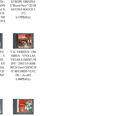
D) /
EUROPE ORIGINA
AND
L"Brand New" CD
[R
d N
AUCOUS RAUCD 1
CD
[S
37]
 SM
3,179円
(税込)
CD 8
TO
V.A. VARIOUS / OM
- S
NIBUS - VIVA LAS
NE
VEGAS 6 (MINT-/M
K EN
INT / 2003 US AME
NAL
RICA Used CD
[NO H
 CD
IT RECORDS VLVC
PEP
D6 / vlvcd6]
2,200円
(税込)