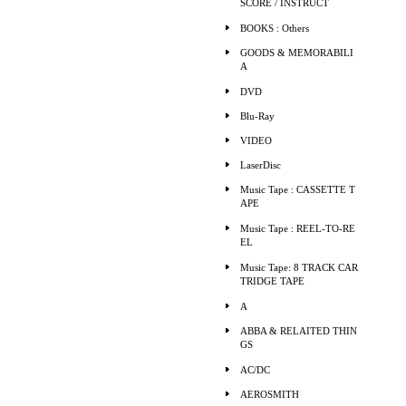
SCORE / INSTRUCT
BOOKS : Others
GOODS & MEMORABILI
A
DVD
Blu-Ray
VIDEO
LaserDisc
Music Tape : CASSETTE T
APE
Music Tape : REEL-TO-RE
EL
Music Tape: 8 TRACK CAR
TRIDGE TAPE
A
ABBA & RELAITED THIN
GS
AC/DC
AEROSMITH