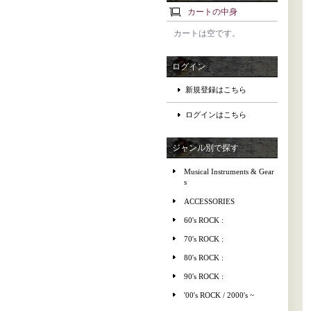
カートの中身
カートは空です。
ログイン
新規登録はこちら
ログインはこちら
ジャンル別で探す
Musical Instruments & Gear
s
ACCESSORIES
60's ROCK :
70's ROCK :
80's ROCK :
90's ROCK :
'00's ROCK / 2000's ~