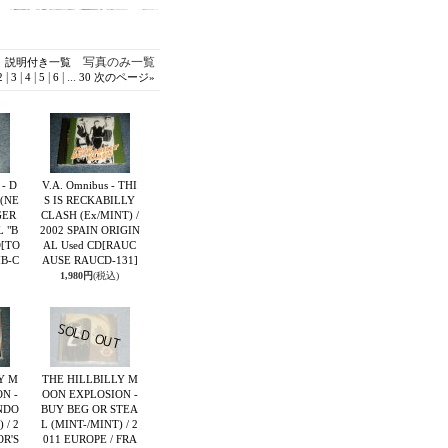
写真のみ一覧
説明付き一覧
|
|
|
|
|
...
2
3
4
5
6
30
次のページ
»
- D
V.A. Omnibus - THI
 (NE
S IS RECKABILLY
GER
CLASH (Ex/MINT) /
 "B
2002 SPAIN ORIGIN
D
[TO
AL Used CD
[RAUC
B-C
AUSE RAUCD-131]
1,980円
(税込)
Y M
THE HILLBILLY M
N -
OON EXPLOSION -
NDO
BUY BEG OR STEA
 / 2
L (MINT-/MINT) / 2
OR'S
011 EUROPE / FRA