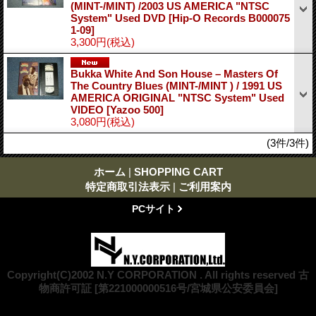
(MINT-/MINT) /2003 US AMERICA "NTSC
System" Used DVD
[Hip-O Records B000075
1-09]
3,300円
(税込)
Bukka White And Son House ‎– Masters Of
The Country Blues (MINT-/MINT ) / 1991 US
AMERICA ORIGINAL "NTSC System" Used
VIDEO
[Yazoo 500]
3,080円
(税込)
(3件/3件)
ホーム
|
SHOPPING CART
特定商取引法表示
|
ご利用案内
PCサイト
Copyright(C)2002 N.Y CORPORATION . All rights reserved 古
物商許可証 [第221000000516号/宮城県公安委員会]