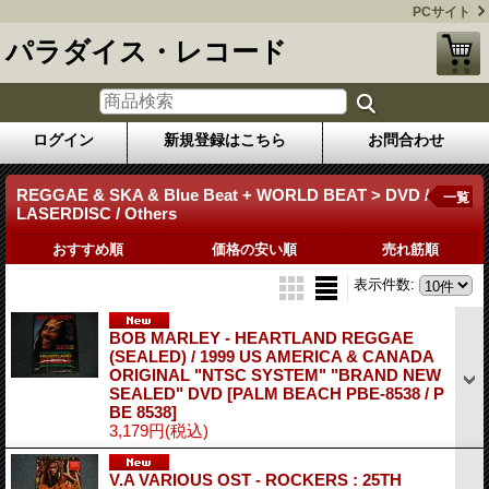
PCサイト
パラダイス・レコード
ログイン
新規登録はこちら
お問合わせ
REGGAE & SKA & Blue Beat + WORLD BEAT > DVD /
一覧
LASERDISC / Others
おすすめ順
価格の安い順
売れ筋順
表示件数
:
BOB MARLEY - HEARTLAND REGGAE
(SEALED) / 1999 US AMERICA & CANADA
ORIGINAL "NTSC SYSTEM" "BRAND NEW
SEALED" DVD
[PALM BEACH PBE-8538 / P
BE 8538]
3,179円
(税込)
V.A VARIOUS OST - ROCKERS : 25TH