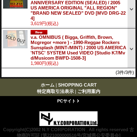
ANNIVERSARY EDITION (SEALED) / 2005
US AMERICA ORIGINAL "ALL REGION"
"BRAND NEW SEALED" DVD
[MVD DRG-22
4]
3,619円
(税込)
v.a. OMNIBUS ( Bigga, Griffith, Brown,
Mcgregor +more ) - 1990-Reggae Rockers
Sunsplash (MINT-/MINT) / 2000 US AMERICA
'NTSC' SYSTEM Used VIDEO
[Studio K7/Mv
d/Musicom BWFD-1508-3]
1,980円
(税込)
(3件/3件)
ホーム
|
SHOPPING CART
特定商取引法表示
|
ご利用案内
PCサイト
Copyright(C)2002 N.Y CORPORATION . All rights reserved 古
物商許可証 [第221000000516号/宮城県公安委員会]