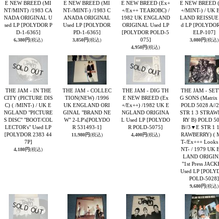
E NEW BREED (MI
E NEW BREED (MI
E NEW BREED (Ex+
E NEW BREED 
NT/MINT) /1983 CA
NT-/MINT-) /1983 C
+/Ex++ TEAROBC) /
+/MINT-) / UK
NADA ORIGINAL U
ANADA ORIGINAL
1982 UK ENGLAND
LAND REISSUE
sed LP
[POLYDOR P
Used LP
[POLYDOR
ORIGINAL Used LP
d LP
[POLYDOR
D-1-6365]
PD-1-6365]
[POLYDOR POLD-5
ELP-107]
075]
6,380円
(税込)
3,850円
(税込)
3,080円
(税込)
4,950円
(税込)
THE JAM - IN THE
THE JAM - COLLEC
THE JAM - DIG TH
THE JAM - SET
CITY (PICTURE DIS
TION(NEW) /1996
E NEW BREED (Ex
G SONS (Matrix 
C) ( /MINT-) / UK E
UK ENGLAND ORI
+/Ex++) /1982 UK E
POLD 5028 A//
NGLAND "PICTURE
GINAL "BRAND NE
NGLAND ORIGINA
STR 1 3 STRA
S DISC" "BOOT/COL
W" 2-LP's
[POLYDO
L Used LP
[POLYDO
RY B) POLD 5
LECTOR's" Used LP
R 531493-1]
R POLD-5075]
B//3▼E STR 1 1
[POLYDOR 2383 44
RAWBERRY) ( 
11,980円
(税込)
4,400円
(税込)
7P]
T-/Ex+++ Looks
NT- / 1979 UK
4,180円
(税込)
LAND ORIGIN
"1st Press JACK
Used LP
[POLY
POLD-5028]
9,680円
(税込)