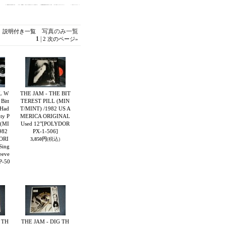
写真のみ一覧
説明付き一覧
1
|
2
次のページ
»
L W
THE JAM - THE BIT
Bitt
TEREST PILL (MIN
r Had
T/MINT) /1982 US A
ty P
MERICA ORIGINAL
 (MI
Used 12"
[POLYDOR
982
PX-1-506]
ORI
3,850円
(税込)
Sing
leeve
P-50
 TH
THE JAM - DIG TH