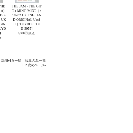
THE
THE JAM - THE GIF
 A)
T ( MINT-/MINT- ) /
( Ex+
19782 UK ENGLAN
7 UK
D ORIGINAL Used
GIN
LP
[POLYDOR POL
LYD
D-5055]
]
6,380円
(税込)
)
写真のみ一覧
説明付き一覧
1
|
2
次のページ
»