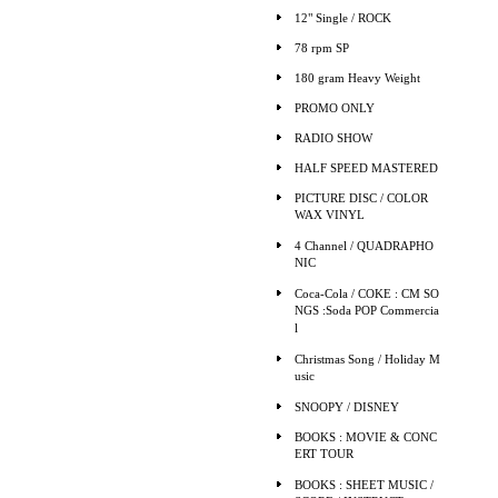
12" Single / ROCK
78 rpm SP
180 gram Heavy Weight
PROMO ONLY
RADIO SHOW
HALF SPEED MASTERED
PICTURE DISC / COLOR
WAX VINYL
4 Channel / QUADRAPHO
NIC
Coca-Cola / COKE : CM SO
NGS :Soda POP Commercia
l
Christmas Song / Holiday M
usic
SNOOPY / DISNEY
BOOKS : MOVIE & CONC
ERT TOUR
BOOKS : SHEET MUSIC /