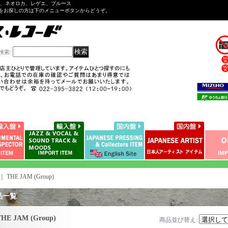
ル、ネオロカ、レゲエ、ブルース
をお探しの方は下のメニューボタンからどうぞ。
検索
:
｜
THE JAM (Group)
品一覧
THE JAM (Group)
商品並び替え
: