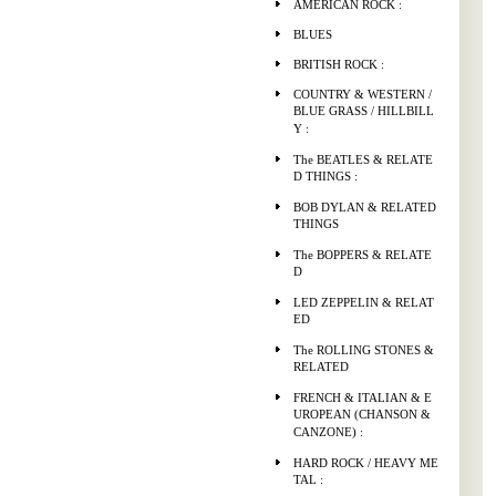
AMERICAN ROCK :
BLUES
BRITISH ROCK :
COUNTRY & WESTERN /
BLUE GRASS / HILLBILL
Y :
The BEATLES & RELATE
D THINGS :
BOB DYLAN & RELATED
THINGS
The BOPPERS & RELATE
D
LED ZEPPELIN & RELAT
ED
The ROLLING STONES &
RELATED
FRENCH & ITALIAN & E
UROPEAN (CHANSON &
CANZONE) :
HARD ROCK / HEAVY ME
TAL :