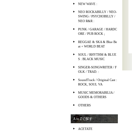
NEW WAVE :
NEO ROCKABILLY / NEO-
SWING / PSYCHOBILLY /
NEO R&R :
PUNK / GARAGE / HARDC
ORE / PUB ROCK ;
REGGAE & SKA & Blue Be
at + WORLD BEAT
SOUL / RHYTHM & BLUE
S : BLACK MUSIC
SINGER-SONGWRITER / F
OLK / TRAD. :
SoundTrack / Original Cast :
ROCK, SOUL VA
MUSIC MEMORABILIA /
GOODS & OTHERS
OTHERS
A to Zで探す
ACETATE