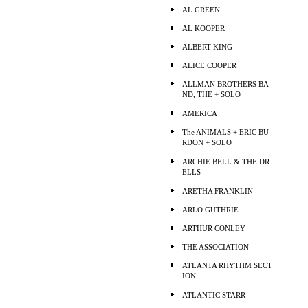
AL GREEN
AL KOOPER
ALBERT KING
ALICE COOPER
ALLMAN BROTHERS BA
ND, THE + SOLO
AMERICA
The ANIMALS + ERIC BU
RDON + SOLO
ARCHIE BELL & THE DR
ELLS
ARETHA FRANKLIN
ARLO GUTHRIE
ARTHUR CONLEY
THE ASSOCIATION
ATLANTA RHYTHM SECT
ION
ATLANTIC STARR