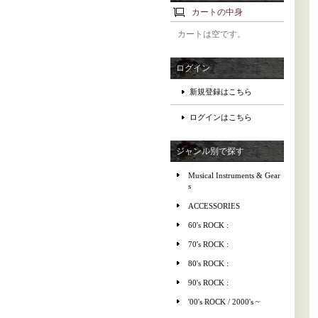
カートの中身
カートは空です。
ログイン
新規登録はこちら
ログインはこちら
ジャンル別で探す
Musical Instruments & Gear
s
ACCESSORIES
60's ROCK :
70's ROCK :
80's ROCK :
90's ROCK :
'00's ROCK / 2000's ~