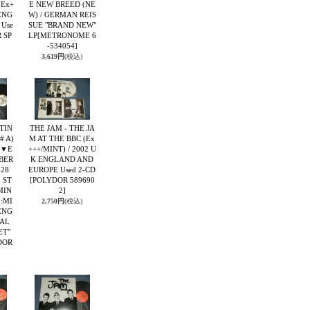
(Ex+
E NEW BREED (NE
 ENG
W) / GERMAN REIS
 Use
SUE "BRAND NEW"
 SP
LP
[METRONOME 6
-534054]
3,619円
(税込)
TIN
THE JAM - THE JA
# A)
M AT THE BBC (Ex
2▼E
+++/MINT) / 2002 U
WBER
K ENGLAND AND
028
EUROPE Used 2-CD
 ST
[POLYDOR 589690
MIN
2]
 :MI
2,750円
(税込)
 ENG
AL
ET"
DOR