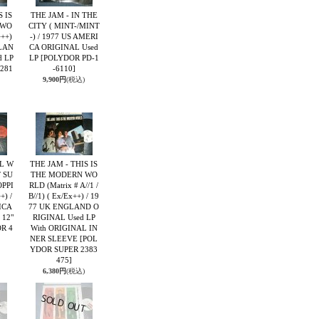
S IS
THE JAM - IN THE
 WO
CITY ( MINT-/MINT
+++)
-) / 1977 US AMERI
GLAN
CA ORIGINAL Used
d LP
LP
[POLYDOR PD-1
281
-6110]
9,900円
(税込)
UL W
THE JAM - THIS IS
T SU
THE MODERN WO
OPPI
RLD (Matrix # A//1 /
+) /
B//1) ( Ex/Ex++) / 19
ICA
77 UK ENGLAND O
 12"
RIGINAL Used LP
R 4
With ORIGINAL IN
NER SLEEVE
[POL
YDOR SUPER 2383
475]
6,380円
(税込)