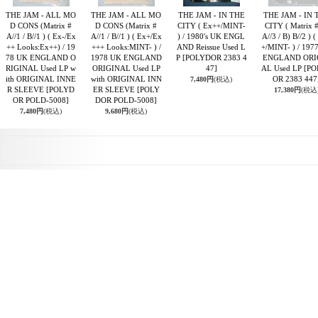
THE JAM - ALL MO
THE JAM - ALL MO
THE JAM - IN THE
THE JAM - IN 
D CONS (Matrix #
D CONS (Matrix #
CITY ( Ex++/MINT-
CITY ( Matrix #
A//1 / B//1 ) ( Ex-/Ex
A//1 / B//1 ) ( Ex+/Ex
) / 1980's UK ENGL
A//3 / B) B//2 ) 
++ Looks:Ex++) / 19
+++ Looks:MINT- ) /
AND Reissue Used L
+/MINT- ) / 197
78 UK ENGLAND O
1978 UK ENGLAND
P
[POLYDOR 2383 4
ENGLAND ORI
RIGINAL Used LP w
ORIGINAL Used LP
47]
AL Used LP
[PO
ith ORIGINAL INNE
with ORIGINAL INN
OR 2383 447
7,480円
(税込)
R SLEEVE
[POLYD
ER SLEEVE
[POLY
17,380円
(税込
OR POLD-5008]
DOR POLD-5008]
7,480円
(税込)
9,680円
(税込)