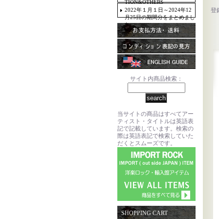
TION&OTHERS
2022年１月１日～2024年12
登
月25日の期間分をまとめまし
た。
サイト内商品検索：
当サイトの商品はすべてアー
ティスト・タイトルは英語表
記で記載しています。検索の
際は英語表記で検索していた
だくとスムーズです。
SHOPPING CART