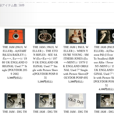
録アイテム数
:
58件
THE JAM (PAUL W
THE JAM ( PAUL W
THE JAM ( PAUL W
THE JAM (PAU
ELLER) - A)START
ELLER ) - THE ETO
ELLER ) - WHEN Y
ELLER) - A)The 
B)LIZA RADLEY (-
N RIFLES : SEE SA
OU'RE YOUNG : SM
erest Pill (I Eve
/Ex+++, Ex+++) / 19
W (Ex+/Ex++) / 197
ITHERS JONES (Ex
To Swallow) B)Pi
80 UK ENGLAND O
9 UK ENGLAND OR
++/MINT-) / 1979 U
oor Alfie / Fever
RIGINAL Used 7" Si
IGINAL Used 7" Sin
K ENGLAND ORIGI
NT-/MINT-) / 1
ngle
[POLYDOR 205
gle with Picture Sleev
NAL Used 7" Single
UK ENGLAND 
9 266]
e
[POLYDOR POSP-8
with Picture Sleeve
[P
GINAL Used 7" 
3]
OLYDOR POSP-69]
le with Picture S
3,300円
(税込)
[POLYDOR POS
5,280円
(税込)
5,280円
(税込)
5]
4,180円
(税込)
THE JAM - DIG TH
THE JAM - DIG TH
THE JAM - DIG TH
THE JAM - DIG