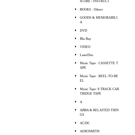
SCORE / INSTRUCT
BOOKS : Others
GOODS & MEMORABILI
A
DVD
Blu-Ray
VIDEO
LaserDisc
Music Tape : CASSETTE T
APE
Music Tape : REEL-TO-RE
EL
Music Tape: 8 TRACK CAR
TRIDGE TAPE
A
ABBA & RELAITED THIN
GS
AC/DC
AEROSMITH