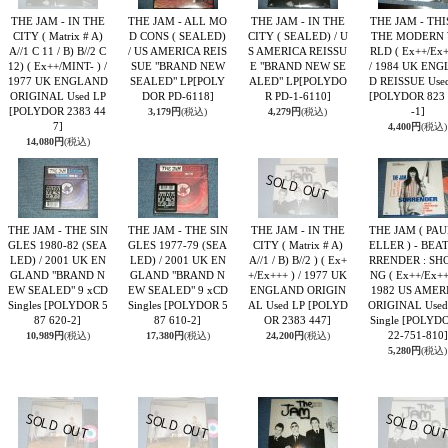
THE JAM - IN THE
THE JAM - ALL MO
THE JAM - IN THE
THE JAM - THI
CITY ( Matrix # A)
D CONS ( SEALED)
CITY ( SEALED) / U
THE MODERN
A//1 C 11 / B) B//2 C
/ US AMERICA REIS
S AMERICA REISSU
RLD ( Ex++/Ex
12) ( Ex++/MINT- ) /
SUE "BRAND NEW
E "BRAND NEW SE
/ 1984 UK EN
1977 UK ENGLAND
SEALED" LP
[POLY
ALED" LP
[POLYDO
D REISSUE Use
ORIGINAL Used LP
DOR PD-6118]
R PD-1-6110]
[POLYDOR 823 
[POLYDOR 2383 44
-1]
3,179円
(税込)
4,279円
(税込)
7]
4,400円
(税込)
14,080円
(税込)
THE JAM - THE SIN
THE JAM - THE SIN
THE JAM - IN THE
THE JAM ( PA
GLES 1980-82 (SEA
GLES 1977-79 (SEA
CITY ( Matrix # A)
ELLER ) - BEA
LED) / 2001 UK EN
LED) / 2001 UK EN
A//1 / B) B//2 ) ( Ex+
RRENDER : SH
GLAND "BRAND N
GLAND "BRAND N
+/Ex+++ ) / 1977 UK
NG ( Ex++/Ex++
EW SEALED" 9 xCD
EW SEALED" 9 xCD
ENGLAND ORIGIN
1982 US AMER
Singles
[POLYDOR 5
Singles
[POLYDOR 5
AL Used LP
[POLYD
ORIGINAL Used
87 620-2]
87 610-2]
OR 2383 447]
Single
[POLYDO
22-751-810]
10,989円
(税込)
17,380円
(税込)
24,200円
(税込)
5,280円
(税込)