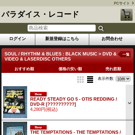
PCサイト
パラダイス・レコード
ログイン
新規登録はこちら
お問合わせ
SOUL / RHYTHM & BLUES : BLACK MUSIC > DVD &
一覧
VIDEO & LASERDISC OTHERS
おすすめ順
価格の安い順
売れ筋順
表示件数
:
READY STEADY GO 5 - OTIS REDDING /
DVD-R
[??????????]
4,280円
(税込)
THE TEMPTATIONS - THE TEMPTATIONS /