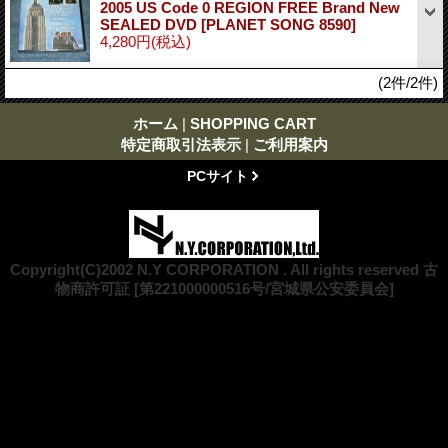
2005 US Code 0 REGION FREE Brand New
SEALED DVD
[PLANET SONG 8590]
4,280円
(税込)
(2件/2件)
ホーム
|
SHOPPING CART
特定商取引法表示
|
ご利用案内
PCサイト
Copyright(C)2002 N.Y CORPORATION . All rights reserved 古
物商許可証 [第221000000516号/宮城県公安委員会]