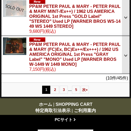
PP&M PETER PAUL & MARY - PETER PAUL
& MARY MINT-/Ex++) / 1962 US AMERICA
ORIGINAL 1st Press "GOLD Label"
"STEREO" Used LP
[WARNER BROS WS-14
49 WS 1449 STEREO]
9,680円
(税込)
PP&M PETER PAUL & MARY - PETER PAUL
& MARY (FC)Ex, BC)Ex++/Ex+++) / 1962 US
AMERICA ORIGINAL 1st Press "GRAY
Label" "MONO" Used LP
[WARNER BROS
W-1449 W 1449 MONO]
7,150円
(税込)
(10件/45件)
...
1
2
3
5
次
»
ホーム
|
SHOPPING CART
特定商取引法表示
|
ご利用案内
PCサイト