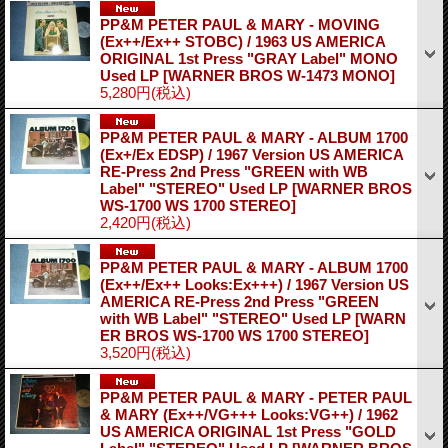
PP&M PETER PAUL & MARY - MOVING
(Ex++/Ex++ STOBC) / 1963 US AMERICA
ORIGINAL 1st Press "GRAY Label" MONO
Used LP
[WARNER BROS W-1473 MONO]
5,280円
(税込)
PP&M PETER PAUL & MARY - ALBUM 1700
(Ex+/Ex EDSP) / 1967 Version US AMERICA
RE-Press 2nd Press "GREEN with WB
Label" "STEREO" Used LP
[WARNER BROS
WS-1700 WS 1700 STEREO]
2,420円
(税込)
PP&M PETER PAUL & MARY - ALBUM 1700
(Ex++/Ex++ Looks:Ex+++) / 1967 Version US
AMERICA RE-Press 2nd Press "GREEN
with WB Label" "STEREO" Used LP
[WARN
ER BROS WS-1700 WS 1700 STEREO]
3,520円
(税込)
PP&M PETER PAUL & MARY - PETER PAUL
& MARY (Ex++/VG+++ Looks:VG++) / 1962
US AMERICA ORIGINAL 1st Press "GOLD