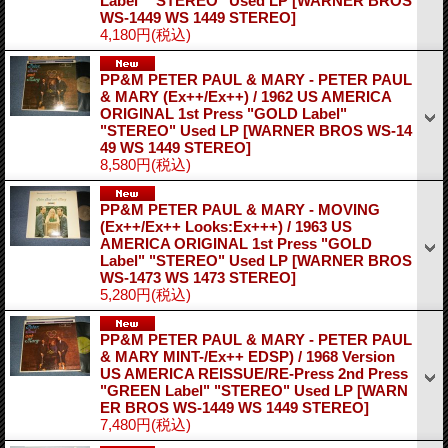
Label" "STEREO" Used LP
[WARNER BROS
WS-1449 WS 1449 STEREO]
4,180円
(税込)
PP&M PETER PAUL & MARY - PETER PAUL
& MARY (Ex++/Ex++) / 1962 US AMERICA
ORIGINAL 1st Press "GOLD Label"
"STEREO" Used LP
[WARNER BROS WS-14
49 WS 1449 STEREO]
8,580円
(税込)
PP&M PETER PAUL & MARY - MOVING
(Ex++/Ex++ Looks:Ex+++) / 1963 US
AMERICA ORIGINAL 1st Press "GOLD
Label" "STEREO" Used LP
[WARNER BROS
WS-1473 WS 1473 STEREO]
5,280円
(税込)
PP&M PETER PAUL & MARY - PETER PAUL
& MARY MINT-/Ex++ EDSP) / 1968 Version
US AMERICA REISSUE/RE-Press 2nd Press
"GREEN Label" "STEREO" Used LP
[WARN
ER BROS WS-1449 WS 1449 STEREO]
7,480円
(税込)