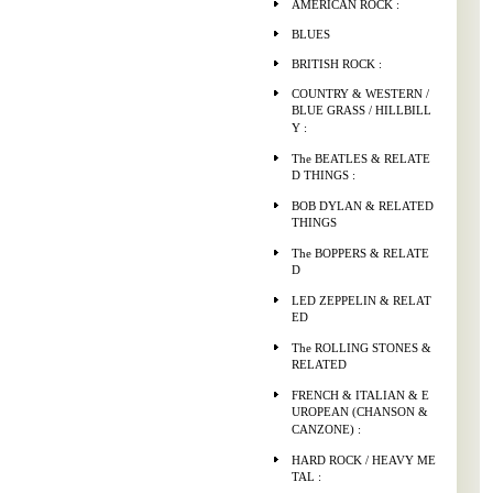
AMERICAN ROCK :
BLUES
BRITISH ROCK :
COUNTRY & WESTERN /
BLUE GRASS / HILLBILL
Y :
The BEATLES & RELATE
D THINGS :
BOB DYLAN & RELATED
THINGS
The BOPPERS & RELATE
D
LED ZEPPELIN & RELAT
ED
The ROLLING STONES &
RELATED
FRENCH & ITALIAN & E
UROPEAN (CHANSON &
CANZONE) :
HARD ROCK / HEAVY ME
TAL :