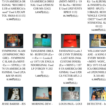
73 US AMERICA OR
US AMERICA ORIGI
(MINT-/MINT-) / 19
K) / 1st ALBUM)
IGINAL "RECORD C
NAL Used LP
[MUSI
95 Re-Pro / REISSU
th INSERTS) (E
LUB of AMERICA Is
COR MS-3242]
E Used LP
[EVENTS
MINT- SPLIT) /
sued" Used LP
[CAPI
RPR19 113]
3 BRAZIL REIS
3,850円
(税込)
TOL SMAS-611115]
"SINGLE COVE
10,780円
(税込)
CKET" Used LP
6,380円
(税込)
NTINENTAL SL
0112]
14,080円
(税込
SYMPHONIC SLAM
TANGERINE DREA
FANDANGO (with J
WILLIAM SAIN
(SYMPHONIC PRO
M - RUBYCON (Ex+
OE LYNN TURNER)
ANE - A SONG 
GRE) - SYMPHONI
++/Ex+++ Looks:E
- LAST KISS (With
EVERY MOOD 
C SLAM (Ex/MINT-
x)/ 1975 UK ENGLA
CUSTOM INNER)
+/MINT- WOFC
~Ex+++ STPOL) / 19
NDORIGINAL Used
(Ex++/MINT-) / 197
BC)/ 1973 US 
76 US AMERICA OR
LP
[VIRGIN V-202
8 US AMERICA ORI
ICA ORIGINBAL
IGINBAL Used LP
[A
5]
GINBAL Used LP
[R
ed LP
[DUNHILL
&M SP-4619]
CA VICTOR AFL1-2
X-50148]
7,480円
(税込)
696]
8,580円
(税込)
6,380円
(税込)
8,580円
(税込)
JESSE BARISH - JES
MORNING DEW -
LOUIS PAUL- LOUI
DETECTIVE - It