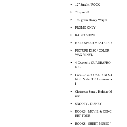
12" Single / ROCK
78 rpm SP
180 gram Heavy Weight
PROMO ONLY
RADIO SHOW
HALF SPEED MASTERED
PICTURE DISC / COLOR
WAX VINYL
4 Channel / QUADRAPHO
NIC
Coca-Cola / COKE : CM SO
NGS :Soda POP Commercia
l
Christmas Song / Holiday M
usic
SNOOPY / DISNEY
BOOKS : MOVIE & CONC
ERT TOUR
BOOKS : SHEET MUSIC /