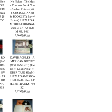
 One
No Nukes : The Mus
 OU
e Concerts For A Non
MERI
-Nuclear Future (Wit
Bran
h CUSTOM INNER
LP
[S
& BOOKLET) Ex++/
850
Ex+++) / 1979 US A
MERICA ORIGINAL
Used 3-LP
[ASYLU
M ML-801]
7,700円
(税込)
 RO
DAVID ACKLES - A
(bef
MERICAN GOTHIC
YORK
(With INSERTS) (Ex/
ENS
Ex++ Looks*:Ex+++
L OV
EDSP, TAPE SEAM)
/ 19
/ 1972 US AMERICA
A OR
ORIGINAL Used LP
P
[C
[ELEKTRA EKS-750
003
32]
5,379円
(税込)