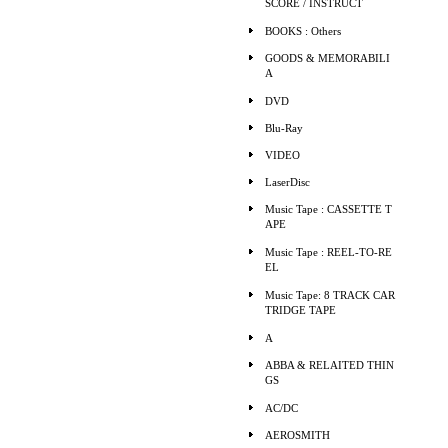
SCORE / INSTRUCT
BOOKS : Others
GOODS & MEMORABILI
A
DVD
Blu-Ray
VIDEO
LaserDisc
Music Tape : CASSETTE T
APE
Music Tape : REEL-TO-RE
EL
Music Tape: 8 TRACK CAR
TRIDGE TAPE
A
ABBA & RELAITED THIN
GS
AC/DC
AEROSMITH