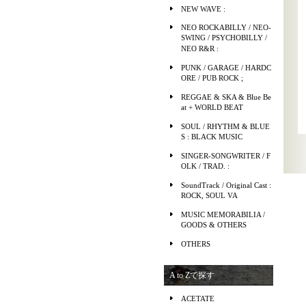
NEW WAVE :
NEO ROCKABILLY / NEO-
SWING / PSYCHOBILLY /
NEO R&R :
PUNK / GARAGE / HARDC
ORE / PUB ROCK ;
REGGAE & SKA & Blue Be
at + WORLD BEAT
SOUL / RHYTHM & BLUE
S : BLACK MUSIC
SINGER-SONGWRITER / F
OLK / TRAD. :
SoundTrack / Original Cast :
ROCK, SOUL VA
MUSIC MEMORABILIA /
GOODS & OTHERS
OTHERS
A to Zで探す
ACETATE