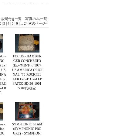
写真のみ一覧
説明付き一覧
|
|
|
|
|
...
2
3
4
5
6
24
次のページ
»
NG -
FOCUS - HAMBUR
ING
GER CONCHERTO
 (Ex
(Ex+/MINT-) / 1974
1 US
US AMERICA ORIGI
INA
NAL "75 ROCKFEL
ME G
LER Label" Used LP
TERE
[ATCO SD 36-100]
tol R
5,280円
(税込)
]
os -
SYMPHONIC SLAM
dos
(SYMPHONIC PRO
ROC
GRE) - SYMPHONI