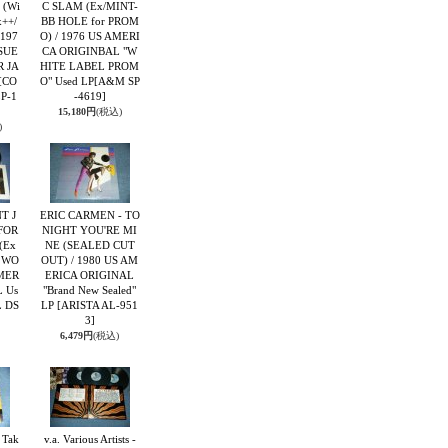
 (Wi
C SLAM (Ex/MINT-
x++/
BB HOLE for PROM
 197
O) / 1976 US AMERI
SUE
CA ORIGINBAL "W
R JA
HITE LABEL PROM
[CO
O" Used LP
[A&M SP
P-1
-4619]
15,180円
(税込)
)
T J
ERIC CARMEN - TO
FOR
NIGHT YOU'RE MI
(Ex
NE (SEALED CUT
, WO
OUT) / 1980 US AM
AMER
ERICA ORIGINAL
 Us
"Brand New Sealed"
 DS
LP
[ARISTA AL-951
3]
6,479円
(税込)
 Tak
v.a. Various Artists -