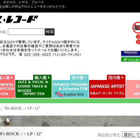
ル、ネオロカ、レゲエ、ブルース
をお探しの方は下のメニューボタンからどうぞ。
検索
:
｜
70's ROCK : > LP / 12"
品一覧
0's ROCK : > LP / 12"
商品並び替え
: