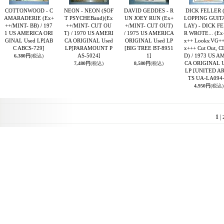
COTTONWOOD - C
NEON - NEON (SOF
DAVID GEDDES - R
DICK FELLER 
AMARADERIE (Ex+
T PSYCHEBand)(Ex
UN JOEY RUN (Ex+
LOPPING GUIT
++/MINT- BB) / 197
++/MINT- CUT OU
+/MINT- CUT OUT)
LAY) - DICK F
1 US AMERICA ORI
T) / 1970 US AMERI
/ 1975 US AMERICA
R WROTE... (Ex
GINAL Used LP
[AB
CA ORIGINAL Used
ORIGINAL Used LP
x++ Looks:VG++
C ABCS-729]
LP
[PARAMOUNT P
[BIG TREE BT-8951
x+++ Cut Out, 
AS-5024]
1]
D) / 1973 US A
6,380円
(税込)
CA ORIGINAL U
7,480円
(税込)
8,580円
(税込)
LP
[UNITED AR
TS UA-LA094-
4,950円
(税込)
1
|