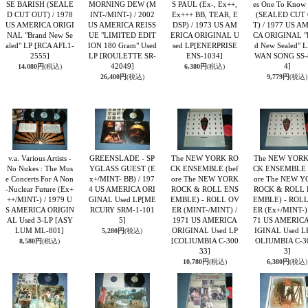
SE BARISH (SEALE
MORNING DEW (M
S PAUL (Ex-, Ex++,
es One To Know
D CUT OUT) / 1978
INT-/MINT-) / 2002
Ex+++ BB, TEAR, E
(SEALED CUT
US AMERICA ORIGI
US AMERICA REISS
DSP) / 1973 US AM
T) / 1977 US A
NAL "Brand New Se
UE "LIMITED EDIT
ERICA ORIGINAL U
CA ORIGINAL "
aled" LP
[RCA AFL1-
ION 180 Gram" Used
sed LP
[ENERPRISE
d New Sealed" 
2555]
LP
[ROULETTE SR-
ENS-1034]
WAN SONG SS-
42049]
4]
14,080円
(税込)
6,380円
(税込)
26,400円
(税込)
9,779円
(税込)
v.a. Various Artists -
GREENSLADE - SP
The NEW YORK RO
The NEW YORK
No Nukes : The Mus
YGLASS GUEST (E
CK ENSEMBLE (bef
CK ENSEMBLE 
e Concerts For A Non
x+/MINT- BB) / 197
ore The NEW YORK
ore The NEW 
-Nuclear Future (Ex+
4 US AMERICA ORI
ROCK & ROLL ENS
ROCK & ROLL 
++/MINT-) / 1979 U
GINAL Used LP
[ME
EMBLE) - ROLL OV
EMBLE) - ROL
S AMERICA ORIGIN
RCURY SRM-1-101
ER (MINT-/MINT) /
ER (Ex+/MINT-) 
AL Used 3-LP
[ASY
5]
1971 US AMERICA
71 US AMERIC
LUM ML-801]
ORIGINAL Used LP
IGINAL Used L
5,280円
(税込)
[COLIUMBIA C-300
OLIUMBIA C-3
8,580円
(税込)
33]
3]
10,780円
(税込)
6,380円
(税込)