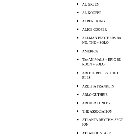
AL GREEN
AL KOOPER
ALBERT KING
ALICE COOPER
ALLMAN BROTHERS BA
ND, THE + SOLO
AMERICA
The ANIMALS + ERIC BU
RDON + SOLO
ARCHIE BELL & THE DR
ELLS
ARETHA FRANKLIN
ARLO GUTHRIE
ARTHUR CONLEY
THE ASSOCIATION
ATLANTA RHYTHM SECT
ION
ATLANTIC STARR