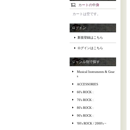
カートの中身
カートは空です。
ログイン
新規登録はこちら
ログインはこちら
ジャンル別で探す
Musical Instruments & Gear
s
ACCESSORIES
60's ROCK :
70's ROCK :
80's ROCK :
90's ROCK :
'00's ROCK / 2000's ~