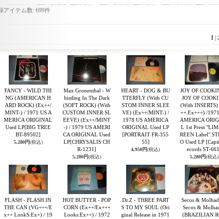
録アイテム数
:
699件
1
|
FANCY - WILD THI
Max Gronenthal - W
HEART - DOG & BU
JOY OF COOKI
NG (AMERICAN H
histling In The Dark
TTERFLY (With CU
JOY OF COOK
ARD ROCK) (Ex++/
(SOFT ROCK) (With
STOM INNER SLEE
(With INSERTS)
MINT-) / 1971 US A
CUSTOM INNER SL
VE) (Ex++/MINT-) /
++.Ex+++) /197
MERICA ORIGINAL
EEVE) (Ex++/MINT
1978 US AMERICA
AMERICA ORIG
Used LP
[BIG TREE
-) / 1979 US AMERI
ORIGINAL Used LP
L 1st Press "LI
BT-89502]
CA ORIGINAL Used
[PORTRAIT FR-355
REEN Label" S
LP
[CHRYSALIS CH
55]
O Used LP
[Capi
5,280円
(税込)
R-1231]
ecords ST-661
4,950円
(税込)
5,280円
(税込)
5,280円
(税込)
FLASH - FLASH IN
HOT BUTTER - POP
Dr.Z - THREE PART
Secos & Molhad
THE CAN (VG+++/E
CORN (Ex++/Ex+++
S TO MY SOUL (Ori
Secos & Molha
x++ LookS:Ex+) / 19
Looks:Ex++) / 1972
ginal Release in 1971
(BRAZILIAN 