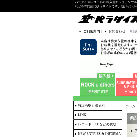
パラダイスレコードの 輸入盤ロック、ソウ
などを専門的に扱うサイトです。他ジャンル
ご利用案内
｜
お問合わせ
商品
特定商取引法表示
ホーム
LINK
商
レコード・CDなどの買取
7
NEW ENTRIES & INFORMA