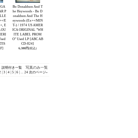
(GA
Bo Donaldson And T
AR P
he Heywoods - Bo D
ELLE
onaldson And The H
++/E
eywoods (Ex++/MIN
+, E
T-) / 1974 US AMER
CLOU
ICA ORIGINAL "WH
MERI
ITE LABEL PROM
sed
O" Used LP
[ABC AB
TIS
CD-824]
F]
6,380円
(税込)
写真のみ一覧
説明付き一覧
|
|
|
|
|
...
2
3
4
5
6
24
次のページ
»