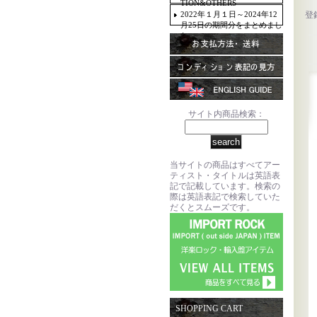
TION&OTHERS
2022年１月１日～2024年12
登
月25日の期間分をまとめまし
た。
サイト内商品検索：
当サイトの商品はすべてアー
ティスト・タイトルは英語表
記で記載しています。検索の
際は英語表記で検索していた
だくとスムーズです。
SHOPPING CART