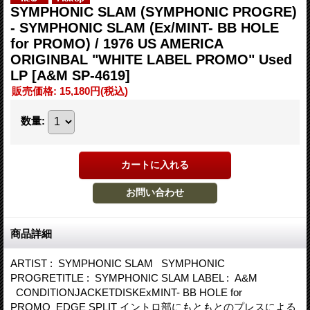
SYMPHONIC SLAM (SYMPHONIC PROGRE)
- SYMPHONIC SLAM (Ex/MINT- BB HOLE
for PROMO) / 1976 US AMERICA
ORIGINBAL "WHITE LABEL PROMO" Used
LP
[A&M SP-4619]
販売価格
:
15,180円
(税込)
数量
:
商品詳細
ARTIST : SYMPHONIC SLAM SYMPHONIC
PROGRETITLE : SYMPHONIC SLAM LABEL : A&M
CONDITIONJACKETDISKExMINT- BB HOLE for
PROMO EDGE SPLIT イントロ部にもともとのプレスによる