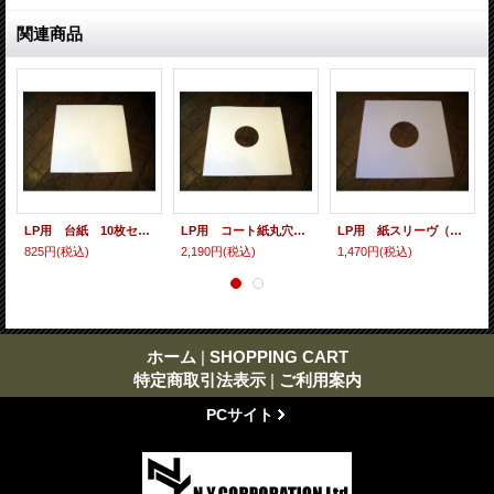
関連商品
LP用 台紙 10枚セット
LP用 コート紙丸穴ジャケ 10枚セット
LP用 紙スリーヴ（レギュラー 四角の角） 10枚セット
825円
(税込)
2,190円
(税込)
1,470円
(税込)
ホーム
|
SHOPPING CART
特定商取引法表示
|
ご利用案内
PCサイト