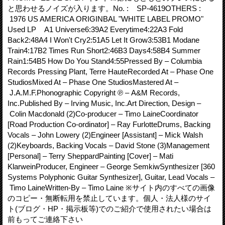
と思わせるノイズが入ります。No. : SP-4619OTHERS :
1976 US AMERICA ORIGINBAL "WHITE LABEL PROMO"
Used LP A1 Universe6:39A2 Everytime4:22A3 Fold
Back2:48A4 I Won't Cry2:51A5 Let It Grow3:53B1 Modane
Train4:17B2 Times Run Short2:46B3 Days4:58B4 Summer
Rain1:54B5 How Do You Stand4:55Pressed By – Columbia
Records Pressing Plant, Terre HauteRecorded At – Phase One
StudiosMixed At – Phase One StudiosMastered At –
J.A.M.F.Phonographic Copyright ℗ – A&M Records,
Inc.Published By – Irving Music, Inc.Art Direction, Design –
Colin Macdonald (2)Co-producer – Timo LaineCoordinator
[Road Production Co-ordinator] – Ray FurlotteDrums, Backing
Vocals – John Lowery (2)Engineer [Assistant] – Mick Walsh
(2)Keyboards, Backing Vocals – David Stone (3)Management
[Personal] – Terry SheppardPainting [Cover] – Mati
KlarweinProducer, Engineer – George SemkiwSynthesizer [360
Systems Polyphonic Guitar Synthesizer], Guitar, Lead Vocals –
Timo LaineWritten-By – Timo Laine ※サイト内のすべての画像
のコピー・無断転用を禁止しています。個人・法人様のサイ
ト(ブログ・HP・掲示板等)でのご紹介で使用されたい場合は
前もってご連絡下さい