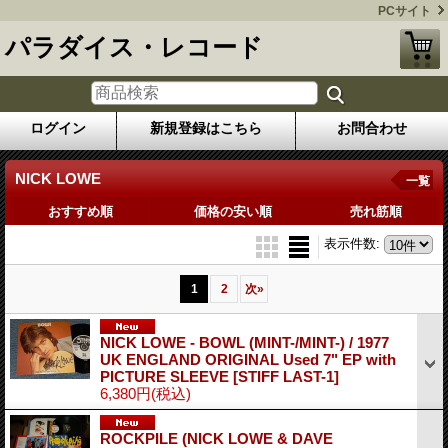
PCサイト
パラダイス・レコード
ログイン
新規登録はこちら
お問合わせ
NICK LOWE
一覧
おすすめ順
価格の安い順
売れ筋順
表示件数
:
1
2
次
»
NICK LOWE - BOWL (MINT-/MINT-) / 1977
UK ENGLAND ORIGINAL Used 7" EP with
PICTURE SLEEVE
[STIFF LAST-1]
6,380円
(税込)
ROCKPILE (NICK LOWE & DAVE