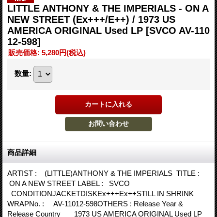
LITTLE ANTHONY & THE IMPERIALS - ON A
NEW STREET (Ex+++/E++) / 1973 US
AMERICA ORIGINAL Used LP
[SVCO AV-110
12-598]
販売価格
:
5,280円
(税込)
数量
:
商品詳細
ARTIST : (LITTLE)ANTHONY & THE IMPERIALS TITLE :
ON A NEW STREET LABEL : SVCO
CONDITIONJACKETDISKEx+++Ex++STILL IN SHRINK
WRAPNo. : AV-11012-598OTHERS : Release Year &
Release Country 1973 US AMERICA ORIGINAL Used LP