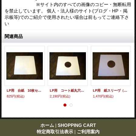
※サイト内のすべての画像のコピー・無断転用
を禁止しています。 個人・法人様のサイト(ブログ・HP・掲
示板等)でのご紹介で使用されたい場合は前もってご連絡下さ
い
関連商品
LP用 台紙 10枚セット
LP用 コート紙丸穴ジャケ 10枚セット
LP用 紙スリーヴ（レギュラー 四角の角） 10枚セット
825円
(税込)
2,190円
(税込)
1,470円
(税込)
ホーム
|
SHOPPING CART
特定商取引法表示
|
ご利用案内