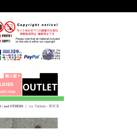
｜
v.a. Various - ROCK
S / and OTHERS