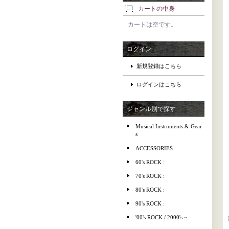
カートの中身
カートは空です。
ログイン
新規登録はこちら
ログインはこちら
ジャンル別で探す
Musical Instruments & Gear
s
ACCESSORIES
60's ROCK :
70's ROCK :
80's ROCK :
90's ROCK :
'00's ROCK / 2000's ~