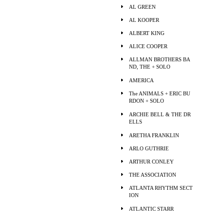
AL GREEN
AL KOOPER
ALBERT KING
ALICE COOPER
ALLMAN BROTHERS BA
ND, THE + SOLO
AMERICA
The ANIMALS + ERIC BU
RDON + SOLO
ARCHIE BELL & THE DR
ELLS
ARETHA FRANKLIN
ARLO GUTHRIE
ARTHUR CONLEY
THE ASSOCIATION
ATLANTA RHYTHM SECT
ION
ATLANTIC STARR