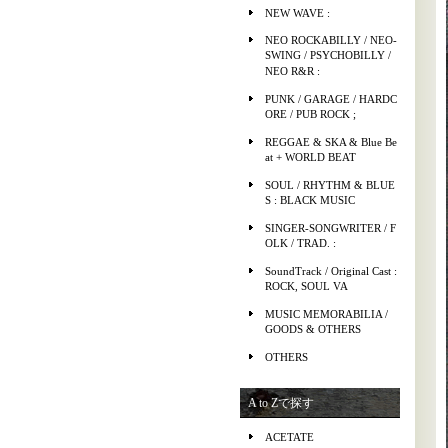
NEW WAVE :
NEO ROCKABILLY / NEO-
SWING / PSYCHOBILLY /
NEO R&R :
PUNK / GARAGE / HARDC
ORE / PUB ROCK ;
REGGAE & SKA & Blue Be
at + WORLD BEAT
SOUL / RHYTHM & BLUE
S : BLACK MUSIC
SINGER-SONGWRITER / F
OLK / TRAD. :
SoundTrack / Original Cast :
ROCK, SOUL VA
MUSIC MEMORABILIA /
GOODS & OTHERS
OTHERS
A to Zで探す
ACETATE