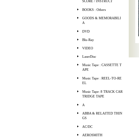
SCORE / INSTRUCT
BOOKS : Others
GOODS & MEMORABILI
A
DVD
Blu-Ray
VIDEO
LaserDisc
Music Tape : CASSETTE T
APE
Music Tape : REEL-TO-RE
EL
Music Tape: 8 TRACK CAR
TRIDGE TAPE
A
ABBA & RELAITED THIN
GS
AC/DC
AEROSMITH