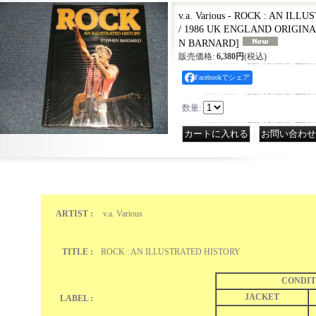
v.a. Various - ROCK : AN ILL
/ 1986 UK ENGLAND ORIGIN
N BARNARD
]
販売価格
:
6,380円
(税込)
Facebookでシェア
数量
:
｜
ARTIST :
v.a. Various
TITLE :
ROCK : AN ILLUSTRATED HISTORY
CONDIT
JACKET
LABEL :