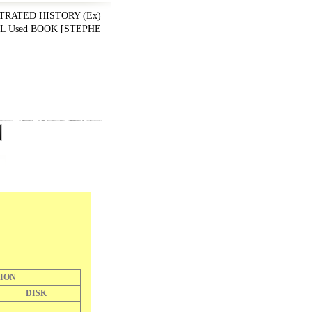
USTRATED HISTORY (Ex)
AL Used BOOK
[
STEPHE
ION
DISK