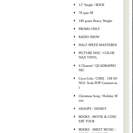
12" Single / ROCK
78 rpm SP
180 gram Heavy Weight
PROMO ONLY
RADIO SHOW
HALF SPEED MASTERED
PICTURE DISC / COLOR
WAX VINYL
4 Channel / QUADRAPHO
NIC
Coca-Cola / COKE : CM SO
NGS :Soda POP Commercia
l
Christmas Song / Holiday M
usic
SNOOPY / DISNEY
BOOKS : MOVIE & CONC
ERT TOUR
BOOKS : SHEET MUSIC /