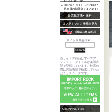
TION&OTHERS
2022年１月１日～2024年12
月25日の期間分をまとめまし
た。
サイト内商品検索：
当サイトの商品はすべてアー
ティスト・タイトルは英語表
記で記載しています。検索の
際は英語表記で検索していた
だくとスムーズです。
SHOPPING CART