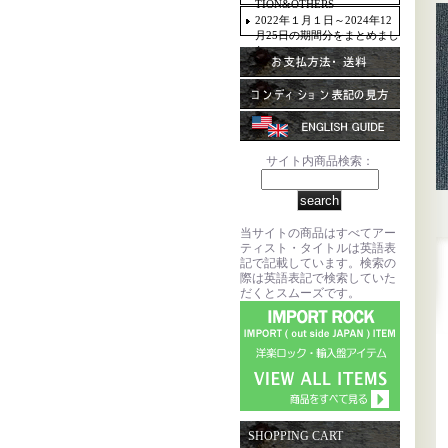
TION&OTHERS
2022年１月１日～2024年12
月25日の期間分をまとめまし
た。
サイト内商品検索：
当サイトの商品はすべてアー
ティスト・タイトルは英語表
記で記載しています。検索の
際は英語表記で検索していた
だくとスムーズです。
SHOPPING CART