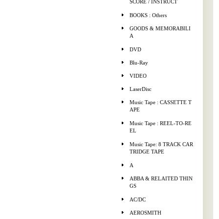
SCORE / INSTRUCT
BOOKS : Others
GOODS & MEMORABILI
A
DVD
Blu-Ray
VIDEO
LaserDisc
Music Tape : CASSETTE T
APE
Music Tape : REEL-TO-RE
EL
Music Tape: 8 TRACK CAR
TRIDGE TAPE
A
ABBA & RELAITED THIN
GS
AC/DC
AEROSMITH