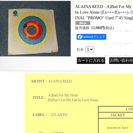
ALAINA REED - A)Bad For My H
In Love Alone (Ex+++/Ex+++) 
INAL "PROMO" Used 7"45 Singl
販売価格
:
12,980円
(税込)
Facebookでシェア
数量
:
｜
ARTIST :
ALAINA REED
A)Bad For My Head
TITLE :
B)Don’t Let Me Fall In Love Alone
CON
LABEL :
ATLANTIC
JACKET
non/never have