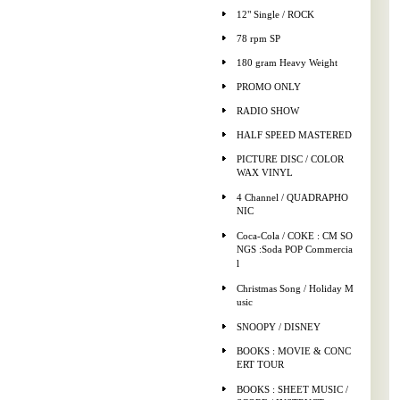
12" Single / ROCK
78 rpm SP
180 gram Heavy Weight
PROMO ONLY
RADIO SHOW
HALF SPEED MASTERED
PICTURE DISC / COLOR
WAX VINYL
4 Channel / QUADRAPHO
NIC
Coca-Cola / COKE : CM SO
NGS :Soda POP Commercia
l
Christmas Song / Holiday M
usic
SNOOPY / DISNEY
BOOKS : MOVIE & CONC
ERT TOUR
BOOKS : SHEET MUSIC /