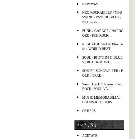
NEW WAVE :
NEO ROCKABILLY / NEO-
SWING / PSYCHOBILLY /
NEO R&R :
PUNK / GARAGE / HARDC
ORE / PUB ROCK ;
REGGAE & SKA & Blue Be
at + WORLD BEAT
SOUL / RHYTHM & BLUE
S : BLACK MUSIC
SINGER-SONGWRITER / F
OLK / TRAD. :
SoundTrack / Original Cast :
ROCK, SOUL VA
MUSIC MEMORABILIA /
GOODS & OTHERS
OTHERS
A to Zで探す
ACETATE