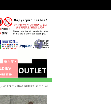
Bad For My Head B)Don’t Let Me Fall