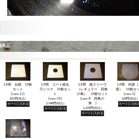
連商品
LP用 台紙 10枚
LP用 コート紙丸
LP用 紙スリーヴ
LP用 内袋（
セット
穴ジャケ 10枚セッ
（レギュラー 四角
底） 10枚セ
[care-12]
ト
の角） 10枚セット
[care-5]
[care-10]
[care-8 四角の
825円
(税込)
220円
(税込)
角 ]
2,190円
(税込)
1,470円
(税込)