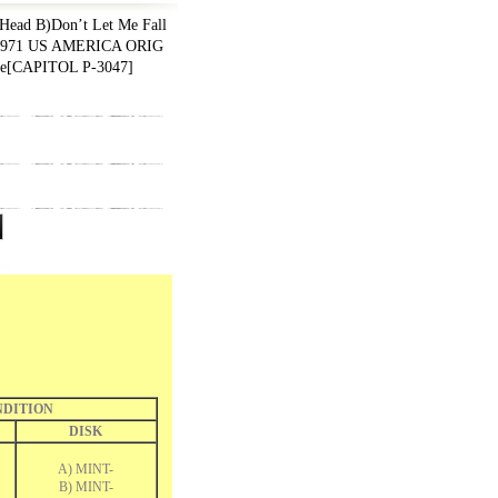
ead B)Don’t Let Me Fall
/1971 US AMERICA ORIG
e
[
CAPITOL P-3047
]
DITION
DISK
A) MINT-
B) MINT-