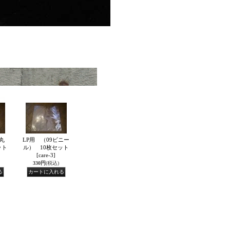
丸
LP用 （09ビニー
ット
ル） 10枚セット
[care-3]
330円
(税込)