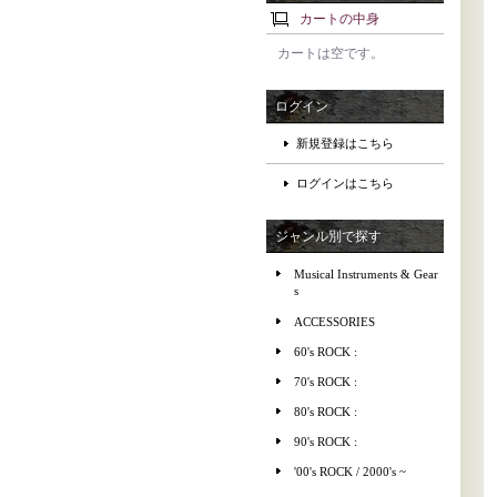
カートの中身
カートは空です。
ログイン
新規登録はこちら
ログインはこちら
ジャンル別で探す
Musical Instruments & Gear
s
ACCESSORIES
60's ROCK :
70's ROCK :
80's ROCK :
90's ROCK :
'00's ROCK / 2000's ~