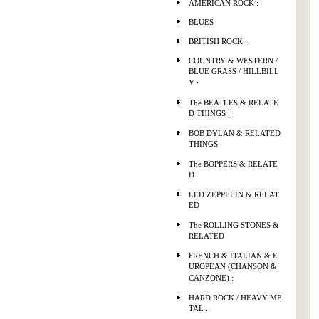
AMERICAN ROCK :
BLUES
BRITISH ROCK :
COUNTRY & WESTERN /
BLUE GRASS / HILLBILL
Y :
The BEATLES & RELATE
D THINGS :
BOB DYLAN & RELATED
THINGS
The BOPPERS & RELATE
D
LED ZEPPELIN & RELAT
ED
The ROLLING STONES &
RELATED
FRENCH & ITALIAN & E
UROPEAN (CHANSON &
CANZONE) :
HARD ROCK / HEAVY ME
TAL :