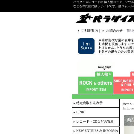
パラダイスレコードの 輸入盤ロック、ソウ
などを専門的に扱うサイトです。他ジャンル
ご利用案内
｜
お問合わせ
商品
特定商取引法表示
ホーム
In Lov
LINK
商
レコード・CDなどの買取
NEW ENTRIES & INFORMA