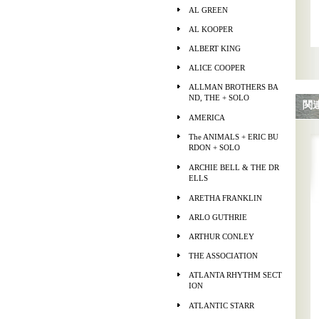
AL GREEN
AL KOOPER
ALBERT KING
ALICE COOPER
ALLMAN BROTHERS BA
ND, THE + SOLO
関
AMERICA
The ANIMALS + ERIC BU
RDON + SOLO
ARCHIE BELL & THE DR
ELLS
ARETHA FRANKLIN
ARLO GUTHRIE
ARTHUR CONLEY
THE ASSOCIATION
ATLANTA RHYTHM SECT
ION
ATLANTIC STARR