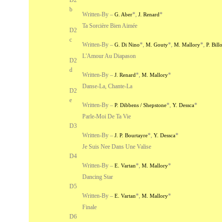
D2
b
Written-By –
*
,
*
G. Aber
J. Renard
Ta Sorcière Bien Aimée
D2
c
Written-By –
*
,
*
,
*
,
G. Di Nino
M. Gouty
M. Mallory
P. Bill
L'Amour Au Diapason
D2
d
Written-By –
*
,
*
J. Renard
M. Mallory
Danse-La, Chante-La
D2
e
Written-By –
*
,
*
P. Dibbens / Shepstone
Y. Dessca
Parle-Moi De Ta Vie
D3
Written-By –
*
,
*
J. P. Bourtayre
Y. Dessca
Je Suis Nee Dans Une Valise
D4
Written-By –
*
,
*
E. Vartan
M. Mallory
Dancing Star
D5
Written-By –
*
,
*
E. Vartan
M. Mallory
Finale
D6