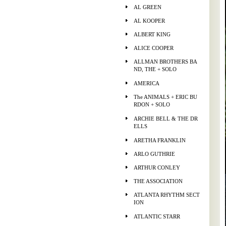
AL GREEN
AL KOOPER
ALBERT KING
ALICE COOPER
ALLMAN BROTHERS BA
ND, THE + SOLO
AMERICA
The ANIMALS + ERIC BU
RDON + SOLO
ARCHIE BELL & THE DR
ELLS
ARETHA FRANKLIN
ARLO GUTHRIE
ARTHUR CONLEY
THE ASSOCIATION
ATLANTA RHYTHM SECT
ION
ATLANTIC STARR