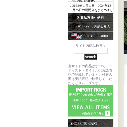
TION&OTHERS
2022年１月１日～2024年12
月25日の期間分をまとめまし
た。
サイト内商品検索：
当サイトの商品はすべてアー
ティスト・タイトルは英語表
記で記載しています。検索の
際は英語表記で検索していた
だくとスムーズです。
SHOPPING CART