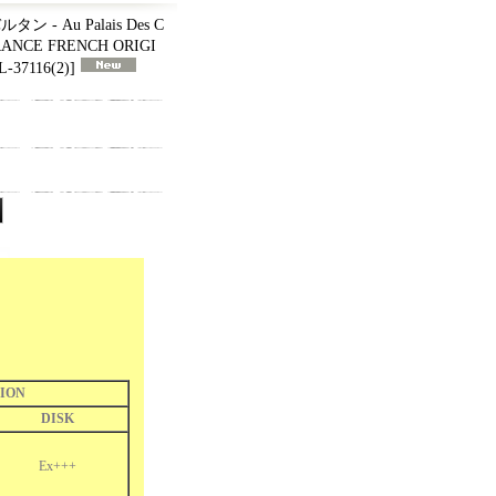
 - Au Palais Des C
 FRANCE FRENCH ORIGI
-37116(2)
]
ION
DISK
Ex+++