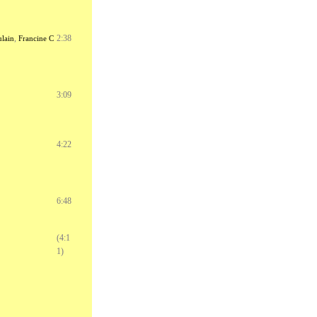
,
2:38
lain
Francine C
3:09
4:22
6:48
(4:1
1)