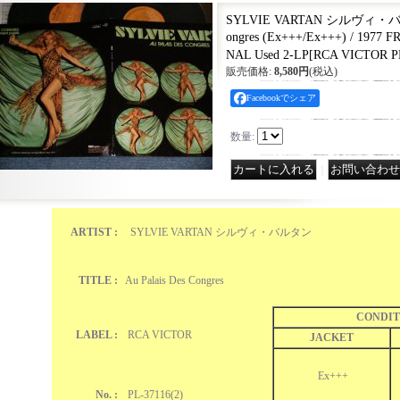
SYLVIE VARTAN シルヴィ・バルタン
ongres (Ex+++/Ex+++) / 1977
NAL Used 2-LP
[
RCA VICTOR PL
販売価格
:
8,580円
(税込)
Facebookでシェア
数量
:
｜
ARTIST :
SYLVIE VARTAN シルヴィ・バルタン
TITLE :
Au Palais Des Congres
CONDIT
LABEL :
RCA VICTOR
JACKET
Ex+++
No. :
PL-37116(2)