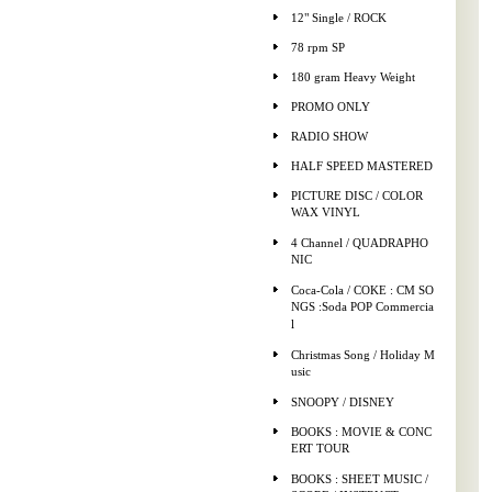
12" Single / ROCK
78 rpm SP
180 gram Heavy Weight
PROMO ONLY
RADIO SHOW
HALF SPEED MASTERED
PICTURE DISC / COLOR
WAX VINYL
4 Channel / QUADRAPHO
NIC
Coca-Cola / COKE : CM SO
NGS :Soda POP Commercia
l
Christmas Song / Holiday M
usic
SNOOPY / DISNEY
BOOKS : MOVIE & CONC
ERT TOUR
BOOKS : SHEET MUSIC /