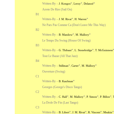
Written-By –
*
,
*
,
*
J. Kongos
Leroy
Delanoé
Arrete De Rire (Sail On)
B1
Written-By –
*
,
*
J. M. Rivat
H. Warren
Ne Pars Pas Comme Ca (Don't Leave Me This Way)
B2
Written-By –
*
,
*
B. Manilow
M. Mallory
Le Temps Du Swing (House Of Swing)
B3
Written-By –
*
,
*
,
G. Thibaut
L. Stonebridge
T. McGuinness
Tout Le Bazar (All That Jazz)
B4
Written-By –
*
,
*
,
*
Stillman
Carter
M. Mallory
Ouverture (Swing)
C1
Written-By –
*
B. Kaufman
Georges (George's Disco Tango)
C2
Written-By –
*
,
*
,
*
,
*
,
C. Hall
M. Mallory
P. Simon
P. Billon
T
La Drole De Fin (Last Tango)
C3
Written-By –
*
,
*
,
*
,
*
B. Libert
J. M. Rivat
R. Vincent
Meakin