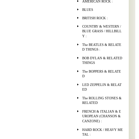
AMERICAN ROCK :
BLUES
BRITISH ROCK :
COUNTRY & WESTERN /
BLUE GRASS / HILLBILL
Y :
The BEATLES & RELATE
D THINGS :
BOB DYLAN & RELATED
THINGS
The BOPPERS & RELATE
D
LED ZEPPELIN & RELAT
ED
The ROLLING STONES &
RELATED
FRENCH & ITALIAN & E
UROPEAN (CHANSON &
CANZONE) :
HARD ROCK / HEAVY ME
TAL :