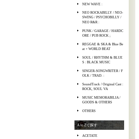
NEW WAVE :
NEO ROCKABILLY / NEO-
SWING / PSYCHOBILLY /
NEO R&R :
PUNK / GARAGE / HARDC
ORE / PUB ROCK ;
REGGAE & SKA & Blue Be
at + WORLD BEAT
SOUL / RHYTHM & BLUE
S : BLACK MUSIC
SINGER-SONGWRITER / F
OLK / TRAD. :
SoundTrack / Original Cast :
ROCK, SOUL VA
MUSIC MEMORABILIA /
GOODS & OTHERS
OTHERS
A to Zで探す
ACETATE