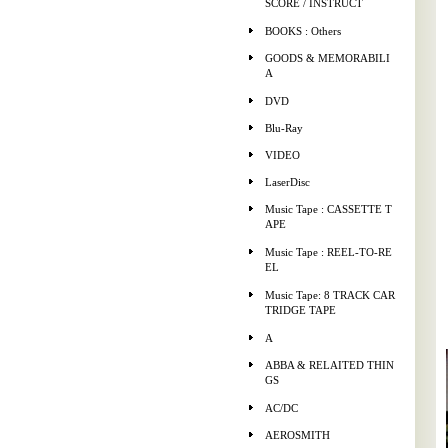
SCORE / INSTRUCT
BOOKS : Others
GOODS & MEMORABILI
A
DVD
Blu-Ray
VIDEO
LaserDisc
Music Tape : CASSETTE T
APE
Music Tape : REEL-TO-RE
EL
Music Tape: 8 TRACK CAR
TRIDGE TAPE
A
ABBA & RELAITED THIN
GS
AC/DC
AEROSMITH