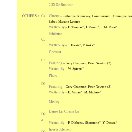
2'35 De Bonheur
OTHERS :
C4
Chorus –
,
,
Catherine Bonnevay
Cora Carnier
Dominique Pou
,
habot
Martine Latorre
Written-By –
*
,
*
,
*
F. Thomas
J. Renart
J. M. Rivat
Jubilation
C5
Written-By –
*
,
*
J. Harris
P. Anka
Operator
C6
Featuring –
,
Gary Chapman
Peter Newton (3)
Written-By –
*
W. Spiveri
Photo
D1
Featuring –
,
Gary Chapman
Peter Newton (3)
Written-By –
*
,
*
E. Vartan
M. Mallory
Medley
Danse-La, Chante-La
D2
a
Written-By –
*
,
*
P. Dibbens / Shepstone
Y. Dessca
Irrestistiblement