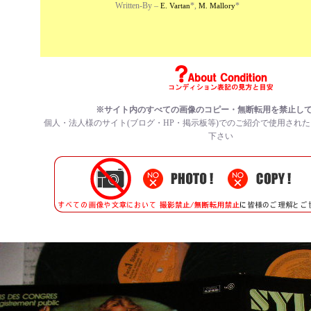
Written-By –
*
,
*
E. Vartan
M. Mallory
※サイト内のすべての
画像のコピー・無断転用を禁止
し
個人・法人様のサイト(ブログ・HP・掲示板等)でのご紹介で使用され
下さい