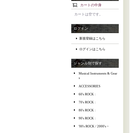
カートの中身
カートは空です。
ログイン
新規登録はこちら
ログインはこちら
ジャンル別で探す
Musical Instruments & Gear
s
ACCESSORIES
60's ROCK :
70's ROCK :
80's ROCK :
90's ROCK :
'00's ROCK / 2000's ~