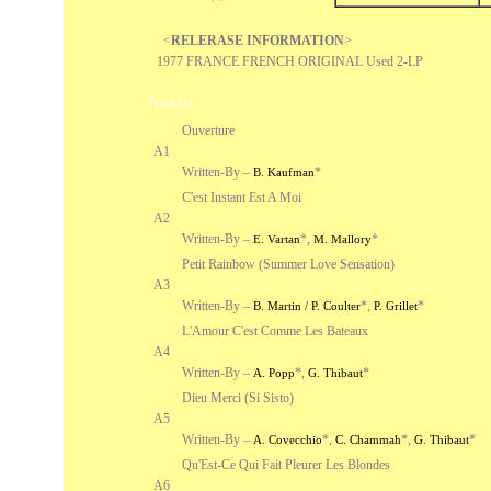
<
RELERASE INFORMATION
>
1977 FRANCE FRENCH ORIGINAL Used 2-LP
Tracklist
Ouverture
A1
Written-By –
*
B. Kaufman
C'est Instant Est A Moi
A2
Written-By –
*
,
*
E. Vartan
M. Mallory
Petit Rainbow (Summer Love Sensation)
A3
Written-By –
*
,
*
B. Martin / P. Coulter
P. Grillet
L'Amour C'est Comme Les Bateaux
A4
Written-By –
*
,
*
A. Popp
G. Thibaut
Dieu Merci (Si Sisto)
A5
Written-By –
*
,
*
,
*
A. Covecchio
C. Chammah
G. Thibaut
Qu'Est-Ce Qui Fait Pleurer Les Blondes
A6