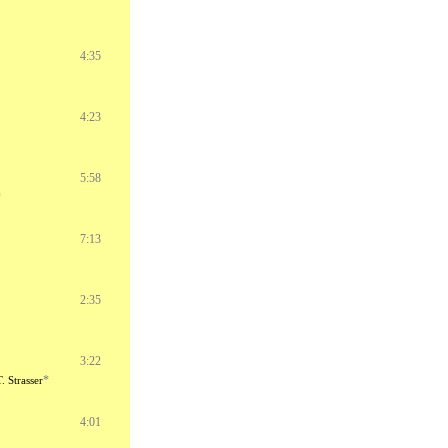
4:35
4:23
5:58
*
7:13
2:35
3:22
*
. Strasser
4:01