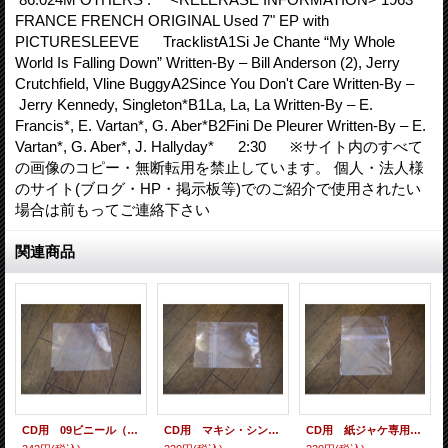
FRANCE FRENCH ORIGINAL Used 7" EP with
PICTURESLEEVE TracklistA1Si Je Chante “My Whole
World Is Falling Down” Written-By – Bill Anderson (2), Jerry
Crutchfield, Vline BuggyA2Since You Don't Care Written-By –
Jerry Kennedy, Singleton*B1La, La, La Written-By – E.
Francis*, E. Vartan*, G. Aber*B2Fini De Pleurer Written-By – E.
Vartan*, G. Aber*, J. Hallyday* 2:30 ※サイト内のすべて
の画像のコピー・無断転用を禁止しています。 個人・法人様
のサイト(ブログ・HP・掲示板等)でのご紹介で使用されたい
場合は前もってご連絡下さい
関連商品
CD用 09ビニール（各種サイズ） 10枚セット
CD用 マキシ・シングル・シールド（ヨコ入れ/裏のり） 10枚セット
CD用 紙ジャケ専用シールド（裏のり） 10枚セット