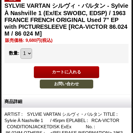
SYLVIE VARTAN シルヴィ・バルタン - Sylvie
À Nashville 1 (Ex/Ex SWOBC, EDSP) / 1963
FRANCE FRENCH ORIGINAL Used 7" EP
with PICTURESLEEVE
[RCA-VICTOR 86.024
M / 86 024 M]
販売価格
:
9,680円
(税込)
数量
:
商品詳細
ARTIST : SYLVIE VARTAN シルヴィ・バルタン TITLE :
Sylvie À Nashville 1 / 45rpm EPLABEL : RCA-VICTOR
CONDITIONJACKETDISK ExEx No. :
86.024M OTHERS : <RELERASE INFORMATION> 1963