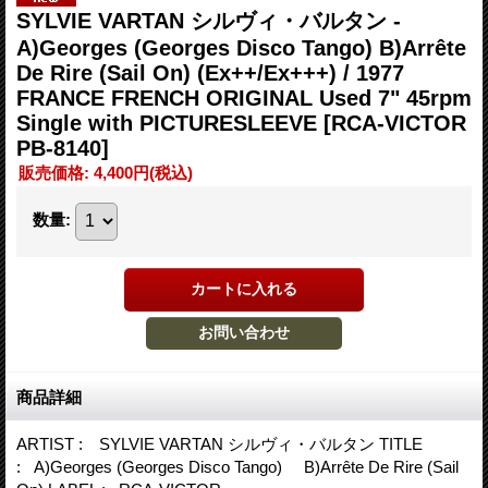
SYLVIE VARTAN シルヴィ・バルタン -
A)Georges (Georges Disco Tango) B)Arrête
De Rire (Sail On) (Ex++/Ex+++) / 1977
FRANCE FRENCH ORIGINAL Used 7" 45rpm
Single with PICTURESLEEVE
[RCA-VICTOR
PB-8140]
販売価格
:
4,400円
(税込)
数量
:
商品詳細
ARTIST : SYLVIE VARTAN シルヴィ・バルタン TITLE
: A)Georges (Georges Disco Tango) B)Arrête De Rire (Sail