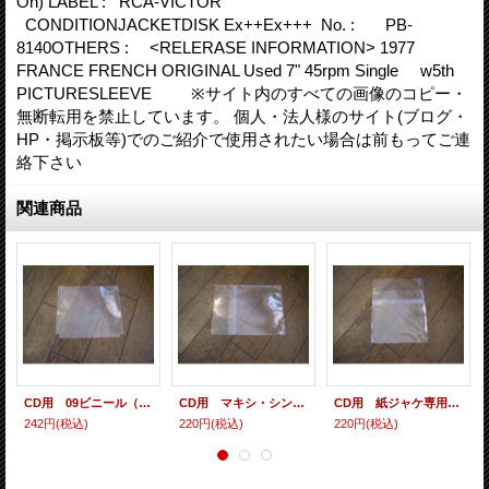
On) LABEL : RCA-VICTOR
CONDITIONJACKETDISK Ex++Ex+++ No. : PB-
8140OTHERS : <RELERASE INFORMATION> 1977
FRANCE FRENCH ORIGINAL Used 7" 45rpm Single w5th
PICTURESLEEVE ※サイト内のすべての画像のコピー・
無断転用を禁止しています。 個人・法人様のサイト(ブログ・
HP・掲示板等)でのご紹介で使用されたい場合は前もってご連
絡下さい
関連商品
CD用 09ビニール（各種サイズ） 10枚セット
CD用 マキシ・シングル・シールド（ヨコ入れ/裏のり） 10枚セット
CD用 紙ジャケ専用シールド（裏のり） 10枚セット
242円
(税込)
220円
(税込)
220円
(税込)