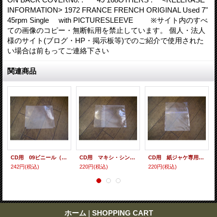
INFORMATION> 1972 FRANCE FRENCH ORIGINAL Used 7"
45rpm Single with PICTURESLEEVE ※サイト内のすべ
ての画像のコピー・無断転用を禁止しています。 個人・法人
様のサイト(ブログ・HP・掲示板等)でのご紹介で使用された
い場合は前もってご連絡下さい
関連商品
CD用 09ビニール（各種サイズ） 10枚セット
CD用 マキシ・シングル・シールド（ヨコ入れ/裏のり） 10枚セット
CD用 紙ジャケ専用シールド（裏のり） 10枚セット
242円
(税込)
220円
(税込)
220円
(税込)
ホーム
|
SHOPPING CART