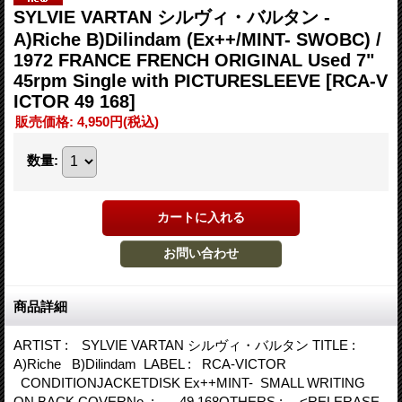
SYLVIE VARTAN シルヴィ・バルタン -
A)Riche B)Dilindam (Ex++/MINT- SWOBC) /
1972 FRANCE FRENCH ORIGINAL Used 7"
45rpm Single with PICTURESLEEVE
[RCA-V
ICTOR 49 168]
販売価格
:
4,950円
(税込)
数量
:
商品詳細
ARTIST : SYLVIE VARTAN シルヴィ・バルタン TITLE :
A)Riche B)Dilindam LABEL : RCA-VICTOR
CONDITIONJACKETDISK Ex++MINT- SMALL WRITING
ON BACK COVERNo. : 49 168OTHERS : <RELERASE