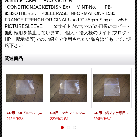
GarderasLABEL : RCA-VICTOR
CONDITIONJACKETDISK Ex+++MINT-No. : PB-
8582OTHERS : <9ELERASE INFORMATION> 1980
FRANCE FRENCH ORIGINAL Used 7" 45rpm Single w5th
PICTURESLEEVE ※サイト内のすべての画像のコピー・
無断転用を禁止しています。 個人・法人様のサイト(ブログ・
HP・掲示板等)でのご紹介で使用されたい場合は前もってご連
絡下さい
関連商品
CD用 09ビニール（各種サイズ） 10枚セット
CD用 マキシ・シングル・シールド（ヨコ入れ/裏のり） 10枚セット
CD用 紙ジャケ専用シールド（裏のり） 10枚セット
242円
(税込)
220円
(税込)
220円
(税込)