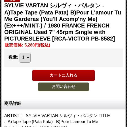
SYLVIE VARTAN シルヴィ・バルタン -
A)Tape Tape (Pata Pata) B)Pour L'amour Tu
Me Garderas (You'll Acomp'ny Me)
(Ex+++/MINT-) / 1980 FRANCE FRENCH
ORIGINAL Used 7" 45rpm Single with
PICTURESLEEVE
[RCA-VICTOR PB-8582]
販売価格
:
5,280円
(税込)
数量
:
商品詳細
ARTIST : SYLVIE VARTAN シルヴィ・バルタン TITLE
: A)Tape Tape (Pata Pata) B)Pour L'amour Tu Me