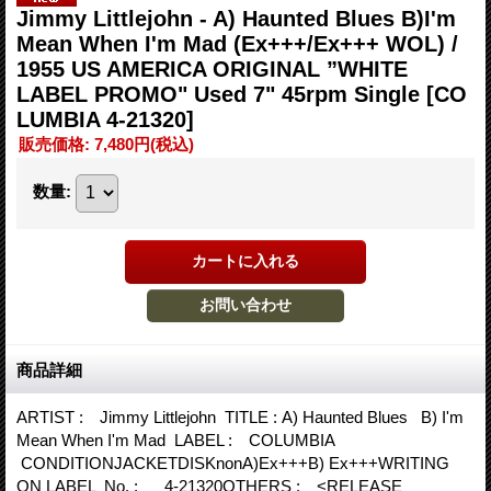
Jimmy Littlejohn - A) Haunted Blues B)I'm
Mean When I'm Mad (Ex+++/Ex+++ WOL) /
1955 US AMERICA ORIGINAL ”WHITE
LABEL PROMO" Used 7" 45rpm Single
[CO
LUMBIA 4-21320]
販売価格
:
7,480円
(税込)
数量
:
商品詳細
ARTIST : Jimmy Littlejohn TITLE : A) Haunted Blues B) I'm
Mean When I'm Mad LABEL : COLUMBIA
CONDITIONJACKETDISKnonA)Ex+++B) Ex+++WRITING
ON LABEL No. : 4-21320OTHERS : <RELEASE