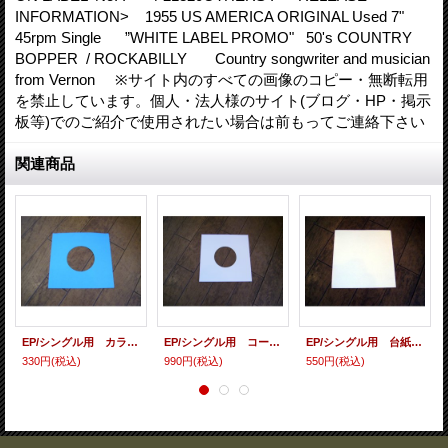
INFORMATION> 1955 US AMERICA ORIGINAL Used 7"
45rpm Single ”WHITE LABEL PROMO" 50's COUNTRY
BOPPER / ROCKABILLY Country songwriter and musician
from Vernon ※サイト内のすべての画像のコピー・無断転用
を禁止しています。個人・法人様のサイト(ブログ・HP・掲示
板等)でのご紹介で使用されたい場合は前もってご連絡下さい
関連商品
EP/シングル用 カラースリーヴ（全4色） 5枚セット
EP/シングル用 コート紙丸穴ジャケ 白 10 copies set / １０枚セット
EP/シングル用 台紙 10枚セット
330円
(税込)
990円
(税込)
550円
(税込)