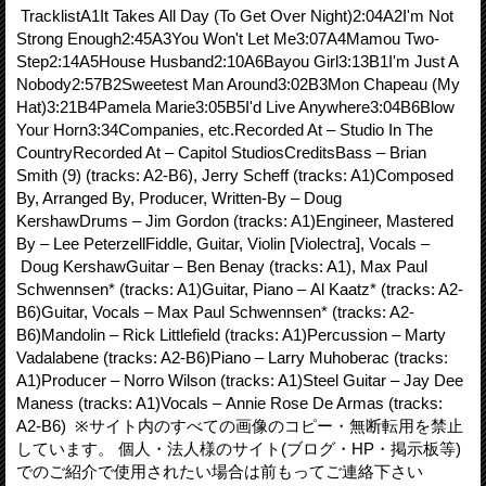
TracklistA1It Takes All Day (To Get Over Night)2:04A2I'm Not
Strong Enough2:45A3You Won't Let Me3:07A4Mamou Two-
Step2:14A5House Husband2:10A6Bayou Girl3:13B1I'm Just A
Nobody2:57B2Sweetest Man Around3:02B3Mon Chapeau (My
Hat)3:21B4Pamela Marie3:05B5I'd Live Anywhere3:04B6Blow
Your Horn3:34Companies, etc.Recorded At – Studio In The
CountryRecorded At – Capitol StudiosCreditsBass – Brian
Smith (9) (tracks: A2-B6), Jerry Scheff (tracks: A1)Composed
By, Arranged By, Producer, Written-By – Doug
KershawDrums – Jim Gordon (tracks: A1)Engineer, Mastered
By – Lee PeterzellFiddle, Guitar, Violin [Violectra], Vocals –
Doug KershawGuitar – Ben Benay (tracks: A1), Max Paul
Schwennsen* (tracks: A1)Guitar, Piano – Al Kaatz* (tracks: A2-
B6)Guitar, Vocals – Max Paul Schwennsen* (tracks: A2-
B6)Mandolin – Rick Littlefield (tracks: A1)Percussion – Marty
Vadalabene (tracks: A2-B6)Piano – Larry Muhoberac (tracks:
A1)Producer – Norro Wilson (tracks: A1)Steel Guitar – Jay Dee
Maness (tracks: A1)Vocals – Annie Rose De Armas (tracks:
A2-B6) ※サイト内のすべての画像のコピー・無断転用を禁止
しています。 個人・法人様のサイト(ブログ・HP・掲示板等)
でのご紹介で使用されたい場合は前もってご連絡下さい