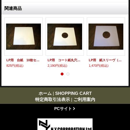
関連商品
LP用 台紙 10枚セット
LP用 コート紙丸穴ジャケ 10枚セット
LP用 紙スリーヴ（レギュラー 四角の角） 10枚セット
825円
(税込)
2,190円
(税込)
1,470円
(税込)
ホーム
|
SHOPPING CART
特定商取引法表示
|
ご利用案内
PCサイト